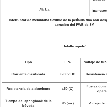
Alta luz:
interrupto
Interruptor de membrana flexible de la película fina con de
abrasión del PWB de 3M
Detalle rápido:
Tipo
FPC
Voltaje de fu
Corriente clasificada
0-30V DC
Resistencia 
Fuerza domi
Resistencia de aislamiento
≤50 (
Ω)
opera
Tiempo del springback de la
≤5 (ms)
Voltaje del
bóveda