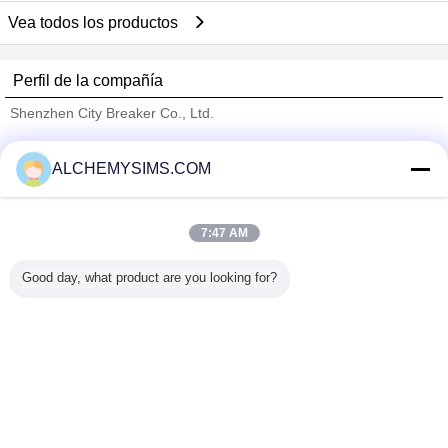
Vea todos los productos
Perfil de la compañía
Shenzhen City Breaker Co., Ltd.
proveedores calificados
ALCHEMYSIMS.COM
Trust Seal
Verified Suplier
7:47 AM
Inicio
Good day, what product are you looking for?
Todos los productos
Mapa del Sitio
Contactar Ahora
Solicitar una cotización