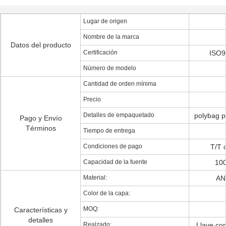
Lugar de origen
Nombre de la marca
Datos del producto
Certificación
ISO9
Número de modelo
Cantidad de orden mínima
Precio
Detalles de empaquetado
polybag po
Pago y Envío
Términos
Tiempo de entrega
Condiciones de pago
T/T 
Capacidad de la fuente
100
Material:
AN
Color de la capa:
MOQ:
Características y
detalles
Realzado:
Llave co