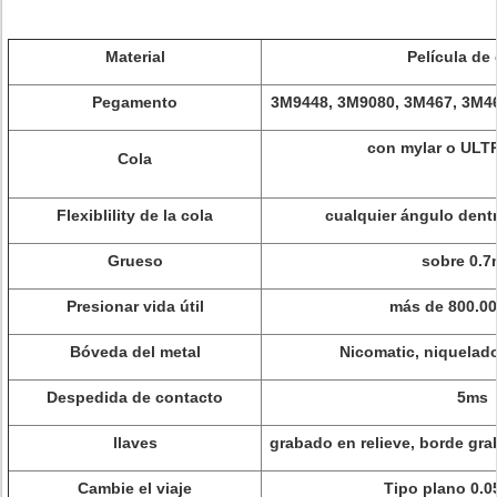
Material
Película de
Pegamento
3M9448, 3M9080, 3M467, 3M4
con mylar o UL
Cola
Flexiblility de la cola
cualquier ángulo dent
Grueso
sobre 0.
Presionar vida útil
más de 800.00
Bóveda del metal
Nicomatic, niquelado
Despedida de contacto
5ms
llaves
grabado en relieve, borde gra
Cambie el viaje
Tipo plano 0.0