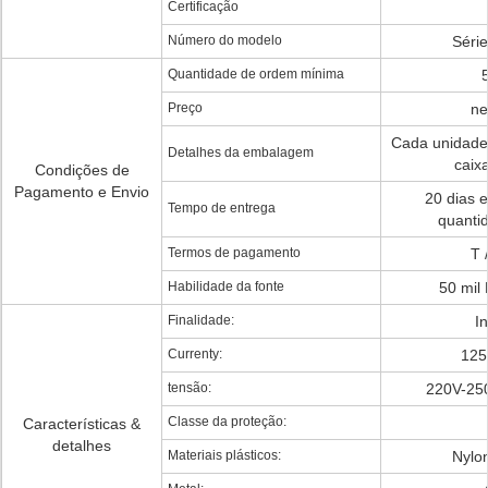
Certificação
Número do modelo
Séri
Quantidade de ordem mínima
Preço
ne
Cada unidad
Detalhes da embalagem
caixa
Condições de
Pagamento e Envio
20 dias 
Tempo de entrega
quanti
Termos de pagamento
T 
Habilidade da fonte
50 mil
Finalidade:
In
Currenty:
125
tensão:
220V-25
Classe da proteção:
Características &
detalhes
Materiais plásticos:
Nylo