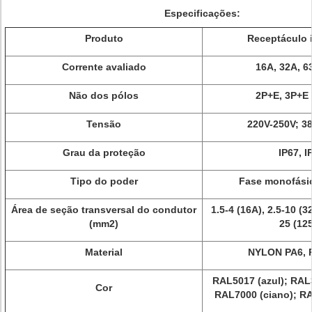
Especificações:
Produto
Receptáculo i
Corrente avaliado
16A, 32A, 6
Não dos pólos
2P+E, 3P+E
Tensão
220V-250V; 3
Grau da proteção
IP67, I
Tipo do poder
Fase monofásica
Área de seção transversal do condutor
1.5-4 (16A), 2.5-10 (3
(mm2)
25 (12
Material
NYLON PA6, P
RAL5017 (azul); RAL
Cor
RAL7000 (ciano); RA