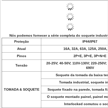
Nós podemos fornecer a série completa do soquete industr
Proteção
IP44/IP67
Atual
16A, 32A, 63A, 125A, 250A,
Pinos
2P+E, 3P+E, 3P+N+E
20-25V; 40-50V; 110V-130V; 220-250V;
Tensão
690V
Soquete da tomada da baixa te
Tomada industrial, soquete in
TOMADA & SOQUETE
Soquete fixado na parede, tomada f
O soquete montado painel, painel m
Interlocked comutou o so