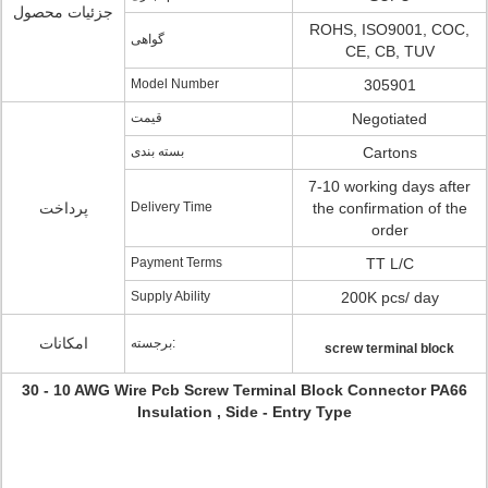
جزئیات محصول
ROHS, ISO9001, COC,
گواهی
CE, CB, TUV
Model Number
305901
قیمت
Negotiated
بسته بندی
Cartons
7-10 working days after
پرداخت
Delivery Time
the confirmation of the
order
Payment Terms
TT L/C
Supply Ability
200K pcs/ day
امکانات
برجسته:
screw terminal block
30 - 10 AWG Wire Pcb Screw Terminal Block Connector PA66
Insulation , Side - Entry Type