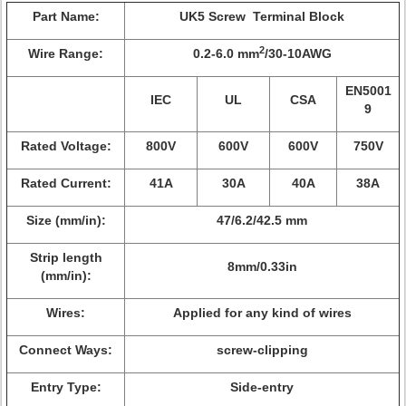
Part Name:
UK5 Screw Terminal Block
2
Wire Range:
0.2-6.0 mm
/30-10AWG
EN5001
IEC
UL
CSA
9
Rated Voltage:
800V
600V
600V
750V
Rated Current:
41A
30A
40A
38A
Size (mm/in):
47/6.2/42.5 mm
Strip length
8mm/0.33in
(mm/in):
Wires:
Applied for any kind of wires
Connect Ways:
screw-clipping
Entry Type:
Side-entry