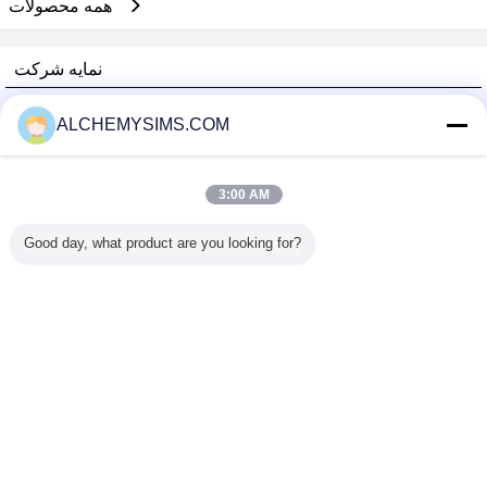
همه محصولات
نمایه شرکت
Shenzhen City Breaker Co., Ltd.
ALCHEMYSIMS.COM
تامین کنندگان تایید شده
Trust Seal
Verified Suplier
3:00 AM
Good day, what product are you looking for?
خانه
همه محصولات
دربارهی ما
تماس با ما
درخواست نقل قول
تغییر زبان