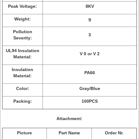
Peak Voltage:
8KV
Weight:
g
Pollution
3
Severity:
UL94 Insulation
V 0 or V 2
Material:
Insulation
PA66
Material:
Color:
Gray/Blue
Packing:
100PCS
Attachment:
Picture
Part Name
Order Nr.