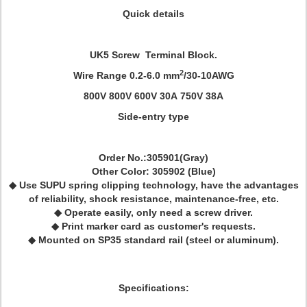
Quick details
UK5 Screw Terminal Block.
2
Wire Range
0.2-6.0 mm
/30-10AWG
800V
800V
600V
30A
750V
38A
Side-entry type
Order No.:305901(Gray)
Other Color: 305902 (Blue)
◆ Use SUPU spring clipping technology, have the advantages
of reliability, shock resistance, maintenance-free, etc.
◆ Operate easily, only need a screw driver.
◆ Print marker card as customer's requests.
◆ Mounted on SP35 standard rail (steel or aluminum).
Specifications: