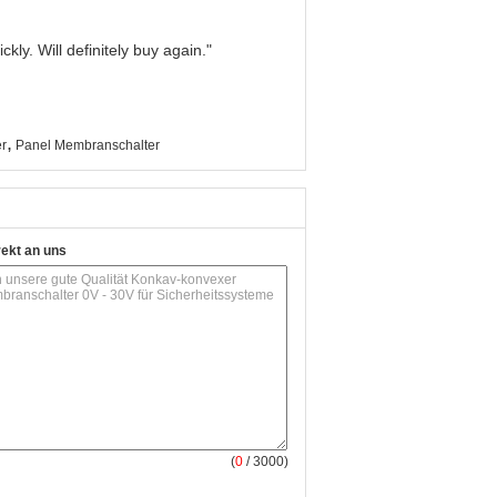
kly. Will definitely buy again."
,
r
Panel Membranschalter
rekt an uns
(
0
/ 3000)