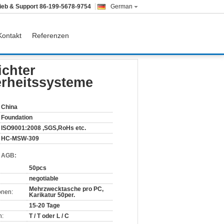
rieb & Support
86-199-5678-9754
German
Kontakt
Referenzen
erheitssysteme
ichter
erheitssysteme
China
Foundation
ISO9001:2008 ,SGS,RoHs etc.
HC-MSW-309
d AGB:
50pcs
negotiable
Mehrzwecktasche pro PC,
onen:
Karikatur 50per.
15-20 Tage
n:
T / T oder L / C