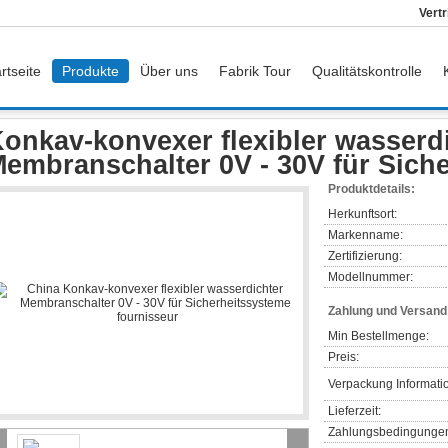
Vert
rtseite
Produkte
Über uns
Fabrik Tour
Qualitätskontrolle
er
Konkav-konvexer flexibler wasserdichter Membranschalter 0V - 30V für Sich
onkav-konvexer flexibler wasserd
embranschalter 0V - 30V für Sich
Produktdetails:
Herkunftsort:
Markenname:
Zertifizierung:
Modellnummer:
Zahlung und Versan
Min Bestellmenge:
Preis:
Verpackung Informati
Lieferzeit:
Zahlungsbedingunge