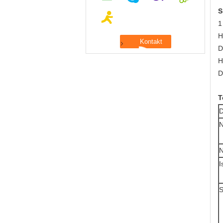
S
1
H
D
H
D
T
D
N
N
I
S