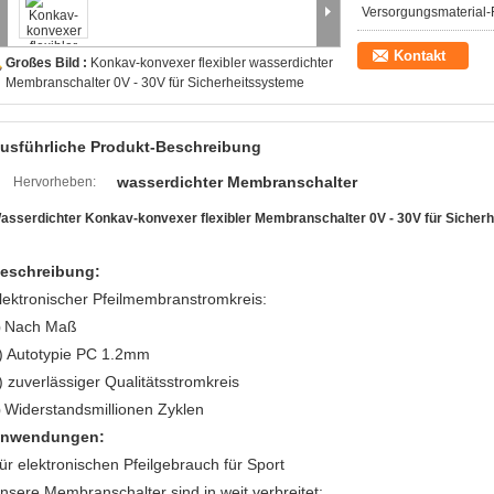
Versorgungsmaterial-F
Kontakt
Großes Bild :
Konkav-konvexer flexibler wasserdichter
Membranschalter 0V - 30V für Sicherheitssysteme
usführliche Produkt-Beschreibung
wasserdichter Membranschalter
Hervorheben:
asserdichter Konkav-konvexer flexibler Membranschalter 0V - 30V für Sicher
eschreibung:
lektronischer Pfeilmembranstromkreis:
Nach Maß
)
) Autotypie PC 1.2mm
) zuverlässiger Qualitätsstromkreis
Widerstandsmillionen Zyklen
)
nwendungen:
ür elektronischen Pfeilgebrauch für Sport
nsere Membranschalter sind in weit verbreitet: