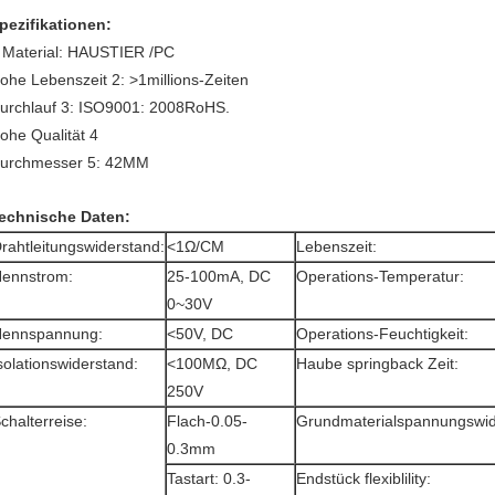
pezifikationen:
 Material: HAUSTIER /PC
ohe Lebenszeit 2: >1millions-Zeiten
urchlauf 3: ISO9001: 2008RoHS.
ohe Qualität 4
urchmesser 5: 42MM
echnische Daten:
rahtleitungswiderstand:
<1Ω/CM
Lebenszeit:
ennstrom:
25-100mA, DC
Operations-Temperatur:
0~30V
ennspannung:
<50V, DC
Operations-Feuchtigkeit:
solationswiderstand:
<100MΩ, DC
Haube springback Zeit:
250V
chalterreise:
Flach-0.05-
Grundmaterialspannungswid
0.3mm
Tastart: 0.3-
Endstück flexiblility: