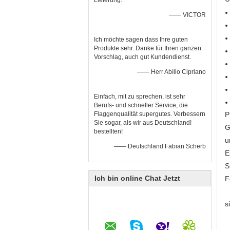
Lieferung.
—— VICTOR
Ich möchte sagen dass Ihre guten
Produkte sehr. Danke für Ihren ganzen
Vorschlag, auch gut Kundendienst.
—— Herr Abílio Cipriano
Einfach, mit zu sprechen, ist sehr
Berufs- und schneller Service, die
Flaggenqualität supergutes. Verbessern
P
Sie sogar, als wir aus Deutschland!
G
bestellten!
u
—— Deutschland Fabian Scherb
E
S
Ich bin online Chat Jetzt
F
s