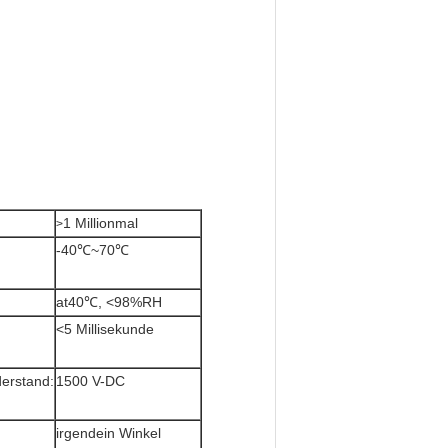
1 Millionmal
>
-40℃~70℃
at40℃, <98%RH
<5 Millisekunde
erstand:
1500 V-DC
irgendein Winkel