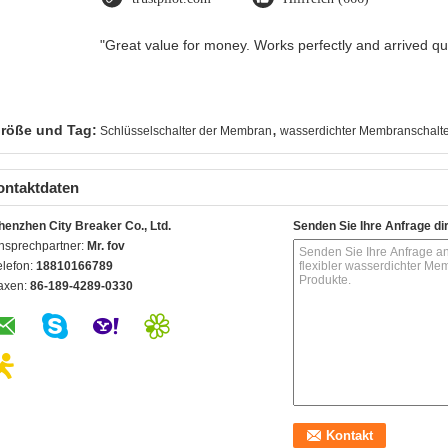
"Great value for money. Works perfectly and arrived quic
,
röße und Tag:
Schlüsselschalter der Membran
wasserdichter Membranschalte
ontaktdaten
henzhen City Breaker Co., Ltd.
Senden Sie Ihre Anfrage di
nsprechpartner:
Mr. fov
elefon:
18810166789
axen:
86-189-4289-0330