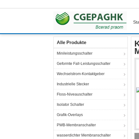
Sta
Startseite
Produkte
Flexibler Membranschalt
K
Alle Produkte
M
Minileistungsschalter
Geformte Fall-Leistungsschalter
Wechselstrom-Kontaktgeber
Industrielle Stecker
Floss-Niveauschalter
Isolator Schalter
Grafik-Overlays
PWB-Membranschalter
wasserdichter Membranschalter