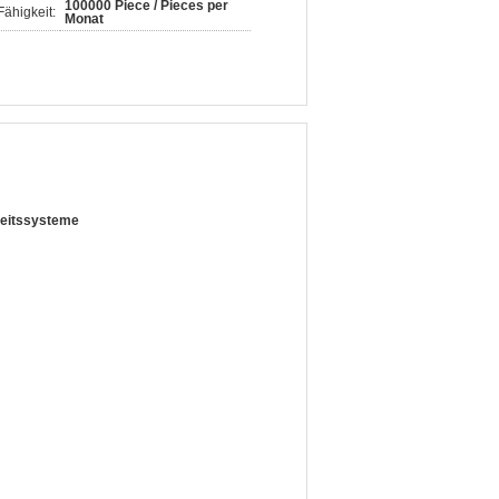
100000 Piece / Pieces per
ähigkeit:
Monat
heitssysteme