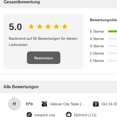
Gesamtbewertung
Bewertungsübe
5.0
5 Sterne
Basierend auf 50 Bewertungen für diesen
4 Sterne
Lieferanten
3 Sterne
2 Sterne
Rezension
1 Sterne
schreiben
Alle Bewertungen
H
h*o
Vatican City State (Holy See)
Oct 24.2
trustpilot.com
Hilfreich (123)