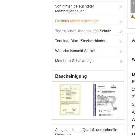
Von hinten beleuchteter
Membranschalter
Flexibler Membranschalter
Thermischer Überlastungs-Schutz
A
Terminal-Block-Steckverbindern
Wirtschaftsmacht-Sockel
W
Membran-Schaltanlage
B
Bescheinigung
E
1
2
3
4
A
F
Ausgezeichnete Qualität und schnelle
U