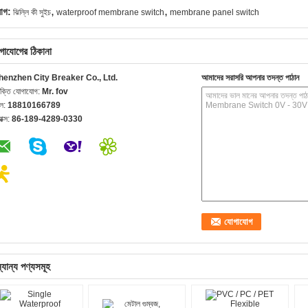
,
,
যাগ:
ঝিল্লি কী সুইচ
waterproof membrane switch
membrane panel switch
গাযোগের ঠিকানা
henzhen City Breaker Co., Ltd.
আমাদের সরাসরি আপনার তদন্ত পাঠান
যক্তি যোগাযোগ:
Mr. fov
েল:
18810166789
যাক্স:
86-189-4289-0330
্যান্য পণ্যসমূহ