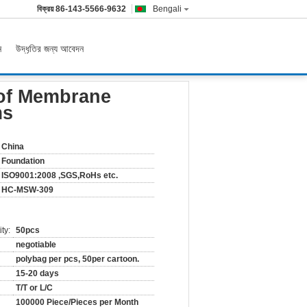
বিক্রয়
86-143-5566-9632
Bengali
ন
উদ্ধৃতির জন্য আবেদন
oof Membrane
ms
China
Foundation
ISO9001:2008 ,SGS,RoHs etc.
HC-MSW-309
ty:
50pcs
negotiable
polybag per pcs, 50per cartoon.
15-20 days
T/T or L/C
100000 Piece/Pieces per Month