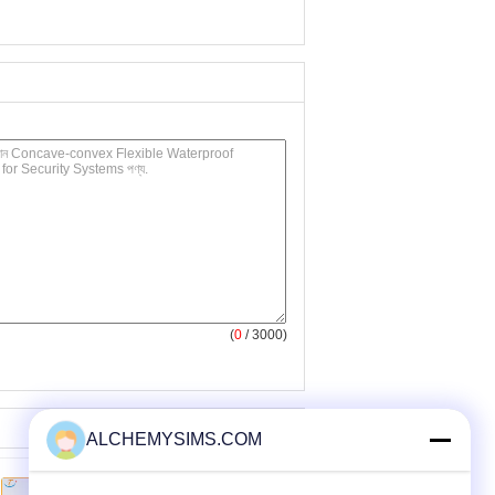
(
0
/ 3000)
ALCHEMYSIMS.COM