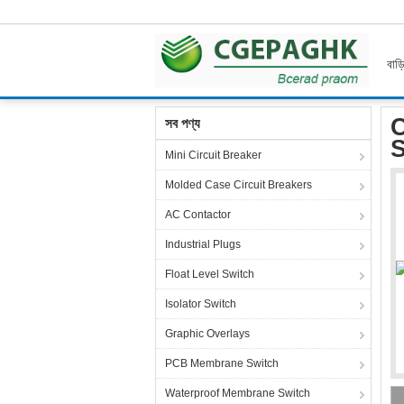
বাড়
বাড়ি
পণ্য
Flexible Membrane Switch
Concave
C
সব পণ্য
S
Mini Circuit Breaker
Molded Case Circuit Breakers
AC Contactor
Industrial Plugs
Float Level Switch
Isolator Switch
Graphic Overlays
PCB Membrane Switch
Waterproof Membrane Switch