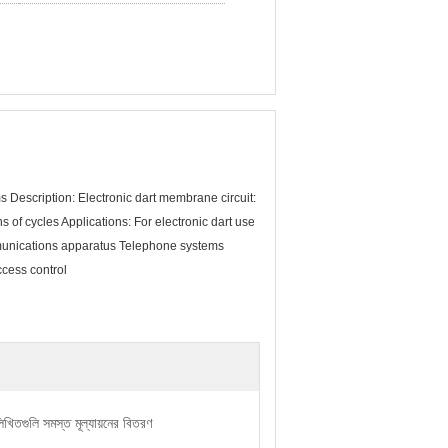
Description: Electronic dart membrane circuit:
 of cycles Applications: For electronic dart use
munications apparatus Telephone systems
ccess control
লিখিতগুলি সমস্ত মূল্যায়নের বিতরণ