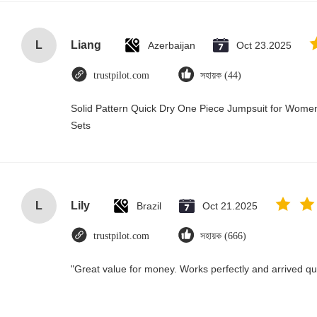
L
Liang
Azerbaijan
Oct 23.2025
trustpilot.com
সহায়ক (44)
Solid Pattern Quick Dry One Piece Jumpsuit for Wo
Sets
L
Lily
Brazil
Oct 21.2025
trustpilot.com
সহায়ক (666)
"Great value for money. Works perfectly and arrived quic