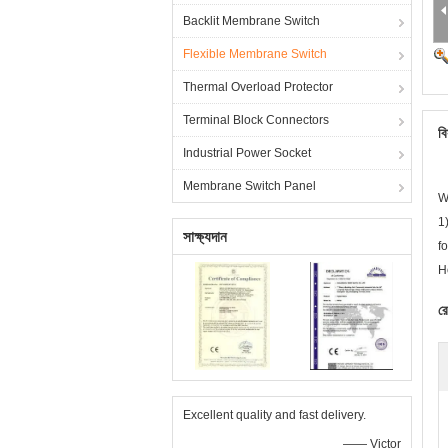
Backlit Membrane Switch
Flexible Membrane Switch
Thermal Overload Protector
Terminal Block Connectors
বি
Industrial Power Socket
Membrane Switch Panel
W
1
সাক্ষ্যদান
f
H
রে
Excellent quality and fast delivery.
—— Victor