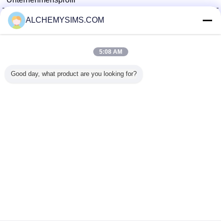
Shenzhen City Breaker Co., Ltd.
ALCHEMYSIMS.COM
Überprüfte Lieferanten
Trust Seal
Verified Suplier
5:08 AM
Good day, what product are you looking for?
Nach Hause
Alle Produkte
Über uns
Kontakt
Referenzen
Ändern Sie Sprache