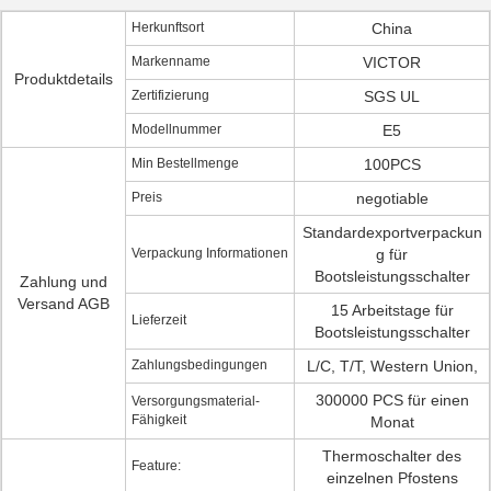
Herkunftsort
China
Markenname
VICTOR
Produktdetails
Zertifizierung
SGS UL
Modellnummer
E5
Min Bestellmenge
100PCS
Preis
negotiable
Standardexportverpackun
Verpackung Informationen
g für
Bootsleistungsschalter
Zahlung und
Versand AGB
15 Arbeitstage für
Lieferzeit
Bootsleistungsschalter
Zahlungsbedingungen
L/C, T/T, Western Union,
300000 PCS für einen
Versorgungsmaterial-
Fähigkeit
Monat
Thermoschalter des
Feature:
einzelnen Pfostens