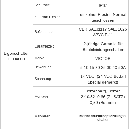
Schutzart:
IP67
einzelner Pfosten Normal
Zahl von Pfosten:
geschlossen
CER SAEJ1117 SAEJ1625
Befolgungen:
ABYC E-11
2-jährige Garantie für
Garantiezeit:
Bootsleistungsschalter
Eigenschaften
Marke:
VICTOR
u. Details
Bewertung:
5,10,15,20,25,30,40,50A
14 VDC, (24 VDC-Bedarf
Spannung:
Special gemerkt)
Bolzenberg, Bolzen
Montage:
2*10/32. 0,66 (ZUSATZ)
0,50 (Batterie)
Marinedruckknopfleistungss
Markieren:
chalter