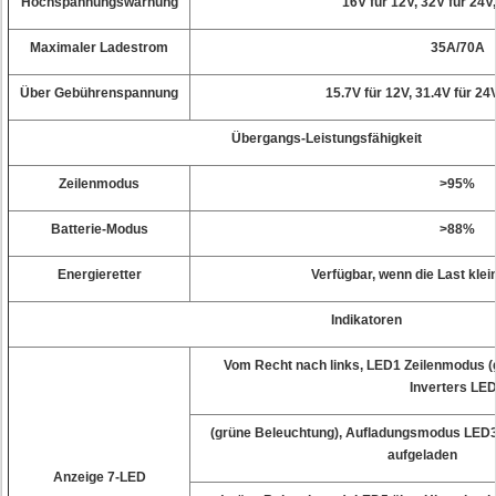
Hochspannungswarnung
16V für 12V, 32V für 24V
Maximaler Ladestrom
35A/70A
Über Gebührenspannung
15.7V für 12V, 31.4V für 24
Übergangs-Leistungsfähigkei
Zeilenmodus
>95%
Batterie-Modus
>88%
Energieretter
Verfügbar, wenn die Last klein
Indikatoren
Vom Recht nach links, LED1 Zeilenmodus (
Inverters LE
(grüne Beleuchtung), Aufladungsmodus LED3 
aufgela
Anzeige 7-LED