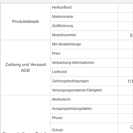
Herkunftsort
Markenname
Produktdetails
Zertifizierung
Modellnummer
E
Min Bestellmenge
Preis
Verpackung Informationen
Zahlung und Versand
AGB
Lieferzeit
Zahlungsbedingungen
T/
Versorgungsmaterial-Fähigkeit
Wellenform:
Ausgangsleistungsfaktor:
Phase:
Ü
Schutz: