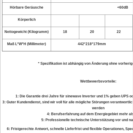
Hörbare Geräusche
<60dB
Körperlich
Nettogewicht (Kilogramm)
18
20
22
Maß L*W*H (Millimeter)
442*218*179mm
* Spezifikation ist abhängig von Änderung ohne vorheri
Wettbewerbsvorteile:
1: Die Garantie drei Jahre für sinewave Inverter und 1% geben UPS od
3: Guter Kundendienst, sind wir voll für alle mögliche Störungen verantwortli
werden
4: Berufserfahrung auf dem Energiegebiet mehr al
5: Professionelle technische Unterstützung vor und n
6: Fristgerechte Antwort, schnelle Lieferfrist und flexible Operationen, S