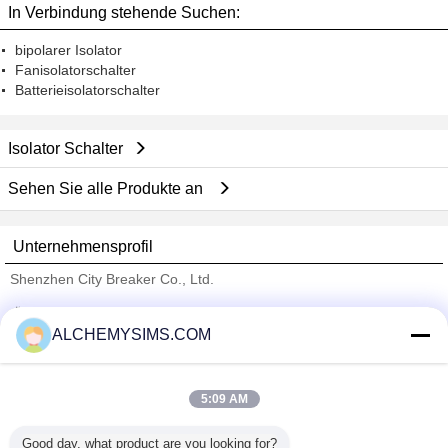
In Verbindung stehende Suchen:
bipolarer Isolator
Fanisolatorschalter
Batterieisolatorschalter
Isolator Schalter
Sehen Sie alle Produkte an
Unternehmensprofil
Shenzhen City Breaker Co., Ltd.
Überprüfte Lieferanten
ALCHEMYSIMS.COM
Trust Seal
Verified Suplier
5:09 AM
Nach Hause
Good day, what product are you looking for?