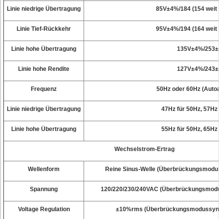
Linie niedrige Übertragung
85V±4%/184 (154 wei
Linie Tief-Rückkehr
95V±4%/194 (164 wei
Linie hohe Übertragung
135V±4%/253
Linie hohe Rendite
127V±4%/243
Frequenz
50Hz oder 60Hz (Auto
Linie niedrige Übertragung
47Hz für 50Hz, 57Hz
Linie hohe Übertragung
55Hz für 50Hz, 65Hz
Wechselstrom-Ertrag
Wellenform
Reine Sinus-Welle (Überbrückungsmodus
Spannung
120/220/230/240VAC (Überbrückungsmodu
Voltage Regulation
±10%rms (Überbrückungsmodussynch