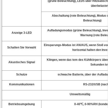
(grüne Beleuchtung), LED5 über Hitzeabsch
überbelaste
Abschaltung (rote Beleuchtung), Modus 
Beleuchtu
Aufladungsmodus (grüne Beleuchtung), Inve
Anzeige 3-LED
Warnung (rote Bele
Einsparungs-Modus ist AN/AUS, wenn Stoß vor
Schalten Sie Vorwahl
horisontal halten den Inve
Klingen, wenn das tem des Kühlkörpers übe
Akustisches Signal
Sekunden ist
Schutze
schwache Batterie, über der Aufladu
Kommunikationen
RS-232/USB (nac
Umweltsmäßig
Betriebsumgebung
0-40℃, 0-90%RH (konden