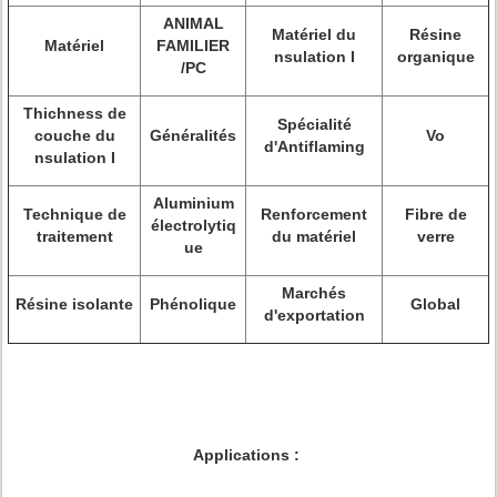
ANIMAL
Matériel du
Résine
Matériel
FAMILIER
nsulation I
organique
/PC
Thichness de
Spécialité
couche du
Généralités
Vo
d'Antiflaming
nsulation I
Aluminium
Technique de
Renforcement
Fibre de
électrolytiq
traitement
du matériel
verre
ue
Marchés
Résine isolante
Phénolique
Global
d'exportation
Applications :