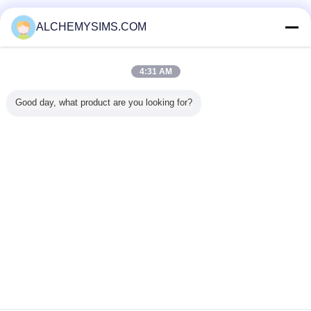
Fournisseurs vérifié
ALCHEMYSIMS.COM
Trust Seal
Verified Suplier
4:31 AM
Accueil
Good day, what product are you looking for?
Tous les produits
Au sujet de nous
Contactez-nous
Demande de soumission
Changez la langue
Plein site
Copyright © 2014 - 2026 Shenzhen City Breaker Co., Ltd..