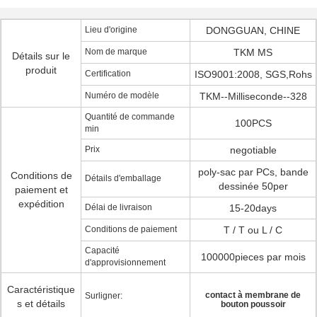
Lieu d'origine
DONGGUAN, CHINE
Nom de marque
TKM MS
Détails sur le
produit
Certification
ISO9001:2008, SGS,Rohs
Numéro de modèle
TKM--Milliseconde--328
Quantité de commande
100PCS
min
Prix
negotiable
poly-sac par PCs, bande
Conditions de
Détails d'emballage
dessinée 50per
paiement et
expédition
Délai de livraison
15-20days
Conditions de paiement
T / T ou L / C
Capacité
100000pieces par mois
d'approvisionnement
Caractéristique
contact à membrane de
Surligner:
s et détails
bouton poussoir