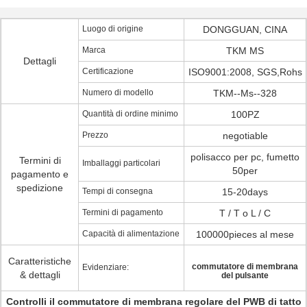
Luogo di origine
DONGGUAN, CINA
Marca
TKM MS
Dettagli
Certificazione
ISO9001:2008, SGS,Rohs
Numero di modello
TKM--Ms--328
Quantità di ordine minimo
100PZ
Prezzo
negotiable
polisacco per pc, fumetto
Termini di
Imballaggi particolari
50per
pagamento e
spedizione
Tempi di consegna
15-20days
Termini di pagamento
T / T o L / C
Capacità di alimentazione
100000pieces al mese
Caratteristiche
commutatore di membrana
Evidenziare:
& dettagli
del pulsante
Controlli il commutatore di membrana regolare del PWB di tatto