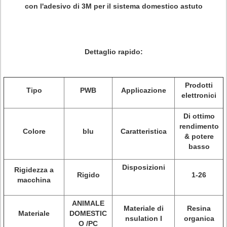
con l'adesivo di 3M per il sistema domestico astuto
Dettaglio rapido:
Prodotti
Tipo
PWB
Applicazione
elettronici
Di ottimo
rendimento
Colore
blu
Caratteristica
& potere
basso
Disposizioni
Rigidezza a
Rigido
1-26
macchina
ANIMALE
Materiale di
Resina
Materiale
DOMESTIC
nsulation I
organica
O /PC