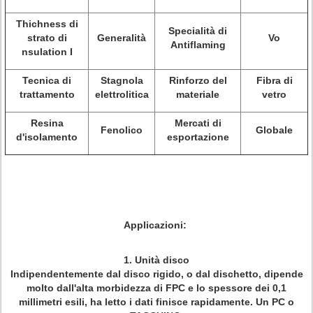
Thichness di
Specialità di
strato di
Generalità
Vo
Antiflaming
nsulation I
Tecnica di
Stagnola
Rinforzo del
Fibra di
trattamento
elettrolitica
materiale
vetro
Resina
Mercati di
Fenolico
Globale
d'isolamento
esportazione
Applicazioni:
1.
Unità disco
Indipendentemente dal disco rigido, o dal dischetto, dipende
molto dall'alta morbidezza di FPC e lo spessore dei 0,1
millimetri esili, ha letto i dati finisce rapidamente. Un PC o