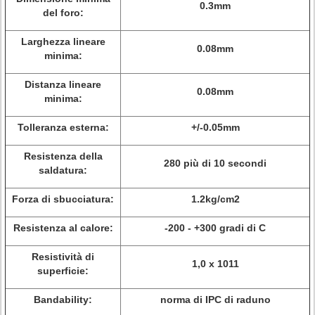
0.3mm
del foro:
Larghezza lineare
0.08mm
minima:
Distanza lineare
0.08mm
minima:
Tolleranza esterna:
+/-0.05mm
Resistenza della
280 più di 10 secondi
saldatura:
Forza di sbucciatura:
1.2kg/cm2
Resistenza al calore:
-200 - +300 gradi di C
Resistività di
1,0 x 1011
superficie:
Bandability:
norma di IPC di raduno