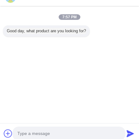
7:57 PM
Casa
Good day, what product are you looking for?
Tutti i prodotti
Circa noi
Contattaci
Richiedere un preventivo
Cambi la lingua
Sito pieno
Copyright © 2014 - 2025 alchemysims.com.
All rights reserved.
Developed by
ECER