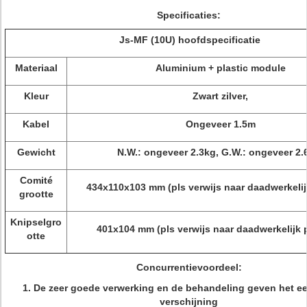
Specificaties:
Js-MF (10U) hoofdspecificatie
Materiaal
Aluminium + plastic module
Kleur
Zwart zilver,
Kabel
Ongeveer 1.5m
Gewicht
N.W.: ongeveer 2.3kg, G.W.: ongeveer 2.
Comité
434x110x103 mm (pls verwijs naar daadwerkelij
grootte
Knipselgro
401x104 mm (pls verwijs naar daadwerkelijk 
otte
Concurrentievoordeel:
1.
De zeer goede verwerking en de behandeling geven het ee
verschijning