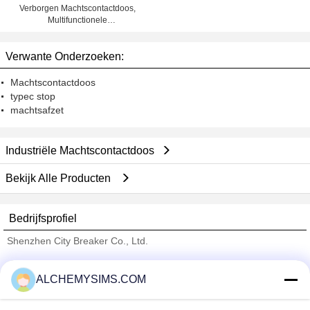
Verborgen Machtscontactdoos,
Multifunctionele
Desktopcontactdoos met
Audiovideo
Verwante Onderzoeken:
Machtscontactdoos
typec stop
machtsafzet
Industriële Machtscontactdoos
Bekijk Alle Producten
Bedrijfsprofiel
Shenzhen City Breaker Co., Ltd.
Verified Leveranciers
ALCHEMYSIMS.COM
Trust Seal
Verified Suplier