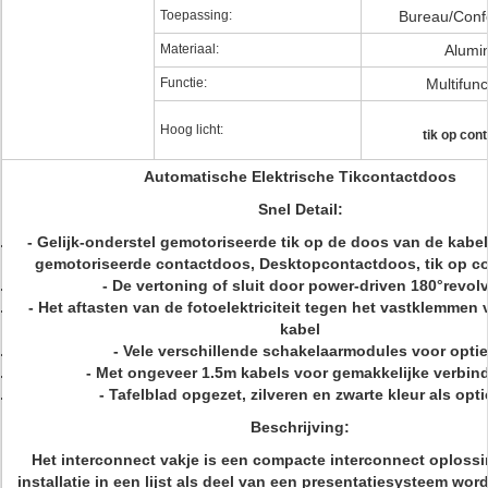
Toepassing:
Bureau/Confe
Materiaal:
Alumi
Functie:
Multifunc
Hoog licht:
tik op con
Automatische Elektrische Tikcontactdoos
Snel Detail:
- Gelijk-onderstel gemotoriseerde tik op de doos van de kabe
gemotoriseerde contactdoos, Desktopcontactdoos, tik op c
- De vertoning of sluit door power-driven 180°revol
- Het aftasten van de fotoelektriciteit tegen het vastklemmen
kabel
- Vele verschillende schakelaarmodules voor optie
- Met ongeveer 1.5m kabels voor gemakkelijke verbin
- Tafelblad opgezet, zilveren en zwarte kleur als opti
Beschrijving:
Het interconnect vakje is een compacte interconnect oplossi
installatie in een lijst als deel van een presentatiesysteem wor