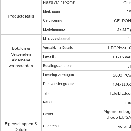
Plaats van herkomst
Chi
Merknaam
J
Productdetails
Certificering
CE, RO
Modelnummer
Js-MF 
Min. bestelaantal
1
Verpakking Details
1 PC/doos, 
Betalen &
Verzenden
Levertijd
10~15 we
Algemene
voorwaarden
Betalingscondities
T/
Levering vermogen
5000 PC
Deelvenster grootte:
434x110
Type:
Tafelbladco
Kabel:
me
Algemeen begr
Power:
UK/de EU/SA/
Eigenschappen &
Connector:
verande
Details