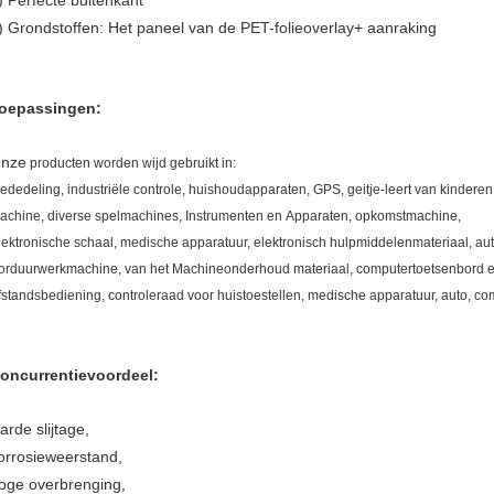
) Perfecte buitenkant
) Grondstoffen: Het paneel van de PET-folieoverlay+ aanraking
oepassingen:
nze
producten worden wijd gebruikt in:
ededeling, industriële controle, huishoudapparaten, GPS, geitje-leert van kinderen
achine, diverse spelmachines, Instrumenten en Apparaten, opkomstmachine,
lektronische schaal, medische apparatuur, elektronisch hulpmiddelenmateriaal, a
orduurwerkmachine, van het Machineonderhoud materiaal, computertoetsenbord en 
fstandsbediening, controleraad voor huistoestellen, medische apparatuur, auto, com
oncurrentievoordeel:
arde slijtage,
orrosieweerstand,
oge overbrenging,