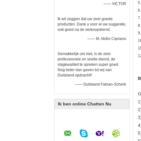
5
—— VICTOR
6
7
Ik wil zeggen dat uw zeer goede
producten. Dank u voor al uw suggestie,
8
ook goed na de verkoopdienst.
9
—— M. Abílio Cipriano
1
1
Gemakkelijk om met, is de zeer
1
professionele en snelle dienst, de
vlagkwaliteit te spreken super goed.
Nog beter dan gaven tot wij van
Duitsland opdracht!!
B
—— Duitsland Fabian-Scherb
G
1
Ik ben online Chatten Nu
2
3
4
5