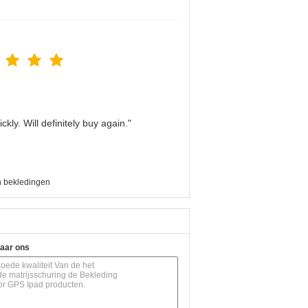
kly. Will definitely buy again."
n bekledingen
naar ons