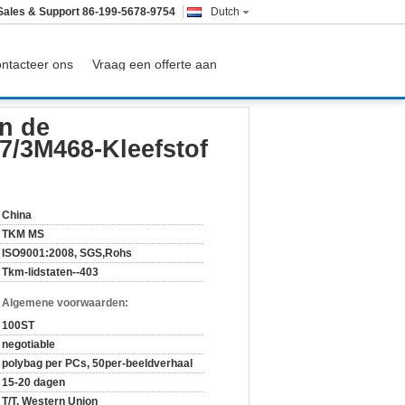
Sales & Support
86-199-5678-9754
Dutch
ntacteer ons
Vraag een offerte aan
eefstof voor GPS Ipad
n de
7/3M468-Kleefstof
China
TKM MS
ISO9001:2008, SGS,Rohs
Tkm-lidstaten--403
n Algemene voorwaarden:
100ST
negotiable
polybag per PCs, 50per-beeldverhaal
15-20 dagen
T/T, Western Union