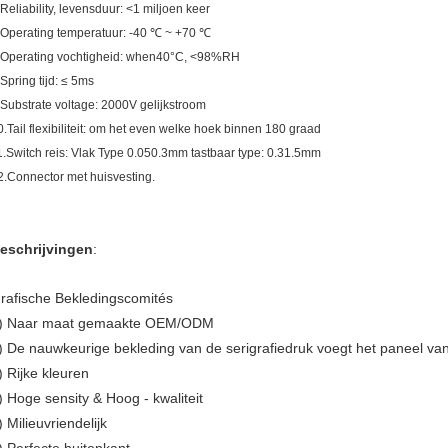
.Reliability, levensduur: <1 miljoen keer
.Operating temperatuur: -40 ℃ ~ +70 ℃
.Operating vochtigheid: when40°C, <98%RH
.Spring tijd: ≤ 5ms
.Substrate voltage: 2000V gelijkstroom
0.Tail flexibiliteit: om het even welke hoek binnen 180 graad
1.Switch reis: Vlak Type 0.050.3mm tastbaar type: 0.31.5mm
2.Connector met huisvesting.
eschrijvingen
:
rafische Bekledingscomités
) Naar maat gemaakte OEM/ODM
) De nauwkeurige bekleding van de serigrafiedruk voegt het paneel va
) Rijke kleuren
) Hoge sensity & Hoog - kwaliteit
) Milieuvriendelijk