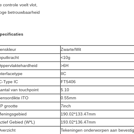
e controle voelt vlot,
oge betrouwbaarheid
pecificaties
enskleur
Zwarte/Wit
nputkracht
<10g
ppervlaktehardheid
>6H
nterfacetype
IIC
C-Type IC
FT5406
antal van touchpoint
5.10
ensordikte ITO
0.55mm
P grootte
7inch
eningsgebied
190.02*133.47mm
ctief Gebied (W*L)
193.02*136.47mm
verzicht
Tekeningen onderworpen aan bevestig