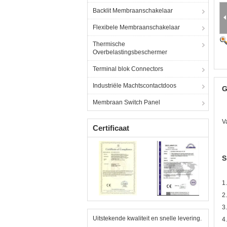
Backlit Membraanschakelaar
Flexibele Membraanschakelaar
Thermische
Overbelastingsbeschermer
Terminal blok Connectors
Industriële Machtscontactdoos
G
Membraan Switch Panel
V
Certificaat
S
1
2
3
Uitstekende kwaliteit en snelle levering.
4