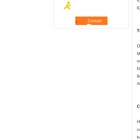
6
6
T
O
M
m
E
B
A
C
H
c
h