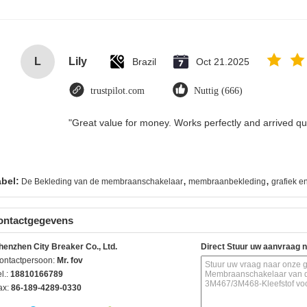
L
Lily
Brazil
Oct 21.2025
trustpilot.com
Nuttig (666)
"Great value for money. Works perfectly and arrived quic
,
,
abel:
De Bekleding van de membraanschakelaar
membraanbekleding
grafiek e
ontactgegevens
henzhen City Breaker Co., Ltd.
Direct Stuur uw aanvraag 
ontactpersoon:
Mr. fov
l.:
18810166789
ax:
86-189-4289-0330