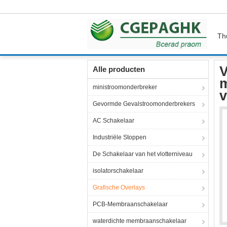
Th
Thuis
Producten
Grafische Overlays
Van 
V
Alle producten
m
ministroomonderbreker
v
Gevormde Gevalstroomonderbrekers
AC Schakelaar
Industriële Stoppen
De Schakelaar van het vlotterniveau
isolatorschakelaar
Grafische Overlays
PCB-Membraanschakelaar
waterdichte membraanschakelaar