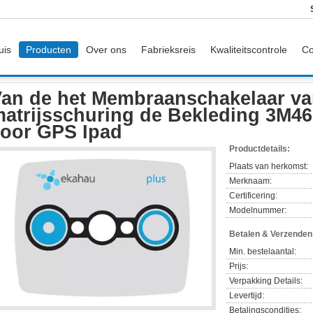
uis
Producten
Over ons
Fabrieksreis
Kwaliteitscontrole
Co
de het Membraanschakelaar van de matrijsschuring de Bekleding 3M467/3M468-Kl
an de het Membraanschakelaar va
atrijsschuring de Bekleding 3M46
oor GPS Ipad
Productdetails:
Plaats van herkomst:
Merknaam:
Certificering:
Modelnummer:
Betalen & Verzende
Min. bestelaantal:
Prijs:
Verpakking Details:
Levertijd:
Betalingscondities: