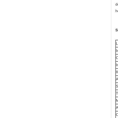
d
h
S
L
I
O
I
I
A
S
T
M
A
O