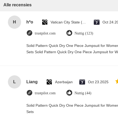
Alle recensies
H
h*o
Vatican City State (Holy See)
Oct 24.2
trustpilot.com
Nuttig (123)
Solid Pattern Quick Dry One Piece Jumpsuit for Wo
Sets Solid Pattern Quick Dry One Piece Jumpsuit fo
L
Liang
Azerbaijan
Oct 23.2025
trustpilot.com
Nuttig (44)
Solid Pattern Quick Dry One Piece Jumpsuit for Wo
Sets