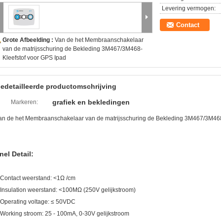
Levering vermogen:
Contact
Grote Afbeelding :
Van de het Membraanschakelaar
van de matrijsschuring de Bekleding 3M467/3M468-
Kleefstof voor GPS Ipad
edetailleerde productomschrijving
grafiek en bekledingen
Markeren:
an de het Membraanschakelaar van de matrijsschuring de Bekleding 3M467/3M468
nel Detail:
.Contact weerstand: <1Ω /cm
.Insulation weerstand: <100MΩ (250V gelijkstroom)
.Operating voltage: ≤ 50VDC
.Working stroom: 25 - 100mA, 0-30V gelijkstroom