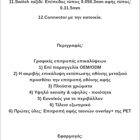
11.Switch ταξίδι: Επίπεδος τύπος 0.050.3mm αφής τύπος:
0.31.5mm
12.Connector με την κατοικία.
Περιγραφές
:
Γραφικές επιτροπές επικαλύψεων
1) Επί παραγγελία OEM/ODM
2) Η ακριβής επικάλυψη εκτύπωσης οθόνης μεταξιού
προσθέτει την επιτροπή οθόνης αφής
3) Πλούσια χρώματα
4) Υψηλό sensity & υψηλός - ποιότητα
5) Ευνοϊκός για το περιβάλλον
6) Τέλειο εξωτερικό
6) Πρώτες ύλες: Επιτροπή αφής ταινιών overlay+ της PET
Εφαρμογές: