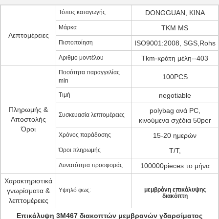
Τόπος καταγωγής
DONGGUAN, ΚΙΝΑ
Μάρκα
TKM MS
Λεπτομέρειες
Πιστοποίηση
ISO9001:2008, SGS,Rohs
Αριθμό μοντέλου
Tkm-κράτη μέλη--403
Ποσότητα παραγγελίας
100PCS
min
Τιμή
negotiable
Πληρωμής &
polybag ανά PC,
Συσκευασία λεπτομέρειες
Αποστολής
κινούμενα σχέδια 50per
Όροι
Χρόνος παράδοσης
15-20 ημερών
Όροι πληρωμής
T/T,
Δυνατότητα προσφοράς
100000pieces το μήνα
Χαρακτηριστικά
μεμβράνη επικάλυψης
γνωρίσματα &
Υψηλό φως:
διακόπτη
λεπτομέρειες
Επικάλυψη 3M467 διακοπτών μεμβρανών γδαρσίματος