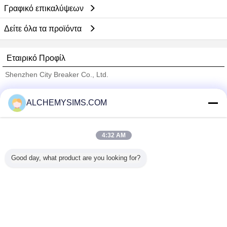
Γραφικό επικαλύψεων
Δείτε όλα τα προϊόντα
Εταιρικό Προφίλ
Shenzhen City Breaker Co., Ltd.
Verified προμηθευτές
ALCHEMYSIMS.COM
Trust Seal
Verified Suplier
4:32 AM
Σπίτι
Good day, what product are you looking for?
Όλα τα Προϊόντα
Περίπου εμείς
επαφή
Αίτηση κράτησης