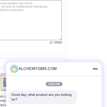
(
0
/ 3000)
ALCHEMYSIMS.COM
3:09 AM
Good day, what product are you looking 
lti-Layer Flexibele
for?
mbraanschakelaar
lijst voor Medische
In reliëf gemaakte de