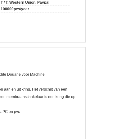
T / T, Western Union, Paypal
100000pcs/year
ichte Douane voor Machine
 aan en uit kring. Het verschilt van een
 een membraanschakelaar is een kring die op
st PC en pvc