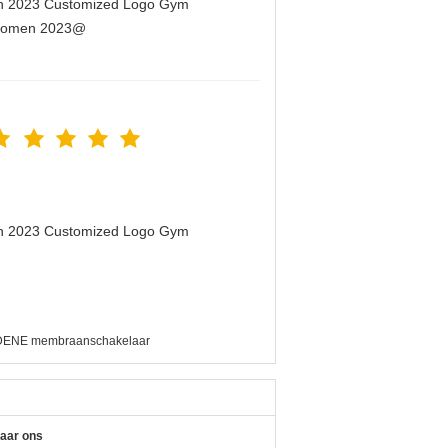
men 2023 Customized Logo Gym
r Women 2023@
men 2023 Customized Logo Gym
DENE membraanschakelaar
naar ons