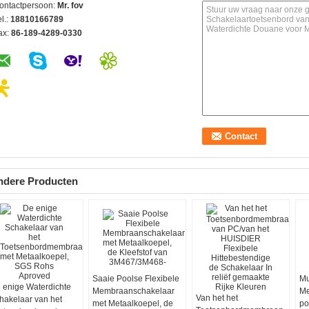
ontactpersoon:
Mr. fov
l.:
18810166789
ax:
86-189-4289-0330
ndere Producten
Saaie Poolse Flexibele
Mu
 enige Waterdichte
Membraanschakelaar
Me
Van het het
hakelaar van het
met Metaalkoepel, de
po