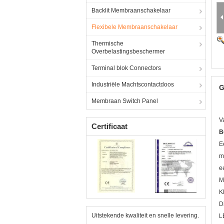
Backlit Membraanschakelaar
Flexibele Membraanschakelaar
Thermische
Overbelastingsbeschermer
Terminal blok Connectors
Industriële Machtscontactdoos
G
Membraan Switch Panel
V
Certificaat
B
E
m
e
M
K
D
Uitstekende kwaliteit en snelle levering.
L