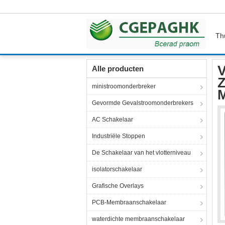
Th
Thuis
Producten
Flexibele Membraanschake
V
Alle producten
Z
ministroomonderbreker
Gevormde Gevalstroomonderbrekers
AC Schakelaar
Industriële Stoppen
De Schakelaar van het vlotterniveau
isolatorschakelaar
Grafische Overlays
PCB-Membraanschakelaar
waterdichte membraanschakelaar