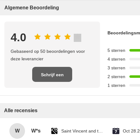
Algemene Beoordeling
Beoordelings
4.0
5 sterren
Gebaseerd op 50 beoordelingen voor
deze leverancier
4 sterren
3 sterren
Schrijf een
2 sterren
1 sterren
recensie
Alle recensies
W
W*s
Saint Vincent and the Grenadines
Oct 28.