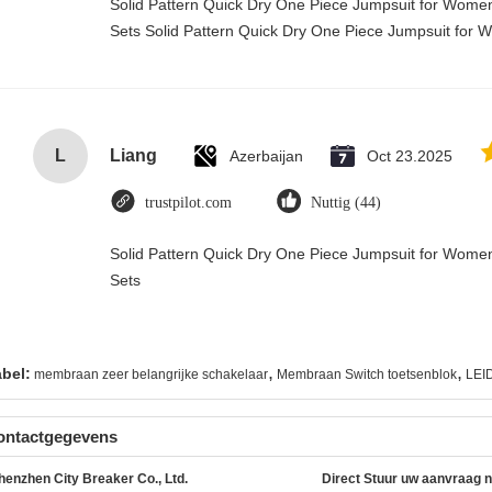
Solid Pattern Quick Dry One Piece Jumpsuit for Wo
Sets Solid Pattern Quick Dry One Piece Jumpsuit fo
L
Liang
Azerbaijan
Oct 23.2025
trustpilot.com
Nuttig (44)
Solid Pattern Quick Dry One Piece Jumpsuit for Wo
Sets
,
,
abel:
membraan zeer belangrijke schakelaar
Membraan Switch toetsenblok
LEI
ontactgegevens
henzhen City Breaker Co., Ltd.
Direct Stuur uw aanvraag 