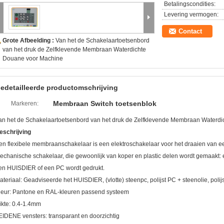
Betalingscondities:
Levering vermogen:
Contact
Grote Afbeelding :
Van het de Schakelaartoetsenbord
van het druk de Zelfklevende Membraan Waterdichte
Douane voor Machine
edetailleerde productomschrijving
Membraan Switch toetsenblok
Markeren:
an het de Schakelaartoetsenbord van het druk de Zelfklevende Membraan Waterd
eschrijving
en flexibele membraanschakelaar is een elektroschakelaar voor het draaien van een
echanische schakelaar, die gewoonlijk van koper en plastic delen wordt gemaakt:
en HUISDIER of een PC wordt gedrukt.
ateriaal: Geadviseerde het HUISDIER, (vlotte) steenpc, polijst PC + steenolie, polij
leur: Pantone en RAL-kleuren passend systeem
ikte: 0.4-1.4mm
EIDENE vensters: transparant en doorzichtig