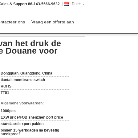
Sales & Support
86-143-5566-9632
Dutch
ntacteer ons
Vraag een offerte aan
an Waterdichte Douane voor Machine
van het druk de
e Douane voor
Dongguan, Guangdong, China
tiantai :membrane switch
ROHS
TT01
n Algemene voorwaarden:
1000pcs
EXW price/FOB shenzhen port price
standaard export pakket
binnen 15 werkdagen na bevestig
steekproef