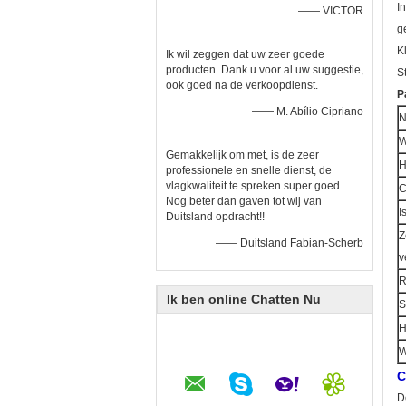
I
—— VICTOR
g
K
Ik wil zeggen dat uw zeer goede
producten. Dank u voor al uw suggestie,
S
ook goed na de verkoopdienst.
P
—— M. Abílio Cipriano
W
Gemakkelijk om met, is de zeer
H
professionele en snelle dienst, de
vlagkwaliteit te spreken super goed.
C
Nog beter dan gaven tot wij van
I
Duitsland opdracht!!
Z
—— Duitsland Fabian-Scherb
v
R
Ik ben online Chatten Nu
S
H
W
C
D