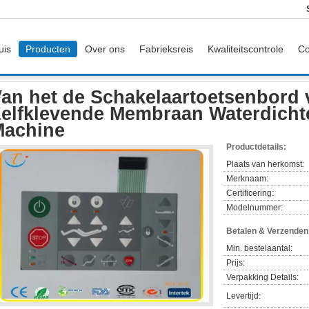
uis
Producten
Over ons
Fabrieksreis
Kwaliteitscontrole
Co
laar
Van het de Schakelaartoetsenbord van het druk de Zelfklevende Membra
an het de Schakelaartoetsenbord 
elfklevende Membraan Waterdicht
Machine
Productdetails:
Plaats van herkomst:
Merknaam:
Certificering:
Modelnummer:
Betalen & Verzende
Min. bestelaantal:
Prijs:
Verpakking Details:
Levertijd: