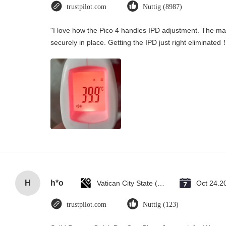
trustpilot.com
Nuttig (8987)
"I love how the Pico 4 handles IPD adjustment. The manu
securely in place. Getting the IPD just right eliminated
H
h*o
Vatican City State (Holy See)
Oct 24.2
trustpilot.com
Nuttig (123)