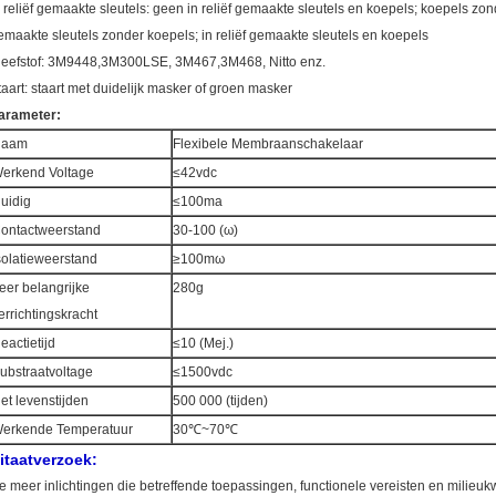
n reliëf gemaakte sleutels: geen in reliëf gemaakte sleutels en koepels; koepels zonde
emaakte sleutels zonder koepels; in reliëf gemaakte sleutels en koepels
leefstof: 3M9448,3M300LSE, 3M467,3M468, Nitto enz.
taart: staart met duidelijk masker of groen masker
arameter:
Naam
Flexibele Membraanschakelaar
erkend Voltage
≤42vdc
uidig
≤100ma
ontactweerstand
30-100 (ω)
solatieweerstand
≥100mω
eer belangrijke
280g
errichtingskracht
eactietijd
≤10 (Mej.)
ubstraatvoltage
≤1500vdc
et levenstijden
500 000 (tijden)
erkende Temperatuur
30℃~70℃
itaatverzoek:
e meer inlichtingen die betreffende toepassingen, functionele vereisten en milieu