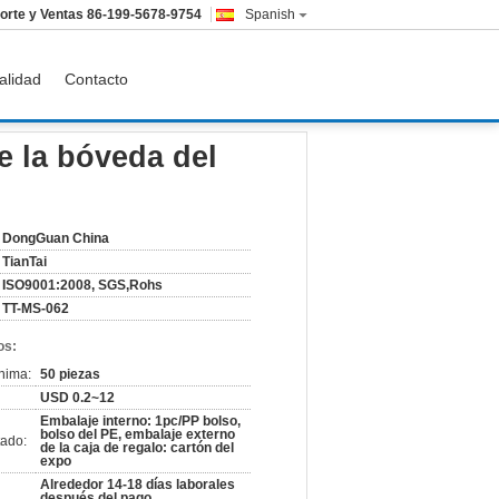
orte y Ventas
86-199-5678-9754
Spanish
alidad
Contacto
de la bóveda del
DongGuan China
TianTai
ISO9001:2008, SGS,Rohs
TT-MS-062
os:
nima:
50 piezas
USD 0.2~12
Embalaje interno: 1pc/PP bolso,
bolso del PE, embalaje externo
ado:
de la caja de regalo: cartón del
expo
Alrededor 14-18 días laborales
después del pago