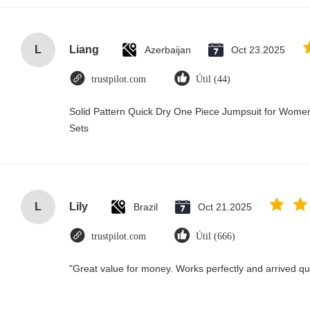
L
Liang
Azerbaijan
Oct 23.2025
trustpilot.com
Útil (44)
Solid Pattern Quick Dry One Piece Jumpsuit for Wo
Sets
L
Lily
Brazil
Oct 21.2025
trustpilot.com
Útil (666)
"Great value for money. Works perfectly and arrived quic