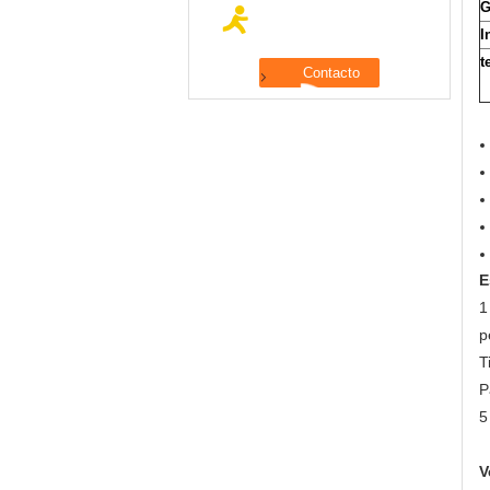
G
I
t
E
1
p
T
P
5
V