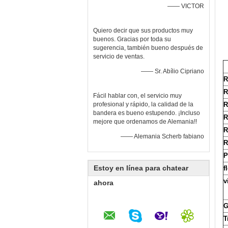
—— VICTOR
Quiero decir que sus productos muy
buenos. Gracias por toda su
sugerencia, también bueno después de
servicio de ventas.
—— Sr. Abílio Cipriano
R
R
Fácil hablar con, el servicio muy
profesional y rápido, la calidad de la
R
bandera es bueno estupendo. ¡Incluso
R
mejore que ordenamos de Alemania!!
R
—— Alemania Scherb fabiano
R
P
Estoy en línea para chatear
f
v
ahora
G
T