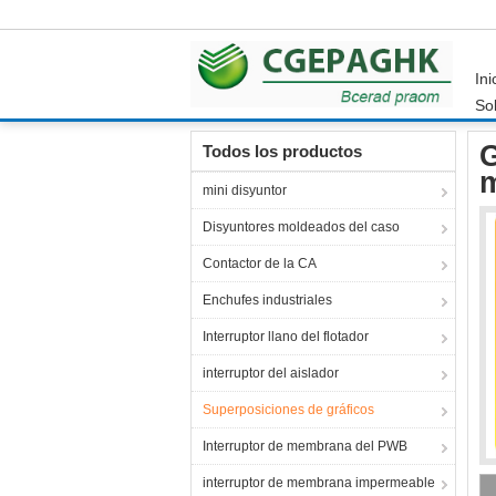
Ini
Sol
Inicio
Productos
Superposiciones de gráfico
G
Todos los productos
m
mini disyuntor
Disyuntores moldeados del caso
Contactor de la CA
Enchufes industriales
Interruptor llano del flotador
interruptor del aislador
Superposiciones de gráficos
Interruptor de membrana del PWB
interruptor de membrana impermeable