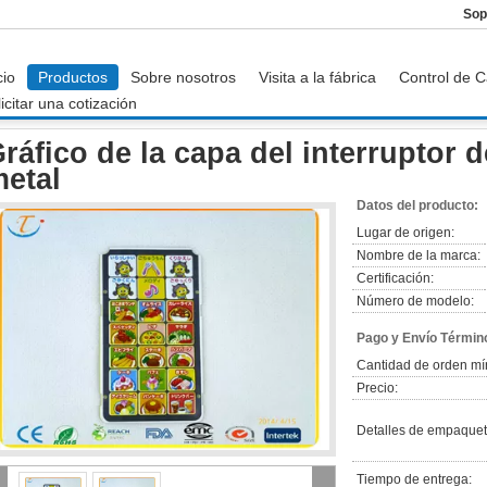
Sop
cio
Productos
Sobre nosotros
Visita a la fábrica
Control de C
icitar una cotización
s
Gráfico de la capa del interruptor de la bóveda del metal
ráfico de la capa del interruptor 
etal
Datos del producto:
Lugar de origen:
Nombre de la marca:
Certificación:
Número de modelo:
Pago y Envío Términ
Cantidad de orden mí
Precio:
Detalles de empaquet
Tiempo de entrega: