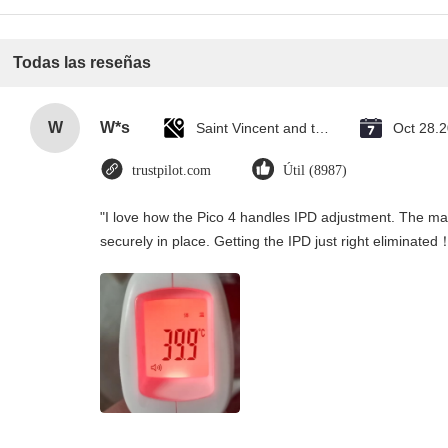
Todas las reseñas
W
W*s
Saint Vincent and the Grenadines
Oct 28.
trustpilot.com
Útil (8987)
"I love how the Pico 4 handles IPD adjustment. The manu
securely in place. Getting the IPD just right eliminated