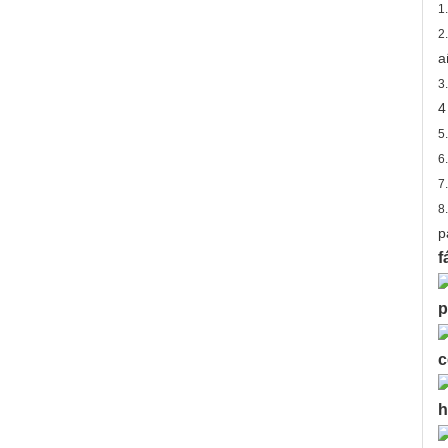
1
2
a
3
4
5
6
7
8
p
f
p
c
h