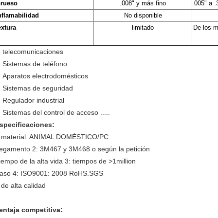
rueso
.008" y más fino
.005" a 
nflamabilidad
No disponible
extura
limitado
De los m
telecomunicaciones
Sistemas de teléfono
Aparatos electrodomésticos
Sistemas de seguridad
Regulador industrial
Sistemas del control de acceso .....
specificaciones:
 material: ANIMAL DOMÉSTICO/PC
egamento 2: 3M467 y 3M468 o según la petición
iempo de la alta vida 3: tiempos de >1million
aso 4: ISO9001: 2008 RoHS.SGS
 de alta calidad
entaja competitiva: