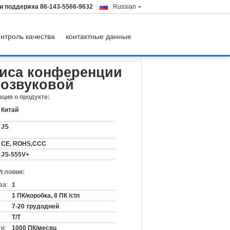
и поддержка
86-143-5566-9632
Russian
онтроль качества
контактные данные
ой вилки 3 Pin тональнозвуковой
фиса конференции
нозвуковой
ция о продукте:
Китай
JS
CE, ROHS,CCC
JS-555V+
Условия:
за:
1
1 ПК/коробка, 8 ПК /ctn
7-20 трудодней
T/T
и:
1000 ПК/месяц