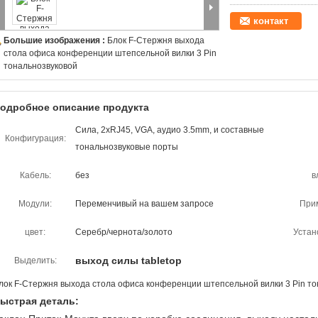
контакт
Большие изображения :
Блок F-Стержня выхода
стола офиса конференции штепсельной вилки 3 Pin
тональнозвуковой
одробное описание продукта
Сила, 2xRJ45, VGA, аудио 3.5mm, и составные
Конфигурация:
тональнозвуковые порты
Кабель:
без
в
Модули:
Переменчивый на вашем запросе
При
цвет:
Серебр/чернота/золото
Устан
выход силы tabletop
Выделить:
лок F-Стержня выхода стола офиса конференции штепсельной вилки 3 Pin то
ыстрая деталь: