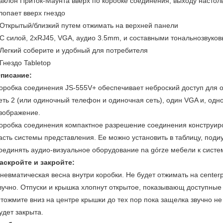
аклон Приток-Маунта вверх по коробке соединения, выходу настоль
лопает вверх гнездо
 Открытый/близкий путем отжимать на верхней панели
 С силой, 2xRJ45, VGA, аудио 3.5mm, и составными тональнозвуко
 Легкий соберите и удобный для потребителя
 Гнездо Tabletop
писание:
оробка соединения JS-555V+ обеспечивает неброский доступ для 
еть 2 (или одиночный телефон и одиночная сеть), один VGA и, одн
зображение.
оробка соединения компактное разрешение соединения конструиро
асть системы представления. Ее можно установить в таблицу, подиу
оединять аудио-визуальное оборудование na górze мебели к сист
аскройте и закройте:
невматическая весна внутри коробки. Не будет отжимать на cente
вучно. Отпуски и крышка хлопнут открытое, показывающ доступные
тожмите вниз на центре крышки до тех пор пока защелка звучно не
удет закрыта.