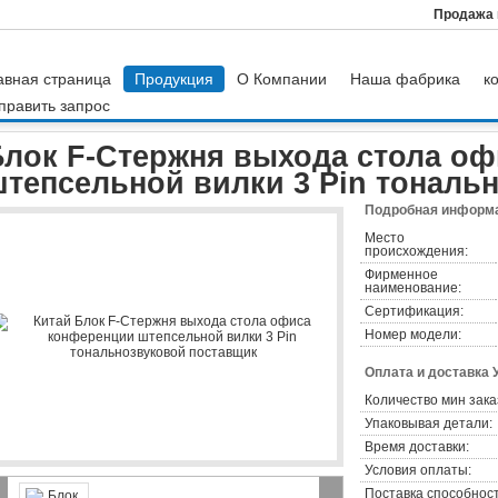
Продажа 
авная страница
Продукция
О Компании
Наша фабрика
к
править запрос
азъемы блока
Блок F-Стержня выхода стола офиса конференции штепсельн
Блок F-Стержня выхода стола о
штепсельной вилки 3 Pin тональ
Подробная информа
Место
происхождения:
Фирменное
наименование:
Сертификация:
Номер модели:
Оплата и доставка 
Количество мин зака
Упаковывая детали:
Время доставки:
Условия оплаты:
Поставка способност