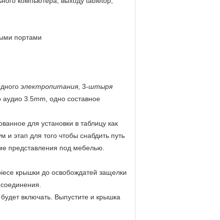
ного компьютера, выходу tabletop,
выми портами
одного
электропитания
, 3-
штыря
о аудио 3.5mm, одно составное
ванное для установки в таблицу как
м и этап для того чтобы снабдить путь
еме представления под мебелью.
rpiece крышки до освобождатей защелки
 соединения.
 будет включать. Выпустите и крышка