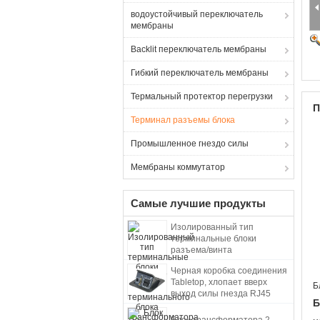
водоустойчивый переключатель
мембраны
Backlit переключатель мембраны
Гибкий переключатель мембраны
Термальный протектор перегрузки
П
Терминал разъемы блока
Промышленное гнездо силы
Мембраны коммутатор
Самые лучшие продукты
Изолированный тип
терминальные блоки
разъема/винта
терминального блока
Черная коробка соединения
трансформатора 600V 30A
Tabletop, хлопает вверх
Б
выход силы гнезда RJ45
Б