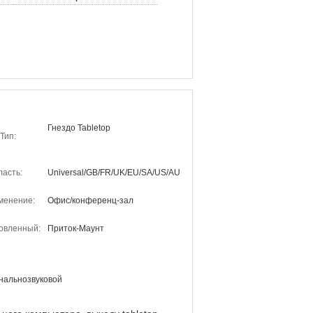
Гнездо Tabletop
Тип:
ласть:
Universal/GB/FR/UK/EU/SA/US/AU
менение:
Офис/конференц-зал
овленный:
Приток-Маунт
нальнозвуковой