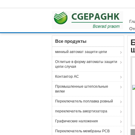
Гл
От
Главная страница
Продукция
Терминал р
Все продукты
миниый автомат защити цепи
Отлитые в форму автоматы защити
цепи случая
Контактор AC
Промышленные штепсельные
вилки
Переключатель поплавка ровный
переключатель амортизатора
Графические наложения
Переключатель мембраны PCB