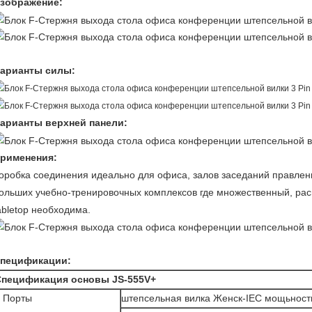
зображение:
арианты силы:
арианты верхней панели:
рименения:
оробка соединения идеально для офиса, залов заседаний правлени
ольших учебно-тренировочных комплексов где множественный, ра
abletop необходима.
пецификации:
Спецификация основы JS-555V+
Порты
штепсельная вилка Женск-IEC мощьност