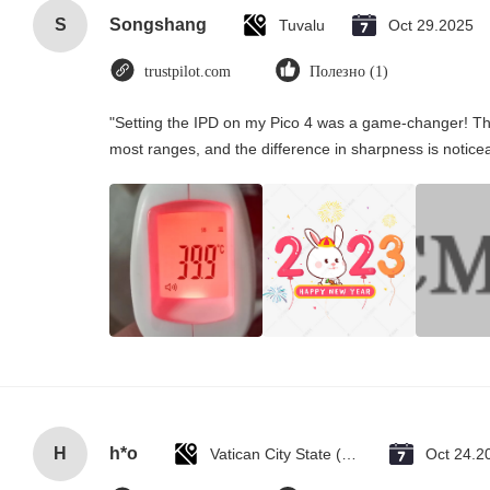
S
Songshang
Tuvalu
Oct 29.2025
trustpilot.com
Полезно (1)
"Setting the IPD on my Pico 4 was a game-changer! Th
most ranges, and the difference in sharpness is notice
H
h*o
Vatican City State (Holy See)
Oct 24.2