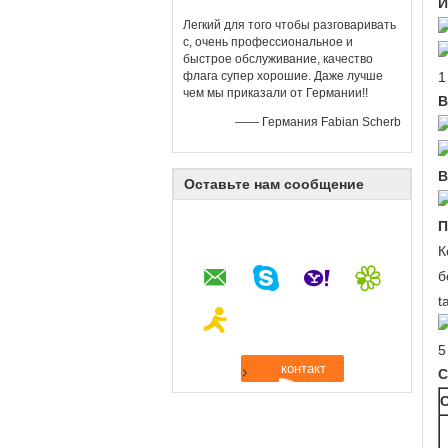
И
Легкий для того чтобы разговаривать
с, очень профессиональное и
быстрое обслуживание, качество
флага супер хорошие. Даже лучше
чем мы приказали от Германии!!
В
—— Германия Fabian Scherb
В
Оставьте нам сообщение
П
К
б
t
С