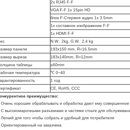
2x RJ45 F-F
VGA F-F 1x 15pin HD
блок F-Стержня аудио 1x 3.5mm
1x составное изображение F-F
1x HDMI F-F
ес
N.W.: 2kg, G.W.: 2,4 kg
азмер панели
193x150 mm, R=16.5mm
азмер выреза
183x140mm, R=12mm
олщина таблицы
≤60mm
абочая температура
℃ 0~40
арантированность
1 год
ертификат
CE, RoHS, CCC
онкурентное преимущество:
Очень хорошие обрабатывать и обработка дают ему совершенное
.
С высокомарочными разъемами и частями стоьте для обслуживан
.
Легкий для того чтобы собрать и удобный для потребителя
.
Ориентированный на заказчика
.