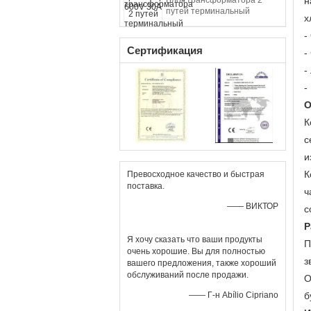
Блок трансформатора 2
н
путей терминальный
х
-
Сертификация
-
-
-
О
К
с
и
К
Превосходное качество и быстрая
поставка.
ч
—— ВИКТОР
с
Р
Я хочу сказать что ваши продукты
П
очень хорошие. Вы для полностью
з
вашего предложения, также хороший
обслуживаний после продажи.
О
—— Г-н Abílio Cipriano
б