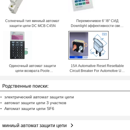
Солнечный тип миниый автомат
Переменчивое 6' '/8" СИД
защити цепи DC MCB C45N
Downlight эффективности света
кольца 18W 100lm/W с Samsung
откалывает 84Ra
Одиночный автомат защити
15A Automative Reset Resettable
цепи возврата Poole
Circuit Breaker For Automotive Use
термальный Typer
With Wiring Products
автоматический, автомат защити
цепи короткой остановки
Родственные поиски:
электрический автомат защити цепи
автомат защити цепи 3 участков
Автомат защити цепи SF6
миниый автомат защити цепи