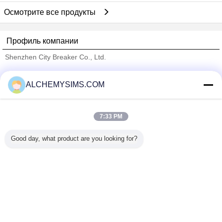
Осмотрите все продукты
Профиль компании
Shenzhen City Breaker Co., Ltd.
проверенных поставщиков
ALCHEMYSIMS.COM
Trust Seal
Verified Suplier
7:33 PM
Главная страница
Good day, what product are you looking for?
Все продукты
Карта сайта
контактные данные
Отправить запрос