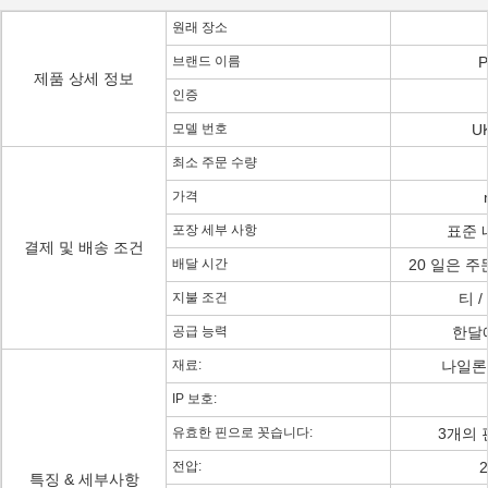
원래 장소
브랜드 이름
P
제품 상세 정보
인증
모델 번호
U
최소 주문 수량
가격
포장 세부 사항
표준 
결제 및 배송 조건
배달 시간
20 일은 
지불 조건
티 /
공급 능력
한달에
재료:
나일론 
IP 보호:
유효한 핀으로 꼿습니다:
3개의 핀
전압:
2
특징 & 세부사항