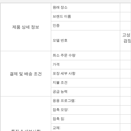
원래 장소
브랜드 이름
인증
제품 상세 정보
고성능
모델 번호
검정 
최소 주문 수량
가격
결제 및 배송 조건
포장 세부 사항
지불 조건
공급 능력
응용 프로그램:
접촉 모양:
접촉 짐:
교체: