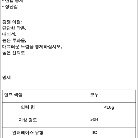
• 산업 통제
• 장난감
경쟁 이점:
단단한 착용,
내식성,
높은 투과율,
매끄러운 느낌을 통제하십시오,
높은 신뢰도
명세
렌즈 색깔
모두
입력 힘
<10g
지상 경도
>6H
인터페이스 유형
IIC