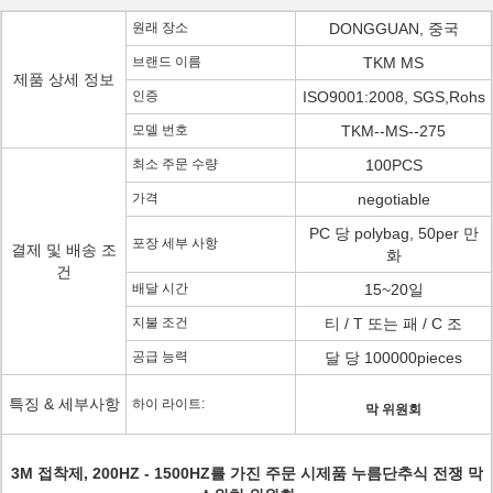
원래 장소
DONGGUAN, 중국
브랜드 이름
TKM MS
제품 상세 정보
인증
ISO9001:2008, SGS,Rohs
모델 번호
TKM--MS--275
최소 주문 수량
100PCS
가격
negotiable
PC 당 polybag, 50per 만
포장 세부 사항
결제 및 배송 조
화
건
배달 시간
15~20일
지불 조건
티 / T 또는 패 / C 조
공급 능력
달 당 100000pieces
특징 & 세부사항
하이 라이트:
막 위원회
3M 접착제, 200HZ - 1500HZ를 가진 주문 시제품 누름단추식 전쟁 막