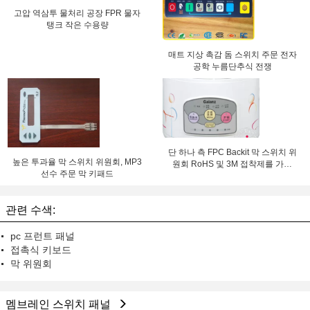
고압 역삼투 물처리 공장 FPR 물자
탱크 작은 수용량
매트 지상 촉감 돔 스위치 주문 전자
공학 누름단추식 전쟁
단 하나 측 FPC Backit 막 스위치 위
높은 투과율 막 스위치 위원회, MP3
원회 RoHS 및 3M 접착제를 가진
선수 주문 막 키패드
SGS 표
관련 수색:
pc 프런트 패널
접촉식 키보드
막 위원회
멤브레인 스위치 패널