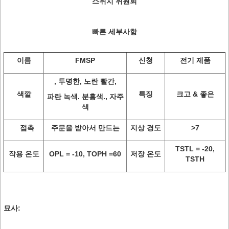
스위치 위원회
빠른 세부사항
이름
FMSP
신청
전기 제품
, 투명한, 노란 빨간,
색깔
특징
크고 & 좋은
파란 녹색. 분홍색., 자주
색
접촉
주문을 받아서 만드는
지상 경도
>
7
TSTL = -20,
작용 온도
OPL = -10, TOPH =60
저장 온도
TSTH
묘사
: