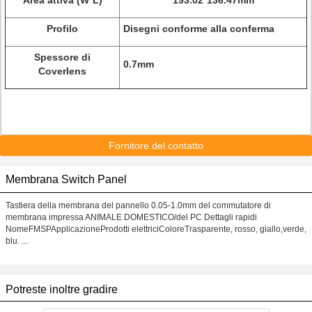
Area attiva (W*L)
193.02*136.47mm
Profilo
Disegni conforme alla conferma
Spessore di
0.7mm
Coverlens
Fornitore del contatto
Membrana Switch Panel
Tastiera della membrana del pannello 0.05-1.0mm del commutatore di
membrana impressa ANIMALE DOMESTICO/del PC Dettagli rapidi
NomeFMSPApplicazioneProdotti elettriciColoreTrasparente, rosso, giallo,verde,
blu. ...
Potreste inoltre gradire