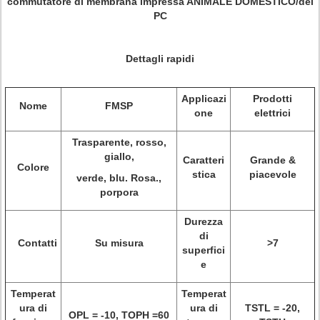
commutatore di membrana impressa ANIMALE DOMESTICO/del
PC
Dettagli rapidi
Applicazi
Prodotti
Nome
FMSP
one
elettrici
Trasparente, rosso,
giallo,
Caratteri
Grande &
Colore
stica
piacevole
verde, blu. Rosa.,
porpora
Durezza
di
Contatti
Su misura
>
7
superfici
e
Temperat
Temperat
ura di
ura di
TSTL = -20,
OPL = -10, TOPH =60