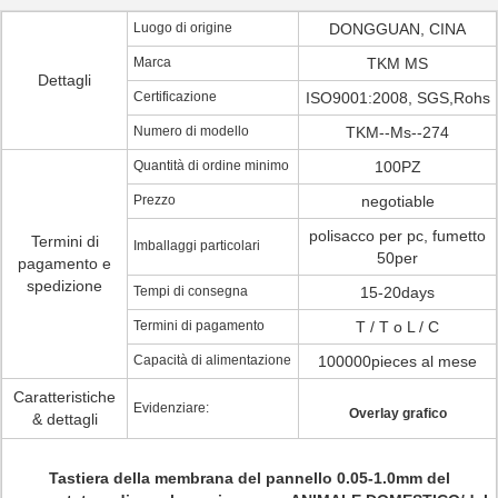
Luogo di origine
DONGGUAN, CINA
Marca
TKM MS
Dettagli
Certificazione
ISO9001:2008, SGS,Rohs
Numero di modello
TKM--Ms--274
Quantità di ordine minimo
100PZ
Prezzo
negotiable
polisacco per pc, fumetto
Termini di
Imballaggi particolari
50per
pagamento e
spedizione
Tempi di consegna
15-20days
Termini di pagamento
T / T o L / C
Capacità di alimentazione
100000pieces al mese
Caratteristiche
Evidenziare:
Overlay grafico
& dettagli
Tastiera della membrana del pannello 0.05-1.0mm del