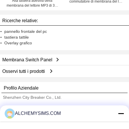
Alta tastiera adesiva della
commutatore di membrana del lato
membrana del lettore MP3 di 3M
FPC Backit e segnare dello SGS
del commutatore di membrana di
con l'adesivo di 3M
trasmissione
Ricerche relative:
pannello frontale del pc
tastiera tattile
Overlay grafico
Membrana Switch Panel
Osservi tutti i prodotti
Profilo Aziendale
Shenzhen City Breaker Co., Ltd.
Fornitori Verified
ALCHEMYSIMS.COM
Trust Seal
Verified Suplier