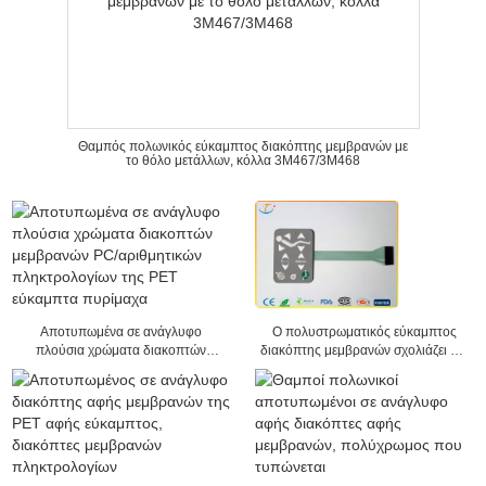
Θαμπός πολωνικός εύκαμπτος διακόπτης μεμβρανών με
το θόλο μετάλλων, κόλλα 3M467/3M468
Αποτυπωμένα σε ανάγλυφο
Ο πολυστρωματικός εύκαμπτος
πλούσια χρώματα διακοπτών
διακόπτης μεμβρανών σχολιάζει για
μεμβρανών PC/αριθμητικών
την ιατρική μηχανή, 25mA - 100mA
πληκτρολογίων της PET εύκαμπτα
πυρίμαχα