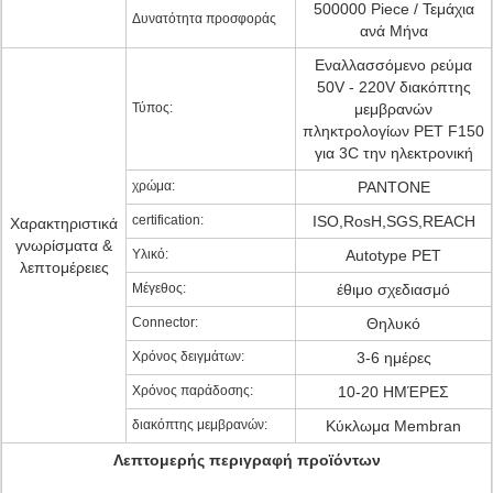
500000 Piece / Τεμάχια
Δυνατότητα προσφοράς
ανά Μήνα
Εναλλασσόμενο ρεύμα
50V - 220V διακόπτης
Τύπος:
μεμβρανών
πληκτρολογίων PET F150
για 3C την ηλεκτρονική
χρώμα:
PANTONE
certification:
ISO,RosH,SGS,REACH
Χαρακτηριστικά
γνωρίσματα &
Υλικό:
Autotype PET
λεπτομέρειες
Μέγεθος:
έθιμο σχεδιασμό
Connector:
Θηλυκό
Χρόνος δειγμάτων:
3-6 ημέρες
Χρόνος παράδοσης:
10-20 ΗΜΈΡΕΣ
διακόπτης μεμβρανών:
Κύκλωμα Membran
Λεπτομερής περιγραφή προϊόντων