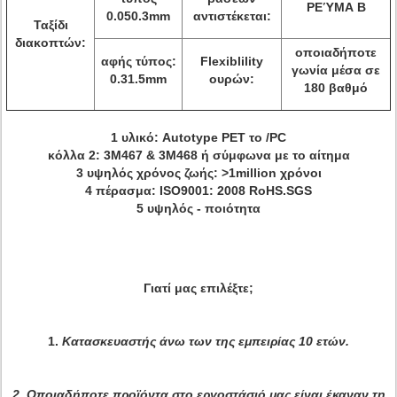
ΡΕΎΜΑ Β
0.050.3mm
αντιστέκεται:
Ταξίδι
διακοπτών:
οποιαδήποτε
αφής τύπος:
Flexiblility
γωνία μέσα σε
0.31.5mm
ουρών:
180 βαθμό
1 υλικό: Autotype PET το /PC
κόλλα 2: 3M467 & 3M468 ή σύμφωνα με το αίτημα
3 υψηλός χρόνος ζωής: >1million χρόνοι
4 πέρασμα: ISO9001: 2008 RoHS.SGS
5 υψηλός - ποιότητα
Γιατί μας επιλέξτε;
1.
Κατασκευαστής άνω των της εμπειρίας 10 ετών.
2.
Οποιαδήποτε προϊόντα στο εργοστάσιό μας είναι έκαναν τη