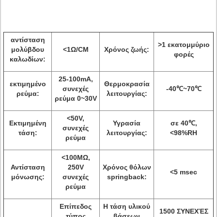
αντίσταση
>
1 εκατομμύριο
μολύβδου
<1Ω/CM
Χρόνος ζωής:
φορές
καλωδίων:
25-100mA,
εκτιμημένο
Θερμοκρασία
συνεχές
-40℃~70℃
ρεύμα:
λειτουργίας:
ρεύμα 0~30V
<50V,
Εκτιμημένη
Υγρασία
σε 40℃,
συνεχές
τάση:
λειτουργίας:
<98%RH
ρεύμα
<100MΩ,
Αντίσταση
250V
Χρόνος θόλων
<5 msec
μόνωσης:
συνεχές
springback:
ρεύμα
Επίπεδος
Η τάση υλικού
1500 ΣΥΝΕΧΈΣ
τύπος
βάσεων