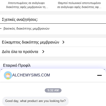
Αποτυπωμένος σε ανάγλυφο
Θαμποί πολωνικοί αποτυπωμένοι
διακόπτης αφής μεμβρανών της
σε ανάγλυφο αφής διακόπτες αφής
PET αφής εύκαμπτος, διακόπτες
μεμβρανών, πολύχρωμος που
μεμβρανών πληκτρολογίων
τυπώνεται
Σχετικές αναζητήσεις:
βασικός διακόπτης μεμβρανών
Εύκαμπτος διακόπτης μεμβρανών
Δείτε όλα τα προϊόντα
Εταιρικό Προφίλ
Shenzhen City Breaker Co., Ltd.
ALCHEMYSIMS.COM
Verified προμηθευτές
Trust Seal
Verified Suplier
5:32 AM
Good day, what product are you looking for?