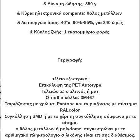
& Δύναμη ώθησης: 350 γ
& Κύρια ηλεκτρονικά compents: θόλος μετάλλων
& Λειτουργών όρος: 40°c, 90%~95%, για 240 ώρες
& Κύκλος ζωής: 1 εκατομμύριο φορές
Περιγραφή:
τέλειο εξωτερικό.
Επικάλυψη της PET Autotype.
Τελειώστε: στιλπνός ή ματ.
Οπίσθια κόλλα: 3M467.
Ταιριάζοντας με χρώμα: Pantone και ταιριάζοντας με σύστημα
RALcolor.
Συγκόλληση SMD ή με το χέρι τη συγκόλληση σύμφωνα με το
αίτημα.
ο θόλος μετάλλων ή polydome, συγκεντρώνει με το
αριθμητικό πληκτρολόγιο σιλικόνης είναι επίσης διαθέσιμος.