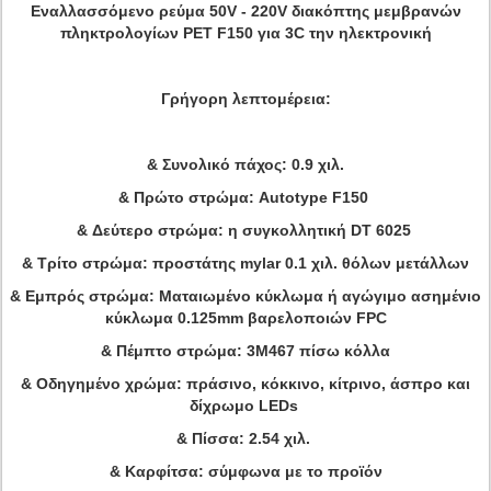
Εναλλασσόμενο ρεύμα 50V - 220V διακόπτης μεμβρανών
πληκτρολογίων PET F150 για 3C την ηλεκτρονική
Γρήγορη λεπτομέρεια:
& Συνολικό πάχος: 0.9 χιλ.
& Πρώτο στρώμα: Autotype F150
& Δεύτερο στρώμα: η συγκολλητική DT 6025
& Τρίτο στρώμα: προστάτης mylar 0.1 χιλ. θόλων μετάλλων
& Εμπρός στρώμα: Ματαιωμένο κύκλωμα ή αγώγιμο ασημένιο
κύκλωμα 0.125mm βαρελοποιών FPC
& Πέμπτο στρώμα: 3M467 πίσω κόλλα
& Οδηγημένο χρώμα: πράσινο, κόκκινο, κίτρινο, άσπρο και
δίχρωμο LEDs
& Πίσσα: 2.54 χιλ.
& Καρφίτσα: σύμφωνα με το προϊόν