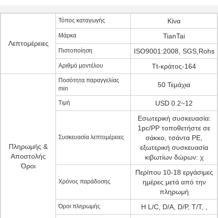
Τόπος καταγωγής
Κίνα
Μάρκα
TianTai
Λεπτομέρειες
Πιστοποίηση
ISO9001:2008, SGS,Rohs
Αριθμό μοντέλου
Tt-κράτος-164
Ποσότητα παραγγελίας
50 Τεμάχια
min
Τιμή
USD 0.2~12
Εσωτερική συσκευασία:
1pc/PP τοποθετήστε σε
Συσκευασία λεπτομέρειες
σάκκο, τσάντα PE,
Πληρωμής &
εξωτερική συσκευασία
Αποστολής
κιβωτίων δώρων: χ
Όροι
Περίπου 10-18 εργάσιμες
Χρόνος παράδοσης
ημέρες μετά από την
πληρωμή
Όροι πληρωμής
Η L/C, D/A, D/P, T/T, ,