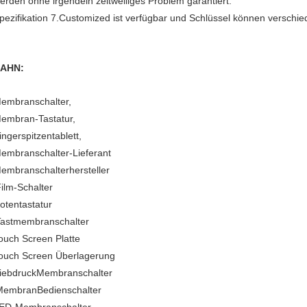
erden ohne irgendein zeitweiliges Problem garantiert.
pezifikation 7.Customized ist verfügbar und Schlüssel können versc
AHN:
embranschalter,
embran-Tastatur,
ingerspitzentablett,
embranschalter-Lieferant
embranschalterhersteller
ilm-Schalter
otentastatur
Tastmembranschalter
ouch Screen Platte
ouch Screen Überlagerung
iebdruckMembranschalter
MembranBedienschalter