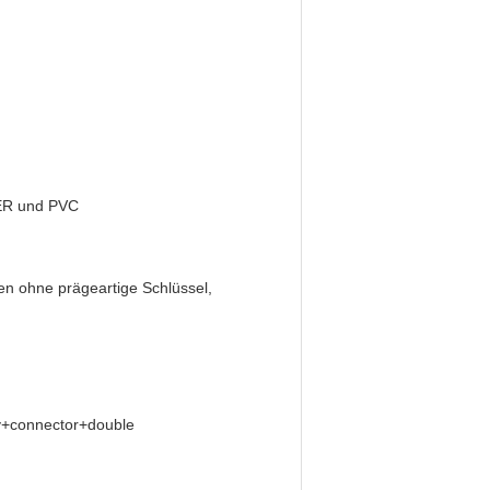
IER und PVC
en ohne prägeartige Schlüssel,
y+connector+double