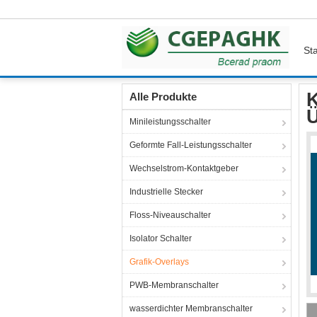
Sta
Startseite
Produkte
Grafik-Overlays
Kunde
K
Alle Produkte
Ü
Minileistungsschalter
Geformte Fall-Leistungsschalter
Wechselstrom-Kontaktgeber
Industrielle Stecker
Floss-Niveauschalter
Isolator Schalter
Grafik-Overlays
PWB-Membranschalter
wasserdichter Membranschalter