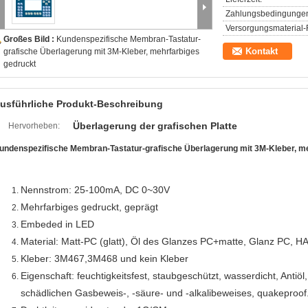
Zahlungsbedingunge
Versorgungsmaterial-F
Großes Bild :
Kundenspezifische Membran-Tastatur-
Kontakt
grafische Überlagerung mit 3M-Kleber, mehrfarbiges
gedruckt
usführliche Produkt-Beschreibung
Überlagerung der grafischen Platte
Hervorheben:
undenspezifische Membran-Tastatur-grafische Überlagerung mit 3M-Kleber, m
Nennstrom: 25-100mA, DC 0~30V
Mehrfarbiges gedruckt, geprägt
Embeded in LED
Material: Matt-PC (glatt), Öl des Glanzes PC+matte, Glanz PC,
Kleber: 3M467,3M468 und kein Kleber
Eigenschaft: feuchtigkeitsfest, staubgeschützt, wasserdicht, Antiö
schädlichen Gasbeweis-, -säure- und -alkalibeweises, quakeproof