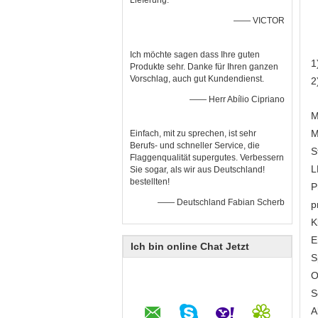
Lieferung.
—— VICTOR
Ich möchte sagen dass Ihre guten
1
Produkte sehr. Danke für Ihren ganzen
Vorschlag, auch gut Kundendienst.
2
—— Herr Abílio Cipriano
M
M
Einfach, mit zu sprechen, ist sehr
Berufs- und schneller Service, die
S
Flaggenqualität supergutes. Verbessern
L
Sie sogar, als wir aus Deutschland!
bestellten!
P
—— Deutschland Fabian Scherb
p
K
E
Ich bin online Chat Jetzt
S
O
S
A