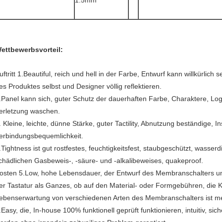
1.5mm
ettbewerbsvorteil:
uftritt 1.Beautiful, reich und hell in der Farbe, Entwurf kann willkürlich
es Produktes selbst und Designer völlig reflektieren.
.Panel kann sich, guter Schutz der dauerhaften Farbe, Charaktere, Lo
erletzung waschen.
. Kleine, leichte, dünne Stärke, guter Tactility, Abnutzung beständige, In
erbindungsbequemlichkeit.
.Tightness ist gut rostfestes, feuchtigkeitsfest, staubgeschützt, wasser
chädlichen Gasbeweis-, -säure- und -alkalibeweises, quakeproof.
osten 5.Low, hohe Lebensdauer, der Entwurf des Membranschalters u
er Tastatur als Ganzes, ob auf den Material- oder Formgebühren, die K
ebenserwartung von verschiedenen Arten des Membranschalters ist meh
.Easy, die, In-house 100% funktionell geprüft funktionieren, intuitiv, s