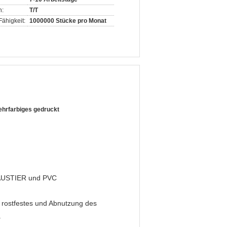
n:
T/T
ähigkeit:
1000000 Stücke pro Monat
ehrfarbiges gedruckt
 HAUSTIER und PVC
l, rostfestes und Abnutzung des
.