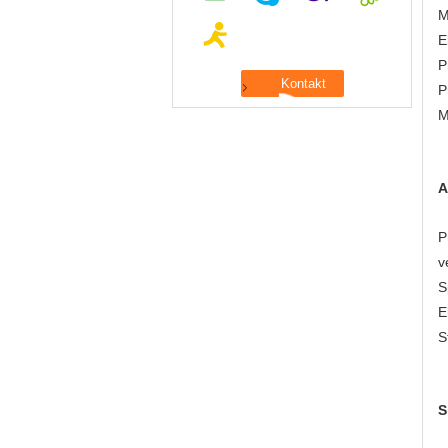
M
E
P
P
M
A
P
v
S
E
S
S