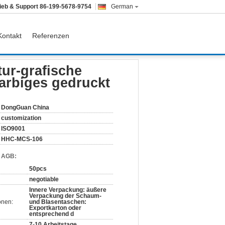
rieb & Support
86-199-5678-9754
German
Kontakt
Referenzen
ges gedruckt
ur-grafische
arbiges gedruckt
DongGuan China
customization
ISO9001
HHC-MCS-106
d AGB:
50pcs
negotiable
Innere Verpackung: äußere
Verpackung der Schaum-
onen:
und Blasentaschen:
Exportkarton oder
entsprechend d
7-10 Arbeitstage