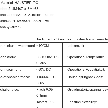
 Material: HAUSTIER /PC
leber 2: 3M467 u. 3M468
ohe Lebenszeit 3: >1millions-Zeiten
urchlauf 4: ISO9001: 2008RoHS.
ohe Qualität 5
Technische Spezifikation des Membranscha
rahtleitungswiderstand:
<1Ω/CM
Lebenszeit:
ennstrom:
25-100mA, DC
Operations-Temperatur:
0~30V
ennspannung:
<50V, DC
Operations-Feuchtigkeit:
solationswiderstand:
<100MΩ, DC
Haube springback Zeit:
250V
chalterreise:
Flach-0.05-
Grundmaterialspannungsw
0.3mm
Tastart: 0.3-
Endstück flexiblility: