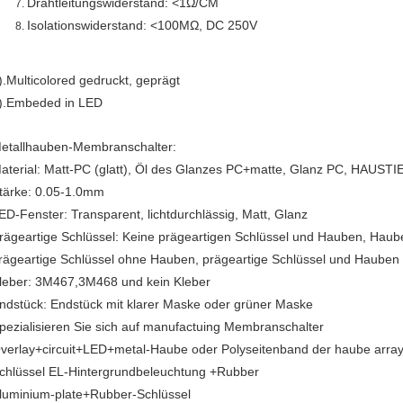
Drahtleitungswiderstand: <1Ω/CM
Isolationswiderstand: <100MΩ, DC 250V
).Multicolored gedruckt, geprägt
).Embeded in LED
etallhauben-Membranschalter:
aterial: Matt-PC (glatt), Öl des Glanzes PC+matte, Glanz PC, HAUST
tärke: 0.05-1.0mm
ED-Fenster: Transparent, lichtdurchlässig, Matt, Glanz
rägeartige Schlüssel: Keine prägeartigen Schlüssel und Hauben, Haub
rägeartige Schlüssel ohne Hauben, prägeartige Schlüssel und Hauben
leber: 3M467,3M468 und kein Kleber
ndstück: Endstück mit klarer Maske oder grüner Maske
pezialisieren Sie sich auf manufactuing Membranschalter
verlay+circuit+LED+metal-Haube oder Polyseitenband der haube arra
chlüssel EL-Hintergrundbeleuchtung +Rubber
luminium-plate+Rubber-Schlüssel