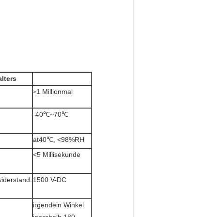
lters
1 Millionmal
>
-40℃~70℃
at40℃, <98%RH
<5 Millisekunde
iderstand:
1500 V-DC
irgendein Winkel