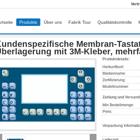
Vert
rtseite
Produkte
Über uns
Fabrik Tour
Qualitätskontrolle
nspezifische Membran-Tastatur-grafische Überlagerung mit 3M-Kleber, mehrfarbi
undenspezifische Membran-Tastat
berlagerung mit 3M-Kleber, mehrf
Produktdetails:
Herkunftsort:
Markenname:
Zertifizierung:
Modellnummer:
Zahlung und Versan
Min Bestellmenge:
Preis:
Verpackung Informati
Lieferzeit: