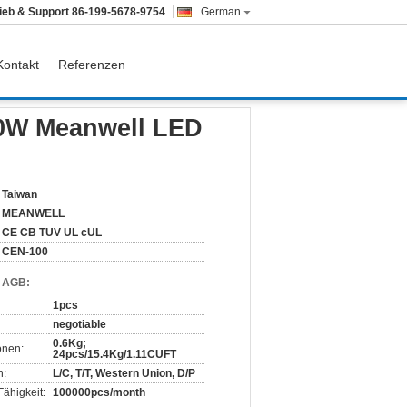
rieb & Support
86-199-5678-9754
German
Kontakt
Referenzen
00W Meanwell LED
Taiwan
MEANWELL
CE CB TUV UL cUL
CEN-100
d AGB:
1pcs
negotiable
0.6Kg;
onen:
24pcs/15.4Kg/1.11CUFT
n:
L/C, T/T, Western Union, D/P
ähigkeit:
100000pcs/month