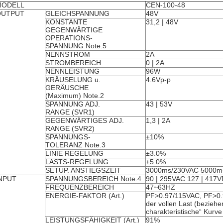
MODELL
CEN-100-48
OUTPUT
GLEICHSPANNUNG
48V
KONSTANTE
31,2 | 48V
GEGENWÄRTIGE
OPERATIONS-
SPANNUNG Note.5
NENNSTROM
2A
STROMBEREICH
0 | 2A
NENNLEISTUNG
96W
KRÄUSELUNG u.
4.6Vp-p
GERÄUSCHE
(Maximum) Note.2
SPANNUNG ADJ.
43 | 53V
RANGE (SVR1)
GEGENWÄRTIGES ADJ.
1,3 | 2A
RANGE (SVR2)
SPANNUNGS-
±10%
TOLERANZ Note.3
LINIE REGELUNG
±3.0%
LASTS-REGELUNG
±5.0%
SETUP. ANSTIEGSZEIT
3000ms/230VAC 5000ms/
NPUT
SPANNUNGSBEREICH Note.4
90 | 295VAC 127 | 417
FREQUENZBEREICH
47~63HZ
ENERGIE-FAKTOR (Art.)
PF>0.97/115VAC, PF>0.
der vollen Last (beziehen
charakteristische“ Kurve
LEISTUNGSFÄHIGKEIT (Art.)
91%