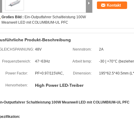
Kontakt
Großes Bild :
Ein-Outputfahrer Schaltleistung 100W
Meanwell LED mit COLUMBIUM-UL PFC
usführliche Produkt-Beschreibung
GLEICHSPANNUNG:
48V
Nennstrom:
2A
Frequenzbereich:
47~63Hz
Arbeit temp:
-30 | +70°C (beziehen
Power Factor:
PF>0.97/115VAC,
Dimension:
195*62.5*40.5mm (L
High Power LED-Treiber
Hervorheben:
in-Outputfahrer Schaltleistung 100W Meanwell LED mit COLUMBIUM-UL PFC
pezifikation: