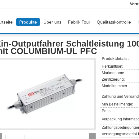
Vert
rtseite
Produkte
Über uns
Fabrik Tour
Qualitätskontrolle
Outputfahrer Schaltleistung 100W Meanwell LED mit COLUMBIUM-UL PFC
in-Outputfahrer Schaltleistung 1
mit COLUMBIUM-UL PFC
Produktdetails:
Herkunftsort:
Markenname:
Zertifizierung:
Modellnummer:
Zahlung und Versan
Min Bestellmenge:
Preis:
Verpackung Informati
Zahlungsbedingunge
Versorgungsmaterial-F