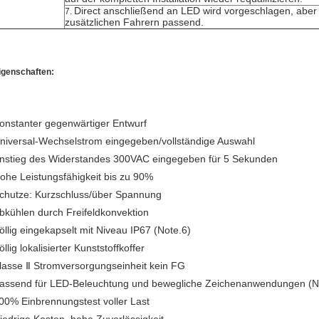
Direct anschließend an LED wird vorgeschlagen, aber 
7.
zusätzlichen Fahrern passend.
igenschaften:
onstanter gegenwärtiger Entwurf
niversal-Wechselstrom eingegeben/vollständige Auswahl
nstieg des Widerstandes 300VAC eingegeben für 5 Sekunden
ohe Leistungsfähigkeit bis zu 90%
chutze: Kurzschluss/über Spannung
bkühlen durch Freifeldkonvektion
öllig eingekapselt mit Niveau IP67 (Note.6)
öllig lokalisierter Kunststoffkoffer
lasse Ⅱ Stromversorgungseinheit kein FG
assend für LED-Beleuchtung und bewegliche Zeichenanwendungen (N
00% Einbrennungstest voller Last