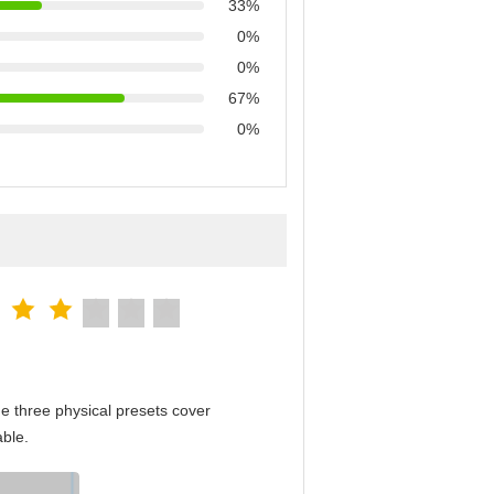
33%
0%
0%
67%
0%
e three physical presets cover
able.