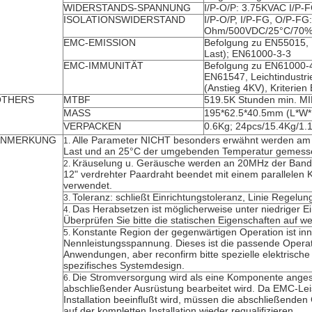
WIDERSTANDS-SPANNUNG
I/P-O/P: 3.75KVAC I/P
ISOLATIONSWIDERSTAND
I/P-O/P, I/P-FG, O/P-FG
Ohm/500VDC/25°C/70% re
EMC-EMISSION
Befolgung zu EN55015,
Last); EN61000-3-3
EMC-IMMUNITÄT
Befolgung zu EN61000-4
EN61547, Leichtindustri
(Anstieg 4KV), Kriterien 
QTHERS
MTBF
519.5K Stunden min. M
MASS
195*62.5*40.5mm (L*W*
VERPACKEN
0.6Kg; 24pcs/15.4Kg/1
ANMERKUNG
Alle Parameter NICHT besonders erwähnt werden am 
1.
Last und an 25°C der umgebenden Temperatur gemess
Kräuselung u. Geräusche werden an 20MHz der Band
2.
12" verdrehter Paardraht beendet mit einem parallelen 
verwendet.
Toleranz: schließt Einrichtungstoleranz, Linie Regelun
3.
Das Herabsetzen ist möglicherweise unter niedriger E
4.
Überprüfen Sie bitte die statischen Eigenschaften auf we
Konstante Region der gegenwärtigen Operation ist i
5.
Nennleistungsspannung. Dieses ist die passende Opera
Anwendungen, aber reconfirm bitte spezielle elektrisch
spezifisches Systemdesign.
Die Stromversorgung wird als eine Komponente anges
6.
abschließender Ausrüstung bearbeitet wird. Da EMC-Lei
Installation beeinflußt wird, müssen die abschließenden
auf der kompletten Installation wieder requalifizieren.