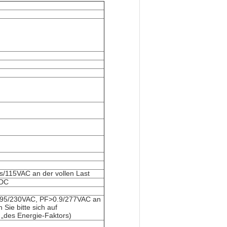
115VAC an der vollen Last
VDC
95/230VAC, PF>0.9/277VAC an
 Sie bitte sich auf
 „des Energie-Faktors)