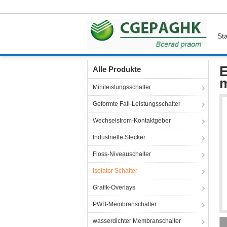
Sta
Startseite
Produkte
Isolator Schalter
Ein-
E
Alle Produkte
Minileistungsschalter
Geformte Fall-Leistungsschalter
Wechselstrom-Kontaktgeber
Industrielle Stecker
Floss-Niveauschalter
Isolator Schalter
Grafik-Overlays
PWB-Membranschalter
wasserdichter Membranschalter