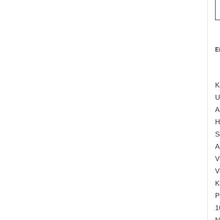
E
K
U
A
H
S
A
V
V
K
P
1