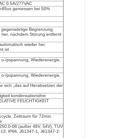
VAC 0.5A/277VAC
=85us gemessen bei 50%
e gegenwärtige Begrenzung,
r her, nachdem Störung entfernt
 automatisch wieder her,
t ist
e o-/pspannung, Wiederenergie,
e o-/pspannung, Wiederenergie,
ie sich „das auf Herabsetzen der
igkeit kondensationsfrei
 RELATIVE FEUCHTIGKEIT
1cycle, Zeitraum für 72min.
e
250.0-08 (außer 48V, 54V), TUV
3, IP66, J61347-1, J61347-2-