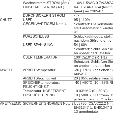
Wechselstrom-STROM (Art.)
1.4A/115VAC 0.7A/230
EINSCHALTSTROM (Art.)
KALTSTART 45A (twidth
Ipeak) an 230VAC
DURCHSICKERN-STROM
<0>
SCHUTZ
ÜBER
95 | 110%
GEGENWÄRTIGEM Note.4
Schutzart: Die konstant
stellt automatisch wiede
ist
KURZSCHLUSS
Schluckaufmodus, stellt
nachdem Störung entfern
ÜBER SPANNUNG
54 | 60V
Schutzart: Schließen Si
an wieder herzustellen
ÜBER TEMPERATUR
100°C±10°C (RTH1)
Schutzart: Schließen Si
an wieder herzustellen
UMWELT
ARBEITStemperatur.
-30 | +70°C (beziehen S
Kurve“)
ARBEITSfeuchtigkeit
20 | 95% relative Feucht
SPEICHERtemperatur.,
-40 | +80°C, 10 | 95%
FEUCHTIGKEIT
Temperatur. KOEFFIZIENT
±0.03%/°C (0 | 50°C)
ERSCHÜTTERUNG
10 | 500Hz, 5G 12min. /
jedes entlang X, Y, z-Äxt
SAFETY&EMC
SICHERHEITSNORMEN Note.7
UL8750, CSA C22.2 Nr. 
EN61347-1, EN61347-2-1
13 genehmigte