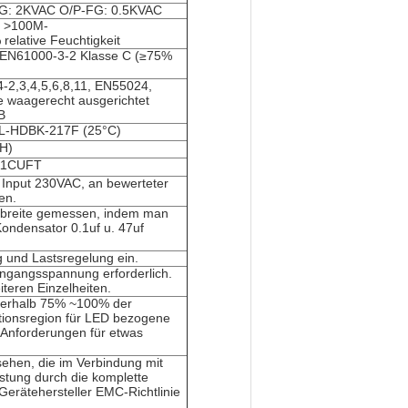
-FG: 2KVAC O/P-FG: 0.5KVAC
: >100M-
lative Feuchtigkeit
 EN61000-3-2 Klasse C (≥75%
-2,3,4,5,6,8,11, EN55024,
e waagerecht ausgerichtet
B
IL-HDBK-217F (25°C)
H)
.11CUFT
Input 230VAC, an bewerteter
en.
breite gemessen, indem man
Kondensator 0.1uf u. 47uf
g und Lastsregelung ein.
ingangsspannung erforderlich.
iteren Einzelheiten.
nnerhalb 75% ~100% der
tionsregion für LED bezogene
e Anforderungen für etwas
ehen, die im Verbindung mit
stung durch die komplette
 Gerätehersteller EMC-Richtlinie