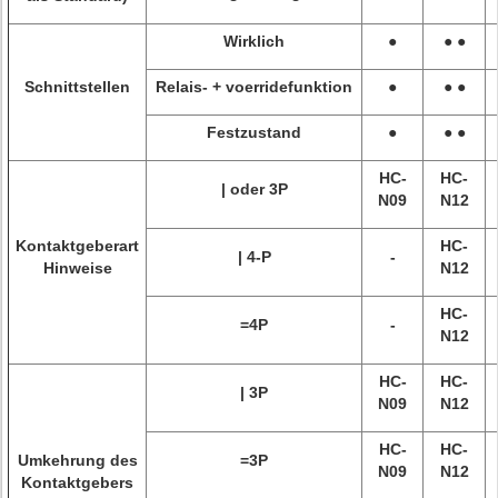
Wirklich
●
● ●
Schnittstellen
Relais- + voerridefunktion
●
● ●
Festzustand
●
● ●
HC-
HC-
| oder 3P
N09
N12
Kontaktgeberart
HC-
| 4-P
-
Hinweise
N12
HC-
=4P
-
N12
HC-
HC-
| 3P
N09
N12
HC-
HC-
Umkehrung des
=3P
N09
N12
Kontaktgebers