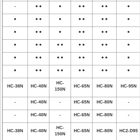
-
● ●
●
● ●
● ●
●
●
● ●
●
● ●
● ●
●
●
● ●
●
● ●
● ●
●
●
● ●
● ●
● ●
● ●
●
●
● ●
● ●
● ●
● ●
●
●
● ●
● ●
● ●
● ●
●
HC-
HC-38N
HC-40N
HC-65N
HC-80N
HC-95N
150N
-
HC-40N
-
HC-65N
HC-80N
-
-
HC-40N
-
HC-65N
HC-80N
-
HC-
HC-38N
HC-40N
HC-65N
HC-80N
HC2-D95
150N