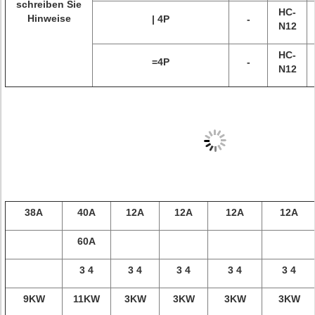
schreiben Sie
HC-
Hinweise
| 4P
-
N12
HC-
=4P
-
N12
38A
40A
12A
12A
12A
12A
60A
3 4
3 4
3 4
3 4
3 4
9KW
11KW
3KW
3KW
3KW
3KW