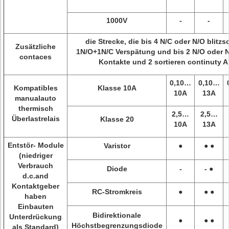
1000V
-
-
die Strecke, die bis 4 N/C oder N/O blitzsc
Zusätzliche
1N/O+1N/C Verspätung und bis 2 N/O oder N/
contaces
Kontakte und 2 sortieren continuty 
0,10…
0,10…
Kompatibles
Klasse 10A
10A
13A
manualauto
thermisch
2,5…
2,5…
Überlastrelais
Klasse 20
10A
13A
Entstör- Module
Varistor
●
● ●
(niedriger
Verbrauch
Diode
-
- ●
d.c.and
Kontaktgeber
RC-Stromkreis
●
● ●
haben
Einbauten
Bidirektionale
Unterdrückung
●
● ●
Höchstbegrenzungsdiode
als Standard)