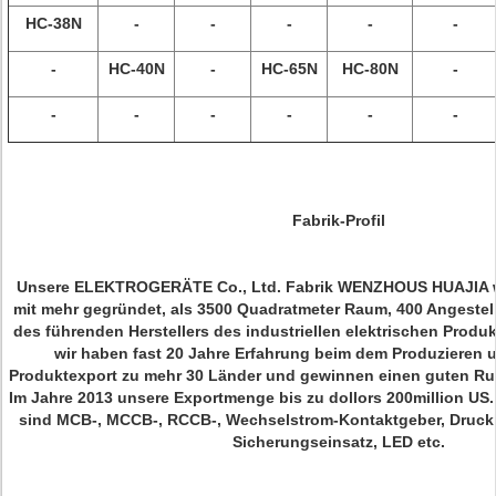
HC-38N
-
-
-
-
-
-
HC-40N
-
HC-65N
HC-80N
-
-
-
-
-
-
-
Fabrik-Profil
Unsere ELEKTROGERÄTE Co., Ltd. Fabrik WENZHOUS HUAJIA w
mit mehr gegründet, als 3500 Quadratmeter Raum, 400 Angestellt
des führenden Herstellers des industriellen elektrischen Produk
wir haben fast 20 Jahre Erfahrung beim dem Produzieren 
Produktexport zu mehr 30 Länder und gewinnen einen guten Ru
Im Jahre 2013 unsere Exportmenge bis zu dollors 200million US
sind MCB-, MCCB-, RCCB-, Wechselstrom-Kontaktgeber, Druck
Sicherungseinsatz, LED etc.