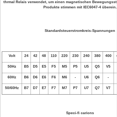
thrmal Relais verwendet, um einen magnetischen Bewegungsstar
Produkte stimmen mit IEC6047-4 überein.
Standardsteuerstromkreis-Spannungen
Volt
24
42
48
110
220
230
240
380
400
50Hz
B5
D5
E5
F5
M5
P5
U5
Q5
V5
60Hz
B6
D6
E6
F6
M6
-
U6
Q6
-
50/60Hz
B7
D7
E7
F7
M7
P7
U7
Q7
V7
Speci-ﬁ carions