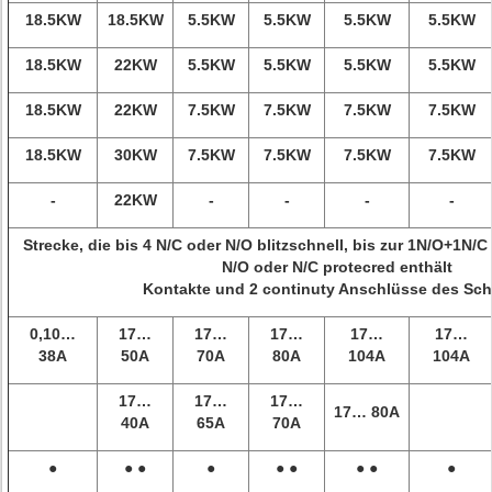
18.5KW
18.5KW
5.5KW
5.5KW
5.5KW
5.5KW
18.5KW
22KW
5.5KW
5.5KW
5.5KW
5.5KW
18.5KW
22KW
7.5KW
7.5KW
7.5KW
7.5KW
18.5KW
30KW
7.5KW
7.5KW
7.5KW
7.5KW
-
22KW
-
-
-
-
Strecke, die bis 4 N/C oder N/O blitzschnell, bis zur 1N/O+1N/
N/O oder N/C protecred enthält
Kontakte und 2 continuty Anschlüsse des Sch
0,10…
17…
17…
17…
17…
17…
38A
50A
70A
80A
104A
104A
17…
17…
17…
17… 80A
40A
65A
70A
●
● ●
●
● ●
● ●
●