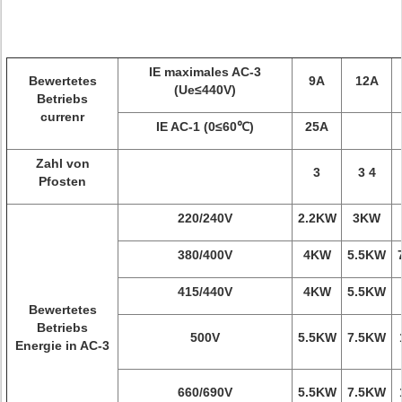
IE maximales AC-3
Bewertetes
9A
12A
(Ue≤440V)
Betriebs
currenr
IE AC-1 (0≤60℃)
25A
Zahl von
3
3 4
Pfosten
220/240V
2.2KW
3KW
380/400V
4KW
5.5KW
415/440V
4KW
5.5KW
Bewertetes
Betriebs
500V
5.5KW
7.5KW
Energie in AC-3
660/690V
5.5KW
7.5KW