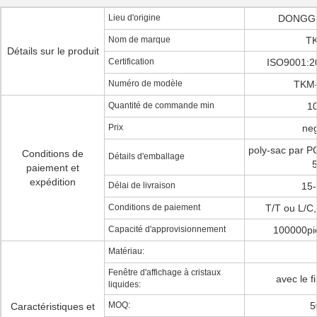
Lieu d'origine
DONGGU
Nom de marque
T
Détails sur le produit
Certification
ISO9001:2
Numéro de modèle
TKM-
Quantité de commande min
1
Prix
neg
poly-sac par P
Conditions de
Détails d'emballage
paiement et
expédition
Délai de livraison
15
Conditions de paiement
T/T ou L/C
Capacité d'approvisionnement
100000pi
Matériau:
Fenêtre d'affichage à cristaux
avec le f
liquides:
MOQ:
5
Caractéristiques et