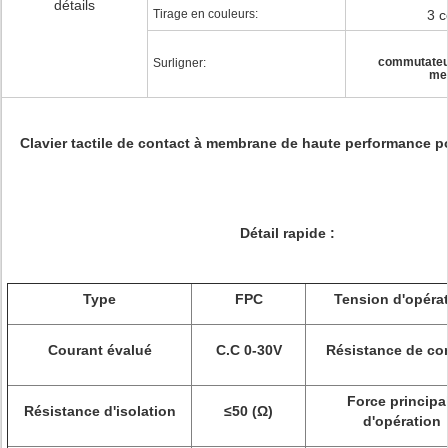
détails
Tirage en couleurs:
3 c
commutateur
Surligner:
me
Clavier tactile de contact à membrane de haute performance p
Détail rapide :
Type
FPC
Tension d'opéra
Courant évalué
C.C 0-30V
Résistance de co
Force principa
Résistance d'isolation
≤50 (Ω)
d'opération