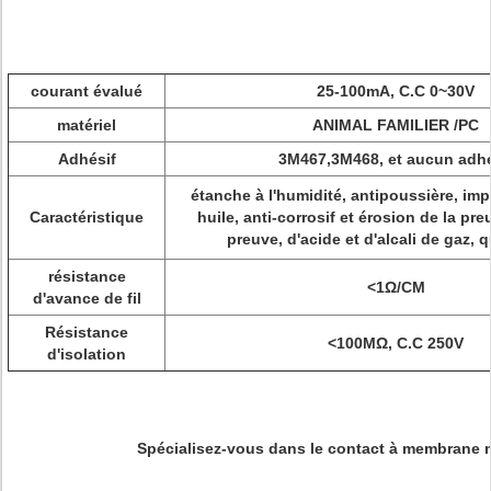
courant évalué
25-100mA, C.C 0~30V
matériel
ANIMAL FAMILIER /PC
Adhésif
3M467,3M468, et aucun adhé
étanche à l'humidité, antipoussière, imp
Caractéristique
huile, anti-corrosif et érosion de la pr
preuve, d'acide et d'alcali de gaz,
résistance
<1Ω/CM
d'avance de fil
Résistance
<100MΩ, C.C 250V
d'isolation
Spécialisez-vous dans le contact à membrane