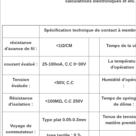
calculatrices électroniques et etc.
Spécification technique de contact à memb
résistance
<1Ω/CM
Temps de la vi
d'avance de fil :
La températu
courant évalué :
25-100mA, C.C 0~30V
d'opération 
Tension
Humidité d'opér
<50V, C.C
évaluée :
:
Résistance
Temps de sprin
<100MΩ, C.C 250V
d'isolation :
de dôme :
Tenue de tensi
Type plat 0.05-0.3mm
matière premiè
Voyage de
commutateur :
type tactile : 0.3-