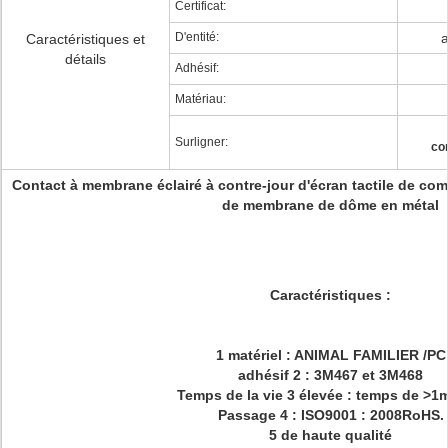
Certificat:
D'entité:
a
Caractéristiques et
détails
Adhésif:
Matériau:
Surligner:
co
Contact à membrane éclairé à contre-jour d'écran tactile de c
de membrane de dôme en métal
Caractéristiques :
1 matériel : ANIMAL FAMILIER /PC
adhésif 2 : 3M467 et 3M468
Temps de la vie 3 élevée : temps de >1m
Passage 4 : ISO9001 : 2008RoHS.
5 de haute qualité