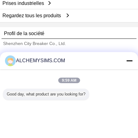
Prises industrielles
Regardez tous les produits
Profil de la société
Shenzhen City Breaker Co., Ltd.
Fournisseurs vérifié
ALCHEMYSIMS.COM
Trust Seal
Verified Suplier
9:59 AM
Accueil
Good day, what product are you looking for?
Tous les produits
Au sujet de nous
Contactez-nous
Demande de soumission