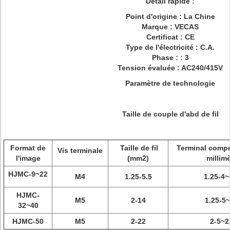
Détail rapide :
Point d'origine : La Chine
Marque : VECAS
Certificat : CE
Type de l'électricité : C.A.
Phase : : 3
Tension évaluée : AC240/415V
Paramètre de technologie
Taille de couple d'abd de fil
Format de
Taille de fil
Terminal compri
Vis terminale
l'image
(mm2)
millimè
HJMC-9~22
M4
1.25-5.5
1.25-4~
HJMC-
M5
2-14
1.25-5
32~40
HJMC-50
M5
2-22
2-5~2