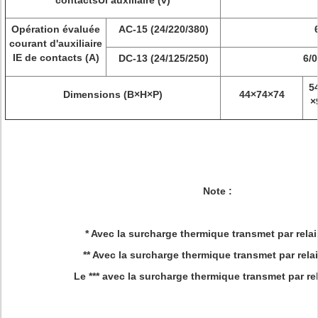
contactsUi auxiliaire (v)
Opération évaluée
AC-15 (24/220/380)
courant d'auxiliaire
IE de contacts (A)
DC-13 (24/125/250)
6/0
5
Dimensions (B×H×P)
44×74×74
×
Note :
* Avec la surcharge thermique transmet par relai
** Avec la surcharge thermique transmet par rela
Le *** avec la surcharge thermique transmet par re