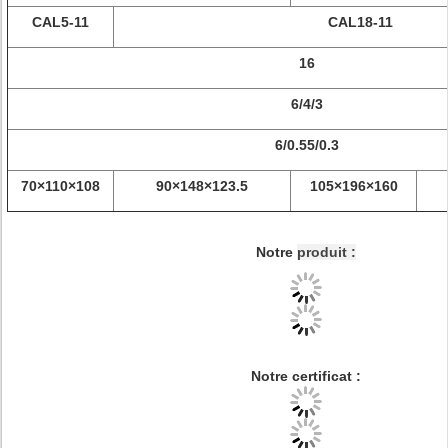
CAL5-11
CAL18-11
16
6/4/3
6/0.55/0.3
70×110×108
90×148×123.5
105×196×160
Notre
produit :
Notre certificat :