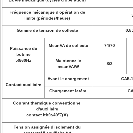
La vie mécanique (cycles d'opération)
Fréquence mécanique d'opération de
limite (périodes/heure)
Gamme de tension de collecte
0.8
MeanVA de collecte
74/70
Puissance de
bobine
50/60Hz
Maintenez le
8/2
meanVA/W
Avant le chargement
CA5-1
Contact auxiliaire
Chargement latéral
CA
Courant thermique conventionnel
d'auxiliaire
contact Ithθ≤40℃(A)
Tension assignée d'isolement du