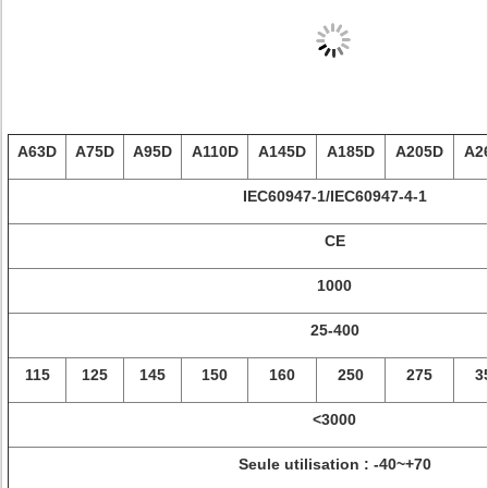
A63D
A75D
A95D
A110D
A145D
A185D
A205D
A2
IEC60947-1/IEC60947-4-1
CE
1000
25-400
115
125
145
150
160
250
275
3
<3000
Seule utilisation : -40~+70