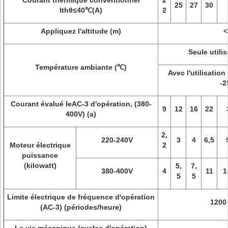
Courant thermique conventionnel
2
25
27
30
Ithθ≤40℃(A)
2
Appliquez l'altitude (m)
<
Seule utili
Température ambiante (℃)
Avec l'utilisation
-2
Courant évalué IeAC-3 d'opération, (380-
9
12
16
22
400V) (a)
2,
220-240V
3
4
6,5
Moteur électrique
2
puissance
(kilowatt)
5,
7,
380-400V
4
11
1
5
5
Limite électrique de fréquence d'opération
1200
(AC-3) (périodes/heure)