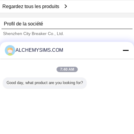
Regardez tous les produits
Profil de la société
Shenzhen City Breaker Co., Ltd.
Fournisseurs vérifié
ALCHEMYSIMS.COM
Trust Seal
Verified Suplier
7:40 AM
Accueil
Good day, what product are you looking for?
Tous les produits
Au sujet de nous
Contactez-nous
Demande de soumission