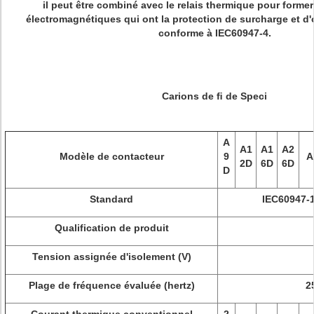
il peut être combiné avec le relais thermique pour forme
électromagnétiques qui ont la protection de surcharge et d'o
conforme à IEC60947-4.
Carions de ﬁ de Speci
A
A1
A1
A2
Modèle de contacteur
9
A
2D
6D
6D
D
Standard
IEC60947-1
Qualification de produit
Tension assignée d'isolement (V)
Plage de fréquence évaluée (hertz)
2