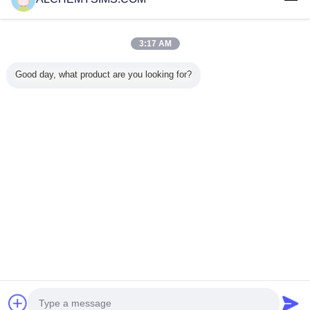
Trust Seal
Verified Suplier
3:17 AM
Thuis
Good day, what product are you looking for?
Alle producten
Ongeveer ons
Contacteer ons
Vraag een offerte aan
Veranderingstaal
Volledige Plaats
Copyright © 2014 - 2026 Shenzhen City Breaker Co., Ltd..
All rights reserved.
Developed by
ECER