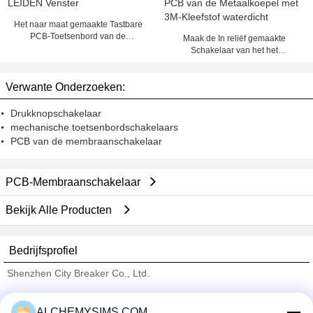
Het naar maat gemaakte Tastbare
PCB-Toetsenbord van de
Maak de In reliëf gemaakte
Membraanschakelaar met LEIDEN
Schakelaar van het het
Venster
Membraantoetsenbord van PCB
van de Metaalkoepel met 3M-
Verwante Onderzoeken:
Kleefstof waterdicht
Drukknopschakelaar
mechanische toetsenbordschakelaars
PCB van de membraanschakelaar
PCB-Membraanschakelaar
Bekijk Alle Producten
Bedrijfsprofiel
Shenzhen City Breaker Co., Ltd.
Verified Leveranciers
ALCHEMYSIMS.COM