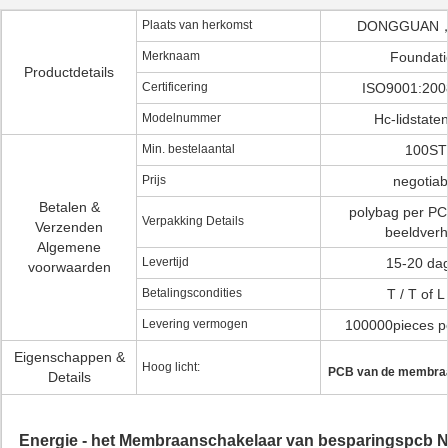
Plaats van herkomst
DONGGUAN，
Merknaam
Foundati
Productdetails
Certificering
ISO9001:20
Modelnummer
Hc-lidstate
Min. bestelaantal
100ST
Prijs
negotiab
Betalen &
polybag per PC
Verpakking Details
Verzenden
beeldverh
Algemene
Levertijd
15-20 da
voorwaarden
Betalingscondities
T / T of L
Levering vermogen
100000pieces 
Eigenschappen &
Hoog licht:
PCB van de membra
Details
Energie - het Membraanschakelaar van besparingspcb N