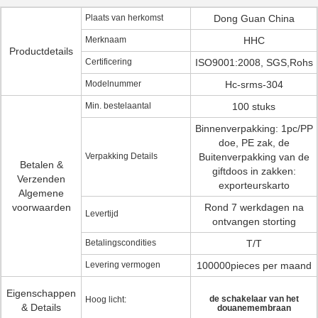
Plaats van herkomst
Dong Guan China
Merknaam
HHC
Productdetails
Certificering
ISO9001:2008, SGS,Rohs
Modelnummer
Hc-srms-304
Min. bestelaantal
100 stuks
Binnenverpakking: 1pc/PP
doe, PE zak, de
Verpakking Details
Buitenverpakking van de
Betalen &
giftdoos in zakken:
Verzenden
exporteurskarto
Algemene
voorwaarden
Rond 7 werkdagen na
Levertijd
ontvangen storting
Betalingscondities
T/T
Levering vermogen
100000pieces per maand
Eigenschappen
de schakelaar van het
Hoog licht:
& Details
douanemembraan