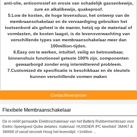
anti-olie, anticorrosief en erosie van schadelijk gassenbewijs,
zure en alkalibewijs, quakeproof.
5.Low de kosten, de hoge levensduur, het ontwerp van de
membraanschakelaar en de vervaardiging gebruiken het
toetsenbord als geheel is de manier, hetzij op de materiaal of
vormlasten, de kosten laagst, is de levensverwachting van
verschillende types van membraanschakelaar meer dan
100million-tijden.
6.Easy om te werken, intuïtief, veilig en betrouwbaar,
binnenshuis functioneel geteste 100% zijn, componenten
gewaarborgd zonder enig intermitterend probleem.
7.Customized de specificatie is beschikbaar en de sleutels
kunnen verschillende vormen maken
Contactleverancier
Flexibele Membraanschakelaar
De in reliëf gemaakte Elektroschakelaar van het Batterij Rubbermembraan voor
Eletric-Speelgoed Quike detailes: materiaal: HUISDIER /PC kleefstof: 3M467 &
3M468 of vanaf verzoek Hoog het levenstijd: >1million ...