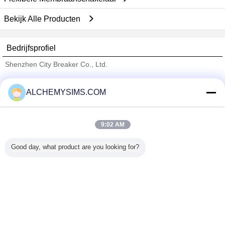
Bekijk Alle Producten
Bedrijfsprofiel
Shenzhen City Breaker Co., Ltd.
Verified Leveranciers
ALCHEMYSIMS.COM
Trust Seal
Verified Suplier
9:02 AM
Thuis
Good day, what product are you looking for?
Alle producten
Ongeveer ons
Contacteer ons
Vraag een offerte aan