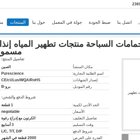
86-
اتصل بنا
ضبط الجودة
جولة في المعمل
حول بنا
المنتجات
من
ذار مسموع
مات السباحة منتجات تطهير المياه إنذا
مسموع
تفاصيل المنتج:
مكان المنشأ:
الصين
اسم العلامة التجارية:
Purescience
إصدار الشهادات:
CE/cULus/WQA/RoHS
رقم الموديل:
برو-B
شروط الدفع والشحن:
الحد الأدنى لكمية:
1 قطعة
الأسعار:
negotiable
تفاصيل التغليف:
الكرتون مع إدراج رغوة
وقت التسليم:
3 أسابيع
شروط الدفع:
L/C, T/T, D/P
القدرة على العرض:
2000 قطعة في الشهر