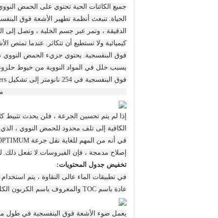
جميع الكائنات الحية تحتوي على الحمض النووي (حمض nucleic
الحياة.
تنبعث أنظمة تطهير الأشعة فوق البنفسج
الدقيقة ، وتمر عبر جسم الخلية ، وتصل إلى الح
فوق البنفسجية.
يحتوي جزيء الحمض النووي على
يسبب خلل في المواد النووية من خيوط حلزون
فوق البنفسجية في 254 نانومتر إلى تشكيل dimers على طول خيوط الحمض النووي.
(guanine -guanine) ، TT (thymine-thymine) مركبات مقابل التكوين الطبيعي لـ ATGC- إلخ.
إذا لم يتم تحسين الجرعة ، فلن يحدث تثبيط كا
الكافية إلى تلف محدود للحمض النووي ، الذي
في أنه من المهم للغاية نقل جرعة OPTIMUM للأشعة فوق البنفسجية لمنع الإصلاح.
إصلاح مدمجة ، فإن الفيروسات لا تفعل ذلك.
ل
تخفيض جدول المحتويات:
في تطبيقات الماء عالى النقاوة ، يتم استخدام 
عادة باسم TOC والمعروف باسم الكربون الكلي القابل للتأكسد.