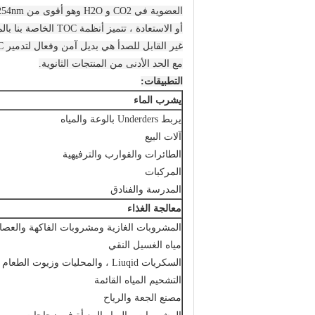
العضوية في CO2 و H2O وهو أقوى من 254nm المستخدمة في تطبيقات التطهير.
أو الاستعادة ، تتميز أنظمة TOC الخاصة بنا بالمرونة لخدمة التركيبات الداخلية والخارجية.
مع الحد الأدنى من المنتجات الثانوية.
التطبيقات:
يشرب الماء
يربط Underders بالوعة والمياه
آلات البيع
الطائرات والقوارب والترفيهية
المركبات
المدرسة والفنادق
معالجة الغذاء
المشروبات الغازية ومشروبات الفاكهة والعصا
مياه الغسيل النقي
السكريات Liuqid ، والمحليات وزيوت الطعام
التشحيم المياه القائمة
مصنع الجعة والرياح