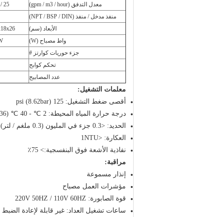
معدل التدفق (gpm / m3 / hour)
25 / 5.7
منفذ مدخل / منفذ (NPT / BSP / DIN)
الأبعاد (سم)
x18x26
واط مصباح (W)
W
جزء حوريات كوارتز #
تحكم كوابح
عدد المصابيح
معلمات التشغيل:
أقصى ضغط التشغيل: 125 psi (8.62bar)
درجة حرارة المياه المحيطة: 2 ℃ - 40 ℃ (36 ℉ - 104 ℉)
الحديد: <0.3 جزء في المليون (0.3 ملغم / لتر)
العكارة: <1NTU
نفاذية الأشعة فوق البنفسجية:> 75٪
مراقبة:
إنذار مسموعة
مؤشرات العمل مصباح
قوة الصابورة: 220V 50HZ / 110V 60HZ
ساعات تشغيل العداد: غير قابلة لإعادة الضبط ، سجل ح