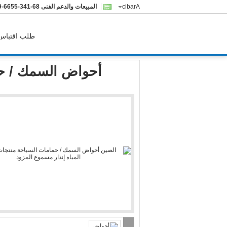
Arabic
المبيعات والدعم الفنى
143-5566-9632
طلب اقتباس
أحواض السمك / حمامات السباحة منتجات تطهير المياه إن
أحواض السمك / حما