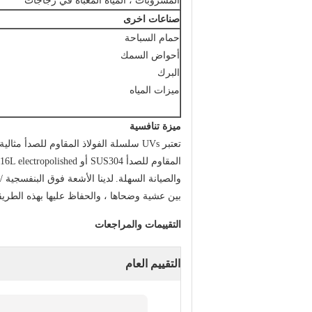
المشروبات ، المياه المعبأة في زجاجات
صناعات اخرى
حمام السباحة
أحواض السمك
البرك
ميزات المياه
ميزة تنافسية
تعتبر UVs سلسلة الفولاذ المقاوم للصدأ مثالية للبرك ، وأحواض السمك ، وميزات المياه.
المقاوم للصدأ SUS304 أو 316L electropolished و يتم تخميلها.
والصيانة السهلة.
بين عشية وضحاها ، والحفاظ عليها بهذه الطريق
التقييمات والمراجعات
التقييم العام