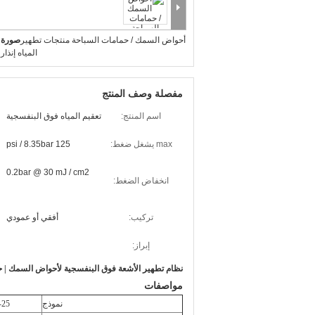
أحواض السمك / حمامات السباحة منتجات تطهير
صورة ك
المياه إنذا
مفصلة وصف المنتج
اسم المنتج:
تعقيم المياه فوق البنفسجية
max يشغل ضغط:
125 psi / 8.35bar
0.2bar @ 30 mJ / cm2
انخفاض الضغط:
تركيب:
أفقي أو عمودي
إبراز:
نظام تطهير الأشعة فوق البنفسجية لأحواض السمك |
حم
مواصفات
نموذج
-25