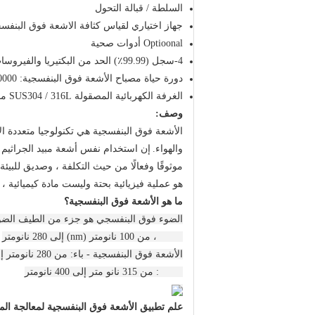
السلطة / قبالة التحول
جهاز اختياري لقياس كثافة الاشعة فوق البنفس
Optioonal أدوات صحية
4-سجل (99.99٪) الحد من البكتيريا والفيروسات والخلايا البروتوزوية
دورة حياة مصباح الأشعة فوق البنفسجية: 10000 ساعة
الغرفة الكهربائية المصقولة SUS304 / 316L مفاعل
وصف:
الأشعة فوق البنفسجية هي تكنولوجيا متعددة ال
والهواء.
إن استخدام نفس أشعة مبيد الجراثيم م
موثوقًا وفعالًا من حيث التكلفة ، وصديق للبيئة ل
هو عملية فيزيائية بحتة وليست مادة كيميائية ، 
ما هو الأشعة فوق البنفسجية؟
الضوء فوق البنفسجي هو جزء من الطيف الضو
UV-C ، من 100 نانومتر (nm) إلى 280 نانومتر
الأشعة فوق البنفسجية - باء: من 280 نانومتر إلى 315 نانومتر
UV-A: من 315 نانو متر إلى 400 نانومتر
علم تطبيق الأشعة فوق البنفسجية لمعالجة المي