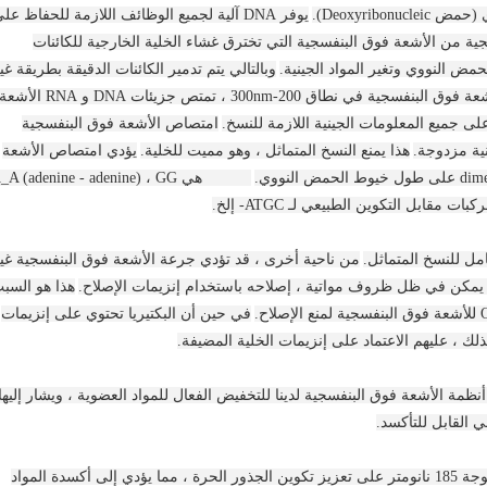
Deoxyribo).
يوفر DNA آلية لجميع الوظائف اللازمة للحفاظ عل
ية من الأشعة فوق البنفسجية التي تخترق غشاء الخلية الخارجية للكائنات
مض النووي وتغير المواد الجينية.
وبالتالي يتم تدمير الكائنات الدقيقة بطريقة غي
كيميائية ولا تستطيع أن تتكاثر. عندما تمتص الأشعة فوق البنفسجية في نطاق 200-300nm ، تمتص جزيئات DNA و RNA الأش
 جميع المعلومات الجينية اللازمة للنسخ.
امتصاص الأشعة فوق البنفسجية
ية مزدوجة.
هذا يمنع النسخ المتماثل ، وهو مميت للخلية.
يؤدي امتصاص الأشعة
Dimers هي _A (adenine - adenine) ، GG
مل للنسخ المتماثل.
من ناحية أخرى ، قد تؤدي جرعة الأشعة فوق البنفسجية غي
 يمكن في ظل ظروف مواتية ، إصلاحه باستخدام إنزيمات الإصلاح.
هذا هو السب
في حين أن البكتيريا تحتوي على إنزيمات
ذلك ، عليهم الاعتماد على إنزيمات الخلية المضيفة.
أنظمة الأشعة فوق البنفسجية لدينا للتخفيض الفعال للمواد العضوية ، ويشار إليها
يعمل ضوء الأشعة فوق البنفسجية في طول موجة 185 نانومتر على تعزيز تكوين الجذور الحرة ، مما يؤدي إلى أكسدة المواد