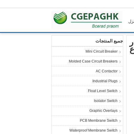
زل
Flexible Membrane Switch
المنتجات
منزل
ر
جميع المنتجات
Mini Circuit Breaker
Molded Case Circuit Breakers
AC Contactor
Industrial Plugs
Float Level Switch
Isolator Switch
Graphic Overlays
PCB Membrane Switch
Waterproof Membrane Switch