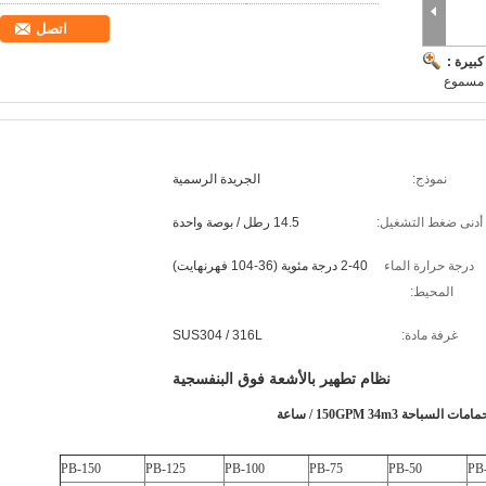
اتصل
بيرة :
ر مسموع
نموذج:
الجريدة الرسمية
أدنى ضغط التشغيل:
14.5 رطل / بوصة واحدة
درجة حرارة الماء
2-40 درجة مئوية (36-104 فهرنهايت)
المحيط:
غرفة مادة:
SUS304 / 316L
نظام تطهير بالأشعة فوق البنفسجية
امات السباحة 150GPM 34m3 / ساعة
PB-150
PB-125
PB-100
PB-75
PB-50
PB