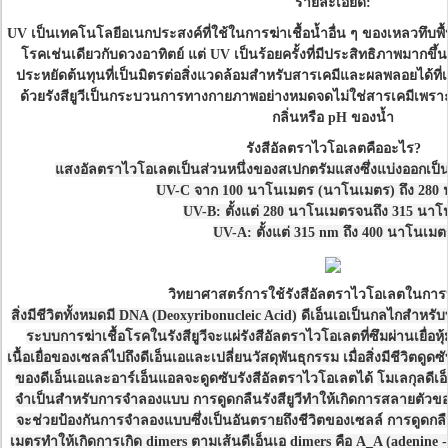
รายละเอียด:
UV เป็นเทคโนโลยีอเนกประสงค์ที่ใช้ในการฆ่าเชื้อน้ำอื่น ๆ ของเหลวทึบพื
โรคเช่นเดียวกับดวงอาทิตย์ แต่ UV เป็นร้อยครั้งที่มีประสิทธิภาพมากขึ้น
ประหยัดต้นทุนที่เป็นมิตรต่อสิ่งแวดล้อมสำหรับสารเคมีและผลพลอยได้ที่
ด้วยรังสียูวีเป็นกระบวนการทางกายภาพอย่างหมดจดไม่ใช่สารเคมีเพราะ
กลิ่นหรือ pH ของน้ำ
รังสีอัลตราไวโอเลตคืออะไร?
แสงอัลตราไวโอเลตเป็นส่วนหนึ่งของสเปกตรัมแสงซึ่งแบ่งออกเป็
UV-C จาก 100 นาโนเมตร (นาโนเมตร) ถึง 280
UV-B: ตั้งแต่ 280 นาโนเมตรจนถึง 315 นา
UV-A: ตั้งแต่ 315 nm ถึง 400 นาโนเมต
วิทยาศาสตร์การใช้รังสีอัลตราไวโอเลตในการ
สิ่งมีชีวิตทั้งหมดมี DNA (Deoxyribonucleic Acid)
ดีเอ็นเอเป็นกลไกสำหรับท
ระบบการฆ่าเชื้อโรคในรังสียูวีจะแผ่รังสีอัลตราไวโอเลตที่ซึมผ่านเยื่อห
เนื้อเยื่อของเซลล์ไปถึงดีเอ็นเอและเปลี่ยนวัสดุพันธุกรรม
เมื่อสิ่งมีชีวิตดู
ของดีเอ็นเอและอาร์เอ็นแอลจะดูดซับรังสีอัลตราไวโอเลตได้
โมเลกุลดีเอ
จำเป็นสำหรับการจำลองแบบ
การดูดกลืนรังสียูวีทำให้เกิดการสลายตัวของ
จะช่วยป้องกันการจำลองแบบซึ่งเป็นอันตรายถึงชีวิตของเซลล์
การดูดกลื
เมตรทำให้เกิดการเกิด dimers ตามเส้นดีเอ็นเอ
dimers คือ A_A (adenine -