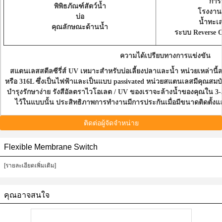
การ
พิพิธภัณฑ์สัตว์น้ำ
โรงงานบ
บ่อ
น้ำทะเล
คุณลักษณะด้านน้ำ
ระบบ Reverse O
ความได้เปรียบทางการแข่งขัน
สแตนเลสสตีลซีรี่ส์ UV เหมาะสำหรับบ่อเลี้ยงปลาและน้ำ
หน่วยเหล่านี้
หรือ 316L ซึ่งเป็นไฟฟ้าและเป็นแบบ passivated
หน่วยสแตนเลสมีคุณสมบัติ
บำรุงรักษาง่าย
รังสีอัลตราไวโอเลต / UV ของเราจะล้างน้ำของคุณใน 3-5
ไว้ในแบบนั้น
ประสิทธิภาพการทำงานมีการประกันเมื่อมีขนาดติดตั
ติดต่อผู้จัดจำหน่าย
Flexible Membrane Switch
[รายละเอียดเพิ่มเติม]
คุณอาจสนใจ