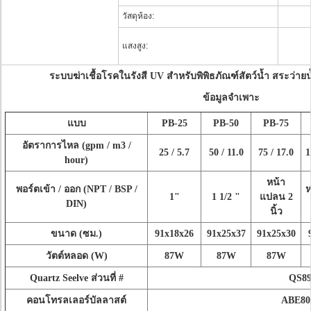
วัสดุห้อง:
แสงสูง:
ระบบฆ่าเชื้อโรคในรังสี UV สำหรับพิพิธภัณฑ์สัตว์น้ำ
สระว่ายน
ข้อมูลจำเพาะ
แบบ
PB-25
PB-50
PB-75
อัตราการไหล (gpm / m3 /
25 / 5.7
50 / 11.0
75 / 17.0
1
hour)
หน้า
พอร์ตเข้า / ออก (NPT / BSP /
ห
1"
1 1/2 "
แปลน 2
DIN)
นิ้ว
ขนาด (ซม.)
91x18x26
91x25x37
91x25x30
วัตต์หลอด (W)
87W
87W
87W
Quartz Seelve ส่วนที่ #
QS89
คอนโทรลเลอร์บัลลาสต์
ABE80