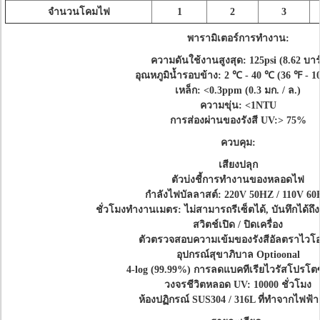
จำนวนโคมไฟ
1
2
3
พารามิเตอร์การทำงาน:
ความดันใช้งานสูงสุด: 125psi (8.62 บาร
อุณหภูมิน้ำรอบข้าง: 2 ℃ - 40 ℃ (36 ℉ - 1
เหล็ก: <0.3ppm (0.3 มก. / ล.)
ความขุ่น: <1NTU
การส่องผ่านของรังสี UV:> 75%
ควบคุม:
เสียงปลุก
ตัวบ่งชี้การทำงานของหลอดไฟ
กำลังไฟบัลลาสต์: 220V 50HZ / 110V 6
ชั่วโมงทำงานเมตร: ไม่สามารถรีเซ็ตได้, บันทึกได้ถึง
สวิตช์เปิด / ปิดเครื่อง
ตัวตรวจสอบความเข้มของรังสีอัลตราไวโ
อุปกรณ์สุขาภิบาล Optioonal
4-log (99.99%) การลดแบคทีเรียไวรัสโปรโตซ
วงจรชีวิตหลอด UV: 10000 ชั่วโมง
ห้องปฏิกรณ์ SUS304 / 316L ที่ทำจากไฟฟ้า