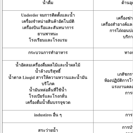
น้ำดื่ม
ด้านอ
Underder จมการติดตั้งและน้ำ
เครื่องฆ่
เครื่องจำหน่ายสินค้าอัตโนมัติ
เครื่องสำอางค์และ
เครื่องบินเรือและสันทนาการ
การไถ่ถอนบ
ยานพาหนะ
บริกา
โรงเรียนและโรงแรม
กระบวนการทำอาหาร
ทาง
น้ำอัดลมเครื่องดื่มผลไม้และน้ำผลไม้
น้ำล้างบริสุทธิ์
เภสัชกร
น้ำตาล Liuqid สารให้ความหวานและน้ำมัน
ห้องปฏิบัติการ
บริโภค
แรงงานคล
น้ำมันหล่อลื่นที่ใช้น้ำ
การเ
โรงเบียร์และโรงกลั่น
เครื่องดื่มน้ำดื่มบรรจุขวด
industires อื่น ๆ
การ
การบำ
สระว่ายน้ำ