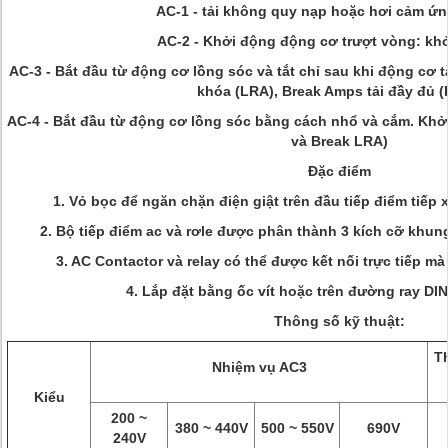
AC-1 - tải không quy nạp hoặc hơi cảm ứn
AC-2 - Khởi động động cơ trượt vòng: khở
AC-3 - Bắt đầu từ động cơ lồng sóc và tắt chỉ sau khi động cơ t
khóa (LRA), Break Amps tải đầy đủ (
AC-4 - Bắt đầu từ động cơ lồng sóc bằng cách nhổ và cắm.
Khở
và Break LRA)
Đặc điểm
1. Vỏ bọc để ngăn chặn điện giật trên đầu tiếp điểm tiếp x
2. Bộ tiếp điểm ac và rơle được phân thành 3 kích cỡ khun
3. AC Contactor và relay có thể được kết nối trực tiếp m
4. Lắp đặt bằng ốc vít hoặc trên đường ray DI
Thông số kỹ thuật:
T
Nhiệm vụ AC3
Kiểu
200 ~
380 ~ 440V
500 ~ 550V
690V
240V