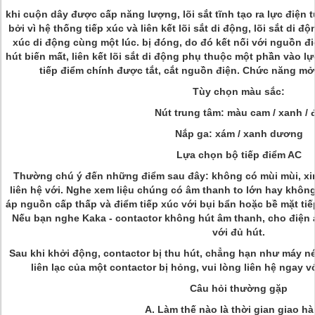
khi cuộn dây được cấp năng lượng, lõi sắt tĩnh tạo ra lực điện từ
bởi vì hệ thống tiếp xúc và liên kết lõi sắt di động, lõi sắt di 
xúc di động cùng một lúc. bị đóng, do đó kết nối với nguồn đ
hút biến mất, liên kết lõi sắt di động phụ thuộc một phần vào l
tiếp điểm chính được tắt, cắt nguồn điện. Chức năng mở
Tùy chọn màu sắc:
Nút trung tâm: màu cam / xanh / 
Nắp ga: xám / xanh dương
Lựa chọn bộ tiếp điểm AC
Thường chú ý đến những điểm sau đây: không có mùi mùi, xin
liên hệ với. Nghe xem liệu chúng có âm thanh to lớn hay khôn
áp nguồn cấp thấp và điểm tiếp xúc với bụi bẩn hoặc bề mặt tiếp
Nếu bạn nghe Kaka - contactor không hút âm thanh, cho điện 
với đủ hút.
Sau khi khởi động, contactor bị thu hút, chẳng hạn như máy n
liên lạc của một contactor bị hỏng, vui lòng liên hệ ngay v
Câu hỏi thường gặp
A. Làm thế nào là thời gian giao h