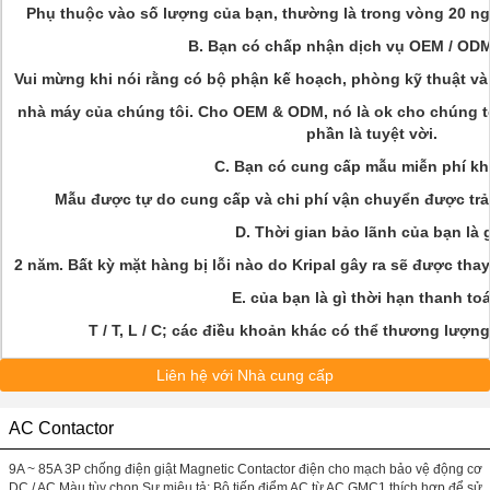
Phụ thuộc vào số lượng của bạn, thường là trong vòng 20 ng
B. Bạn có chấp nhận dịch vụ OEM / OD
Vui mừng khi nói rằng có bộ phận kế hoạch, phòng kỹ thuật v
nhà máy của chúng tôi. Cho OEM & ODM, nó là ok cho chúng tô
phần là tuyệt vời.
C. Bạn có cung cấp mẫu miễn phí k
Mẫu được tự do cung cấp và chi phí vận chuyển được trả
D. Thời gian bảo lãnh của bạn là 
2 năm. Bất kỳ mặt hàng bị lỗi nào do Kripal gây ra sẽ được thay
E. của bạn là gì thời hạn thanh to
T / T, L / C; các điều khoản khác có thể thương lượng
Liên hệ với Nhà cung cấp
AC Contactor
9A ~ 85A 3P chống điện giật Magnetic Contactor điện cho mạch bảo vệ động cơ
DC / AC Màu tùy chọn Sự miêu tả: Bộ tiếp điểm AC từ AC GMC1 thích hợp để sử