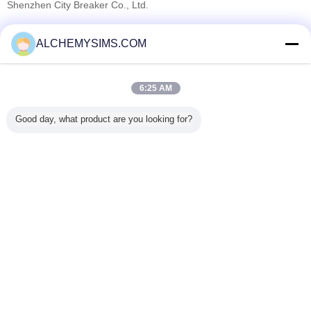
Shenzhen City Breaker Co., Ltd.
Nhà cung cấp xác nhận
ALCHEMYSIMS.COM
Trust Seal
Verified Suplier
6:25 AM
Nhà
Good day, what product are you looking for?
Tất cả sản phẩm
Về chúng tôi
Liên hệ với chúng tôi
Yêu cầu báo giá
Thay đổi ngôn ngữ
Trang web đầy đủ