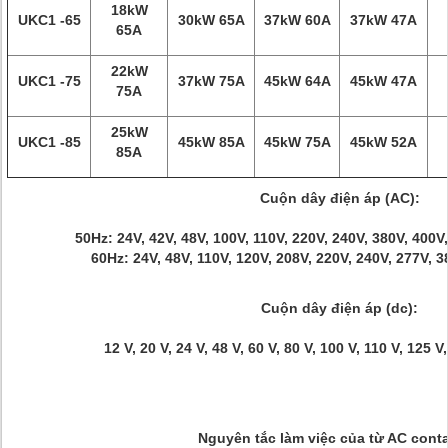
18kW
UKC1
-65
30kW 65A
37kW 60A
37kW 47A
65A
22kW
UKC1
-75
37kW 75A
45kW 64A
45kW 47A
75A
25kW
UKC1
-85
45kW 85A
45kW 75A
45kW 52A
85A
Cuộn dây điện áp (AC):
50Hz: 24V, 42V, 48V, 100V, 110V, 220V, 240V, 380V, 400V
60Hz: 24V, 48V, 110V, 120V, 208V, 220V, 240V, 277V, 3
Cuộn dây điện áp (dc):
12 V, 20 V, 24 V, 48 V, 60 V, 80 V, 100 V, 110 V, 125 V
Nguyên tắc làm việc của từ AC conta