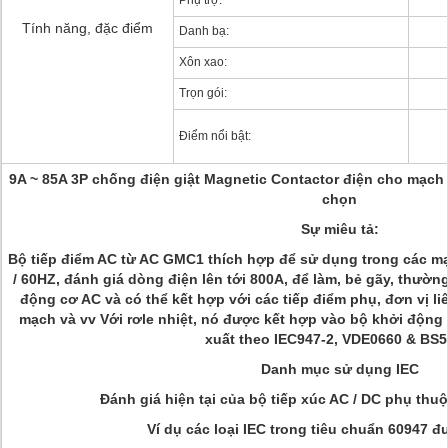
Phụ trợ:
Tính năng, đặc điểm
Danh bạ:
Xôn xao:
Trọn gói:
Điểm nổi bật:
9A ~ 85A 3P chống điện giật Magnetic Contactor điện cho mạch
chọn
Sự miêu tả:
Bộ tiếp điểm AC từ AC GMC1 thích hợp để sử dụng trong các m
/ 60HZ, đánh giá dòng điện lên tới 800A, để làm, bẻ gãy, thườ
động cơ AC và có thể kết hợp với các tiếp điểm phụ, đơn vị l
mạch và vv Với rơle nhiệt, nó được kết hợp vào bộ khởi động 
xuất theo IEC947-2, VDE0660 & BS5
Danh mục sử dụng IEC
Đánh giá hiện tại của bộ tiếp xúc AC / DC phụ thuộ
Ví dụ các loại IEC trong tiêu chuẩn 60947 đ