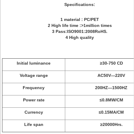
Specifications:
1 material : PC/PET
2 High life time :>1million times
3 Pass:ISO9001:2008RoHS.
4 High quality
Initial luminance
≥30-750 CD
Voltage range
AC50V—220V
Frequency
200HZ—1500HZ
Power rate
≤0.8MW/CM
Currency
≤0.15MA/CM
Life span
≥20000Hrs.