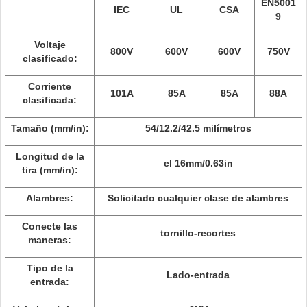
EN5001
IEC
UL
CSA
9
Voltaje
800V
600V
600V
750V
clasificado:
Corriente
101A
85A
85A
88A
clasificada:
Tamaño (mm/in):
54/12.2/42.5 milímetros
Longitud de la
el 16mm/0.63in
tira (mm/in):
Alambres:
Solicitado cualquier clase de alambres
Conecte las
tornillo-recortes
maneras:
Tipo de la
Lado-entrada
entrada: