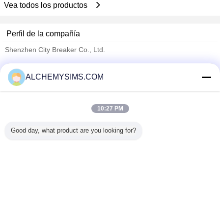
Vea todos los productos
Perfil de la compañía
Shenzhen City Breaker Co., Ltd.
proveedores calificados
ALCHEMYSIMS.COM
Trust Seal
Verified Suplier
10:27 PM
Inicio
Good day, what product are you looking for?
Todos los productos
Mapa del Sitio
Contactar Ahora
Solicitar una cotización
Cambie la lengua