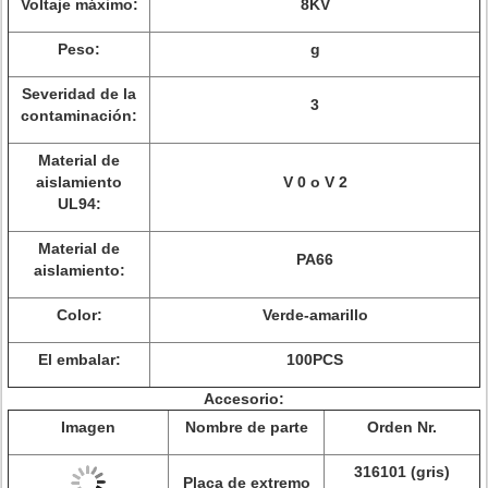
Voltaje máximo:
8KV
Peso:
g
Severidad de la
3
contaminación:
Material de
aislamiento
V 0 o V 2
UL94:
Material de
PA66
aislamiento:
Color:
Verde-amarillo
El embalar:
100PCS
Accesorio:
Imagen
Nombre de parte
Orden Nr.
316101 (gris)
Placa de extremo