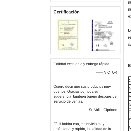
p
p
Certificación
e
L
r
s
Calidad excelente y entrega rápida.
E
—— VICTOR
C
Quiero decir que sus productos muy
N
buenos. Gracias por toda su
V
sugerencia, también bueno después de
servicio de ventas.
G
—— Sr. Abílio Cipriano
T
S
Fácil hablar con, el servicio muy
M
profesional y rápido, la calidad de la