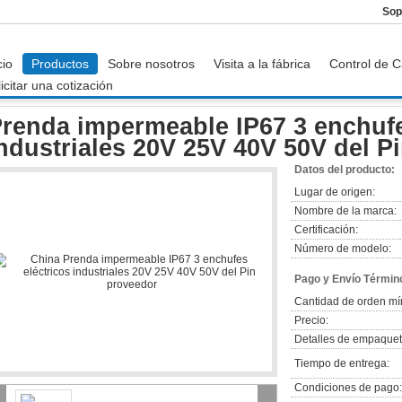
Sop
cio
Productos
Sobre nosotros
Visita a la fábrica
Control de C
icitar una cotización
enda impermeable IP67 3 enchufes eléctricos industriales 20V 25V 40V 50V del Pi
renda impermeable IP67 3 enchufe
ndustriales 20V 25V 40V 50V del P
Datos del producto:
Lugar de origen:
Nombre de la marca:
Certificación:
Número de modelo:
Pago y Envío Términ
Cantidad de orden mí
Precio:
Detalles de empaquet
Tiempo de entrega:
Condiciones de pago: