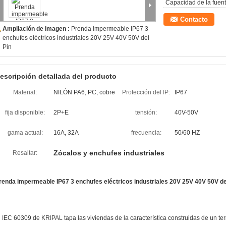
Capacidad de la fuent
Contacto
Ampliación de imagen :
Prenda impermeable IP67 3
enchufes eléctricos industriales 20V 25V 40V 50V del
Pin
escripción detallada del producto
Material:
NILÓN PA6, PC, cobre
Protección del IP:
IP67
fija disponible:
2P+E
tensión:
40V-50V
gama actual:
16A, 32A
frecuencia:
50/60 HZ
Zócalos y enchufes industriales
Resaltar:
renda impermeable IP67 3 enchufes eléctricos industriales 20V 25V 40V 50V de
l IEC 60309 de KRIPAL tapa las viviendas de la característica construidas de un t