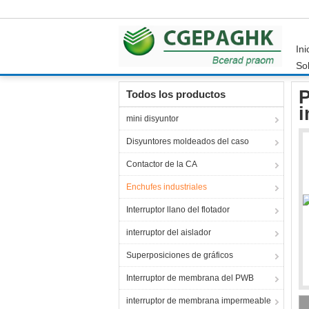
Ini
Sol
Inicio
Productos
Enchufes industriales
Pr
P
Todos los productos
i
mini disyuntor
Disyuntores moldeados del caso
Contactor de la CA
Enchufes industriales
Interruptor llano del flotador
interruptor del aislador
Superposiciones de gráficos
Interruptor de membrana del PWB
interruptor de membrana impermeable