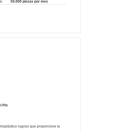
e:
50.000 piezas por mes
l Pin
ermoplástico rugoso que proporcione la