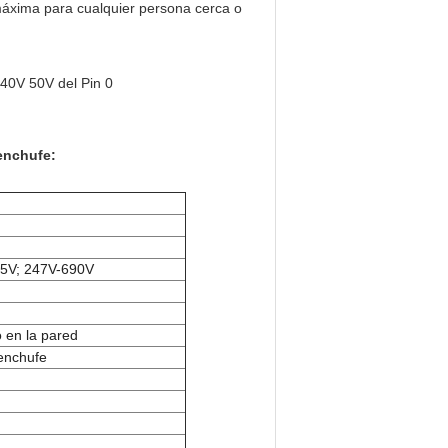
máxima para cualquier persona cerca o
enchufe:
15V; 247V-690V
 en la pared
 enchufe