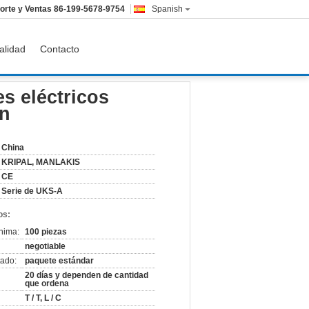
orte y Ventas
86-199-5678-9754
Spanish
alidad
Contacto
n
s eléctricos
in
China
KRIPAL, MANLAKIS
CE
Serie de UKS-A
os:
nima:
100 piezas
negotiable
ado:
paquete estándar
20 días y dependen de cantidad
que ordena
T / T, L / C