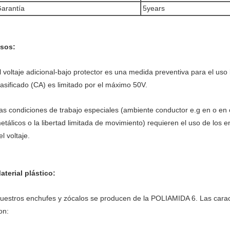
arantía
5years
sos:
l voltaje adicional-bajo protector es una medida preventiva para el uso 
lasificado (CA) es limitado por el máximo 50V.
as condiciones de trabajo especiales (ambiente conductor e.g en o en 
etálicos o la libertad limitada de movimiento) requieren el uso de los e
el voltaje.
aterial plástico:
uestros enchufes y zócalos se producen de la POLIAMIDA 6. Las caracte
on: