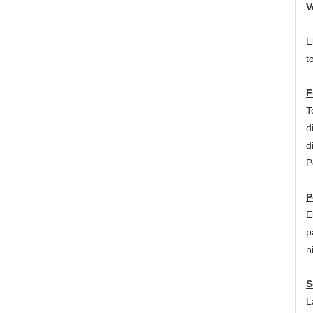
V
E
t
F
T
d
d
P
P
E
p
n
S
L