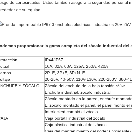
iesgo de cortocircuitos. Usted también asegura la seguridad personal 
lrededor de su equipo.
odemos proporcionar la gama completa del zócalo industrial del 
rotección
IP44/IP67
ctual
16A, 32A, 63A, 125A, 250A, 420A
ernos
2P+E, 3P+E, 3P+N+E
oltaje
20-25V; 40-50V; 110V-130V; 220-250V; 380-4
ENCHUFE Y ZÓCALO
Zócalo del enchufe de la baja tensión
<50v>
Enchufe industrial, zócalo industrial
Zócalo montado en la pared, enchufe montado
El zócalo montado el panel, el panel montó el
Interlocked cambió el zócalo
CAJA
Caja portátil industrial del zócalo
Caja plástica industrial del zócalo
Caja del mantenimiento del poder (inoxidable)