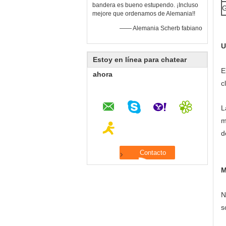
bandera es bueno estupendo. ¡Incluso
G
mejore que ordenamos de Alemania!!
—— Alemania Scherb fabiano
U
Estoy en línea para chatear
E
ahora
c
L
m
d
M
N
s