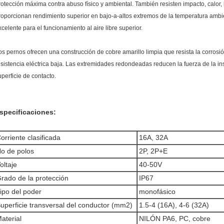
rotección máxima contra abuso físico y ambiental. También resisten impacto, calor, 
roporcionan rendimiento superior en bajo-a-altos extremos de la temperatura amb
xcelente para el funcionamiento al aire libre superior.
os pernos ofrecen una construcción de cobre amarillo limpia que resista la corrosió
esistencia eléctrica baja. Las extremidades redondeadas reducen la fuerza de la in
uperficie de contacto.
specificaciones:
orriente clasificada
16A, 32A
o de polos
2P, 2P+E
oltaje
40-50V
rado de la protección
IP67
ipo del poder
monofásico
uperficie transversal del conductor (mm2)
1.5-4 (16A), 4-6 (32A)
aterial
NILÓN PA6, PC, cobre