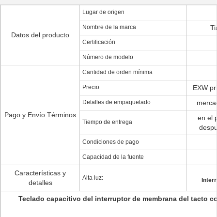
Lugar de origen
Nombre de la marca
Ti
Datos del producto
Certificación
Número de modelo
Cantidad de orden mínima
Precio
EXW pri
Detalles de empaquetado
mercad
Pago y Envío Términos
en el 
Tiempo de entrega
despu
Condiciones de pago
Capacidad de la fuente
Características y
Alta luz:
Inter
detalles
Teclado capacitivo del interruptor de membrana del tacto 