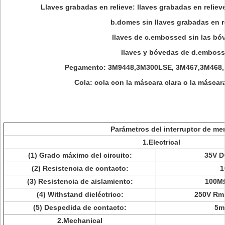
Llaves grabadas en relieve:
llaves grabadas en reliev
b.domes sin llaves grabadas en r
llaves de c.embossed sin las bó
llaves y bóvedas de d.embos
Pegamento:
3M9448,3M300LSE, 3M467,3M468, N
Cola:
cola con la máscara clara o la máscar
Parámetros del interruptor de m
1.Electrical
(1) Grado máximo del circuito:
35V D
(2) Resistencia de contacto:
1
(3) Resistencia de aislamiento:
100M
(4) Withstand dieléctrico:
250V Rms
(5) Despedida de contacto:
5m
2.Mechanical