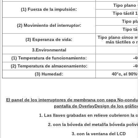
Tipo plano
(1) Fuerza de la impulsión:
Tipo táctil
Tipo pl
(2) Movimiento del interruptor:
Tipo tá
Tipo plano cinco mi
(3) Esperanza de vida:
más táctiles o 
3.Environmental
(1) Temperatura de funcionamiento:
-4
(2) Temperatura de almacenamiento:
-4
(3) Humedad:
40°c, el 90%
El panel de los interruptores de membrana con capa No-condu
pantalla de OverlayDesign de los gráfic
1.
Las llaves grabadas en relieve cubrieron la 
2.
con la bóveda del metal/la bóveda polivi
3.
con la ventana del LCD