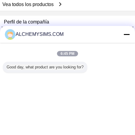
Vea todos los productos
Perfil de la compañía
Shenzhen City Breaker Co., Ltd.
ALCHEMYSIMS.COM
proveedores calificados
Trust Seal
Verified Suplier
6:45 PM
Good day, what product are you looking for?
Inicio
Todos los productos
Mapa del Sitio
Contactar Ahora
Solicitar una cotización
Cambie la lengua