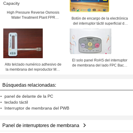
High Pressure Reverse Osmosis
Water Treatment Plant FPR
Botón de encargo de la electrónica
Material Tank Small Capacity
del interruptor táctil superficial de
la bóveda de Matt
El solo panel RoHS del interruptor
Alto telclado numérico adhesivo de
de membrana del lado FPC Backit
la membrana del reproductor Mp3
y marcas del SGS con el
de 3M del interruptor de
pegamento de 3M
membrana de la transmitencia
Búsquedas relacionadas:
panel de delante de la PC
teclado táctil
Interruptor de membrana del PWB
Panel de interruptores de membrana