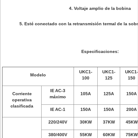
4.
Voltaje amplio de la bobina
5.
Esté conectado con la retransmisión termal de la sob
Especificaciones:
UKC1-
UKC1-
UKC1
Modelo
100
125
150
IE AC-3
Corriente
105A
125A
150A
máximo
operativa
clasificada
IE AC-1
150A
150A
200A
220/240V
30KW
37KW
45KW
380/400V
55KW
60KW
75KW