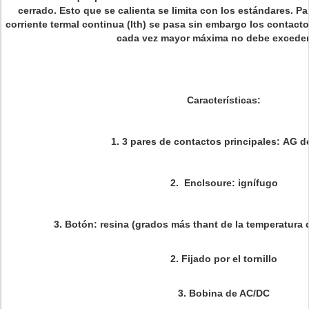
cerrado. Esto que se calienta se limita con los estándares. P
corriente termal continua (Ith) se pasa sin embargo los contacto
cada vez mayor máxima no debe exceder
Características:
1.
3 pares de contactos principales:
AG d
2.
Enclsoure: ignífugo
3.
Botón: resina (grados más thant de la temperatura d
2.
Fijado por el tornillo
3.
Bobina de AC/DC