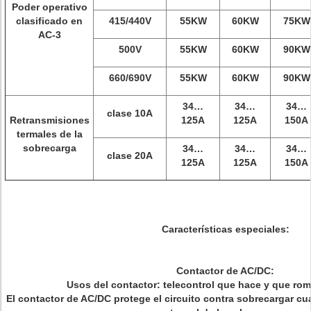
Poder operativo
clasificado en
415/440V
55KW
60KW
75KW
AC-3
500V
55KW
60KW
90KW
660/690V
55KW
60KW
90KW
34…
34…
34…
clase 10A
Retransmisiones
125A
125A
150A
termales de la
sobrecarga
34…
34…
34…
clase 20A
125A
125A
150A
Características especiales:
Contactor de AC/DC:
Usos del contactor: telecontrol que hace y que rom
El contactor de AC/DC protege el circuito contra sobrecargar c