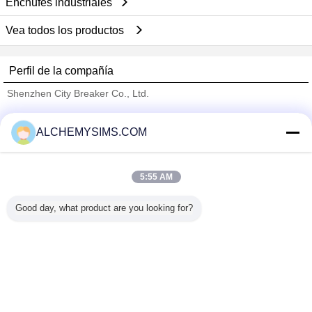
Enchufes industriales
Vea todos los productos
Perfil de la compañía
Shenzhen City Breaker Co., Ltd.
proveedores calificados
ALCHEMYSIMS.COM
Trust Seal
Verified Suplier
5:55 AM
Inicio
Good day, what product are you looking for?
Todos los productos
Mapa del Sitio
Contactar Ahora
Solicitar una cotización