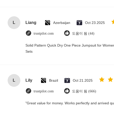
L
Liang
Azerbaijan
Oct 23.2025
trustpilot.com
도움이 됨 (44)
Solid Pattern Quick Dry One Piece Jumpsuit for Wo
Sets
L
Lily
Brazil
Oct 21.2025
trustpilot.com
도움이 됨 (666)
"Great value for money. Works perfectly and arrived quic