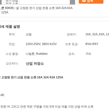
접촉
큰 이미지 :
잘 고정된 전기 산업 전원 소켓 16A 32A 63A
125A
상세 제품 설명
목적:
산업
암페어:
16A, 32A, 63A, 1
전압:
220V-250V, 380V-415V
보호 등급:
IP44 IP67
소성 물질:
나일론, Rubbber
금속:
구리
산업 저장소
강조하다:
 고정된 전기 산업 전원 소켓 16A 32A 63A 125A
사:
진된 여 그리고 안전 작은 구멍을 가진 3개 이상 극을 가진 산업 마개 소켓