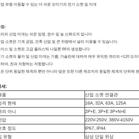
업 유형 이동할 수 있는 더 쉬운 모이기의 전기 소켓 및 마개
징:
리의 산업 마개는 쉬운 임명, 장수 및 높 신뢰도의 입니다
업 소켓은 기계 공업, 건축 산업 및 큰 차량에서 널리 이용될 수 있습니다.
이스 및 소켓은 고급 플라스틱 나일론 66의 생성합니다
기 소켓의 물자 및 산업 마개는 기름, 가솔린에 대하여 매우 유익한 격리의 +120 도
대하여, 찬과 저항하는 저항합니다
든 단위 동일한 체계와 뿐만 아니라 맞은 또한 다른 제조자의 동일한 체계의 단위에
명세:
제품
산업 소켓 연결관
정격 현재
16A, 32A, 63A, 125A
극의 아니
2P+E, 3P+E 3P+N+E
전압
220V-250V; 380V-4150V
보호 정도
IP67, IP44
힘 유형
삼상 단일 위상