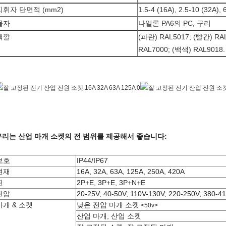
지휘자 단면적 (mm2)
1.5-4 (16A), 2.5-10 (32A), 
물자
나일론 PA6의 PC, 구리
색깔
(파란) RAL5017; (빨간) RA
RAL7000; (백색) RAL9018.
우리는 산업 마개 소켓의 전 범위를 제공해서 좋습니다:
보호
IP44/IP67
현재
16A, 32A, 63A, 125A, 250A, 420A
핀
2P+E, 3P+E, 3P+N+E
전압
20-25V; 40-50V; 110V-130V; 220-250V; 380-4
마개 & 소켓
낮은 전압 마개 소켓
<50v>
산업 마개, 산업 소켓