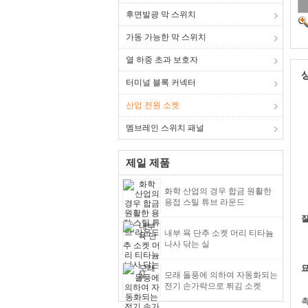
후면발광 막 스위치
가동 가능한 막 스위치
열 하중 초과 보호자
터미널 블록 커넥터
산업 전원 소켓
멤브레인 스위치 패널
제일 제품
화학 산업의 경우 합금 원활한
용접 스틸 튜브 라운드
잘
내부 육 단추 소켓 머리 티타늄
나사 닦는 실
묘
모래 돌풍에 의하여 자동화되는
전기 손가락으로 튀김 소켓
촉