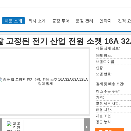
제품 소개
회사 소개
공장 투어
품질 관리
연락처
견적 
산업 전원 소켓 16A 32A 63A 125A
잘 고정된 전기 산업 전원 소켓 16A 32A
제품 상세 정보:
원래 장소:
브랜드 이름:
인증:
모델 번호:
결제 및 배송 조건:
최소 주문 수량:
가격:
포장 세부 사항:
배달 시간:
지불 조건:
공급 능력: