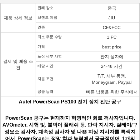
원래 장소
중국
제품 상세 정보
브랜드 이름
JIU
인증
CE&FCC
최소 주문 수량
1 PC
가격
best price
포장 세부 사항
판지 상자에
결제 및 배송 조
배달 시간
24-48 시간
건
T/T, 서부 동맹,
지불 조건
Moneygram, Paypal
공급 능력
빠른 납품을 위한 주식에서
Autel PowerScan PS100 전기 장치 진단 공구
PowerScan 공구는 현재까지 혁명적인 회로 검사자입니다.
AVOmeter, 시험 빛, 붙박이 플래쉬 등, 단락 지시자, 릴레이/구
성요소 검사자, 계속성 검사자 및 나쁜 지상 지시자를 특색지
어서, PowerScan는 정말 힘과 능력에서 궁극적이어, 1개의