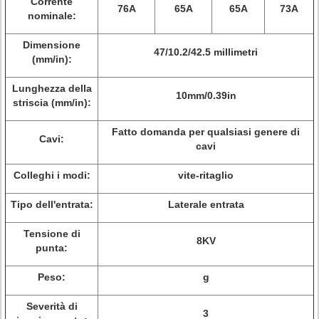
Corrente
76A
65A
65A
73A
nominale:
Dimensione
47/10.2/42.5 millimetri
(mm/in):
Lunghezza della
10mm/0.39in
striscia (mm/in):
Fatto domanda per qualsiasi genere di
Cavi:
cavi
Colleghi i modi:
vite-ritaglio
Tipo dell'entrata:
Laterale entrata
Tensione di
8KV
punta:
Peso:
g
Severità di
3