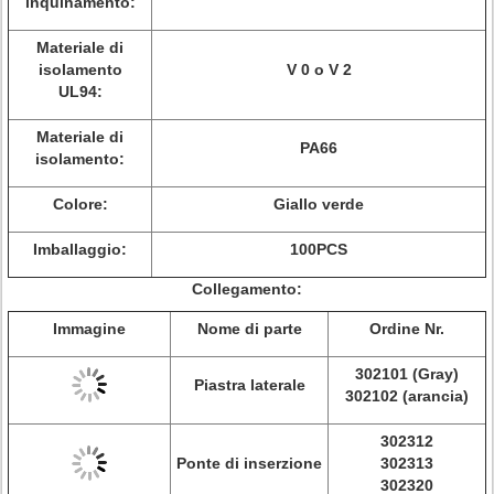
inquinamento:
Materiale di
isolamento
V 0 o V 2
UL94:
Materiale di
PA66
isolamento:
Colore:
Giallo verde
Imballaggio:
100PCS
Collegamento:
Immagine
Nome di parte
Ordine Nr.
302101 (Gray)
Piastra laterale
302102 (arancia)
302312
Ponte di inserzione
302313
302320