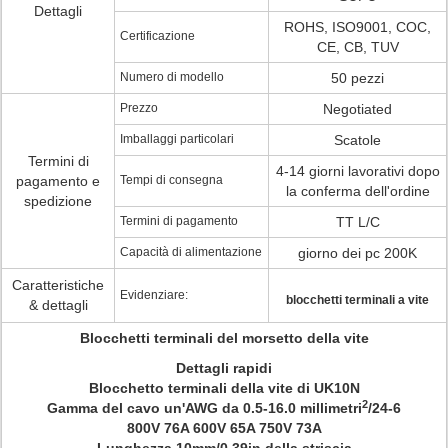
Dettagli
ROHS, ISO9001, COC,
Certificazione
CE, CB, TUV
Numero di modello
50 pezzi
Prezzo
Negotiated
Imballaggi particolari
Scatole
Termini di
4-14 giorni lavorativi dopo
pagamento e
Tempi di consegna
la conferma dell'ordine
spedizione
Termini di pagamento
TT L/C
Capacità di alimentazione
giorno dei pc 200K
Caratteristiche
Evidenziare:
blocchetti terminali a vite
& dettagli
Blocchetti terminali del morsetto della vite
Dettagli rapidi
Blocchetto terminali della vite di UK10N
2
Gamma del cavo un'AWG da
0.5-16.0 millimetri
/24-6
800V
76A
600V
65A
750V
73A