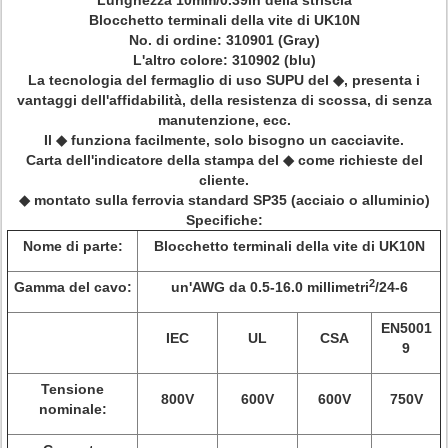
Lunghezza
10mm/0.39in della striscia
Blocchetto terminali della vite di UK10N
No. di ordine: 310901 (Gray)
L'altro colore: 310902 (blu)
La tecnologia del fermaglio di uso SUPU del ◆, presenta i
vantaggi dell'affidabilità, della resistenza di scossa, di senza
manutenzione, ecc.
Il ◆ funziona facilmente, solo bisogno un cacciavite.
Carta dell'indicatore della stampa del ◆ come richieste del
cliente.
◆ montato sulla ferrovia standard SP35 (acciaio o alluminio)
Specifiche:
Nome di parte:
Blocchetto terminali della vite di UK10N
2
Gamma del cavo:
un'AWG da 0.5-16.0 millimetri
/24-6
EN5001
IEC
UL
CSA
9
Tensione
800V
600V
600V
750V
nominale: