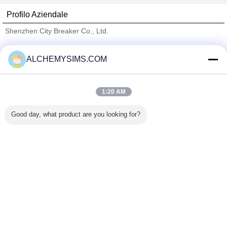
Profilo Aziendale
Shenzhen City Breaker Co., Ltd.
Fornitori Verified
ALCHEMYSIMS.COM
Trust Seal
Verified Suplier
1:20 AM
Casa
Good day, what product are you looking for?
Tutti i prodotti
Circa noi
Contattaci
Richiedere un preventivo
Cambi la lingua