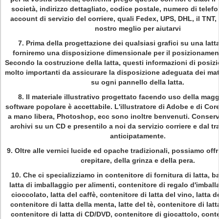
società, indirizzo dettagliato, codice postale, numero di telef
account di servizio del corriere, quali Fedex, UPS, DHL, il TNT,
nostro meglio per aiutarvi
7. Prima della progettazione dei qualsiasi grafici su una latta
forniremo una disposizione dimensionale per il posizionamento
Secondo la costruzione della latta, questi informazioni di pos
molto importanti da assicurare la disposizione adeguata dei materi
su ogni pannello della latta.
8. Il materiale illustrativo progettato facendo uso della magg
software popolare è accettabile. L'illustratore di Adobe e di Core
a mano libera, Photoshop, ecc sono inoltre benvenuti. Conservi
archivi su un CD e presentilo a noi da servizio corriere e dal t
anticipatamente.
9. Oltre alle vernici lucide ed opache tradizionali, possiamo offri
crepitare, della grinza e della pera.
10. Che ci specializziamo in contenitore di fornitura di latta, bar
latta di imballaggio per alimenti, contenitore di regalo d'imballa
cioccolato, latta del caffè, contenitore di latta del vino, latta d
contenitore di latta della menta, latte del tè, contenitore di latt
contenitore di latta di CD/DVD, contenitore di giocattolo, conte