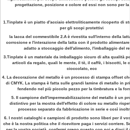
progettazione, posizione e colore ed essi non sono per la 
1.Tinplate è un piatto d'acciaio elettroliticamente ricoperto di str
per gli scopi protettivi
la lacca del commestibile 2.A è rivestita sull'interno della latt
corrosione e l'interazione della latta con il prodotto alimentare
adatto a stoccaggio dell'alimento, l'imballaggio del re
3.Tinplate è un materiale da imballaggio sicuro di alta qualità pe
articoli da regalo, quali le mente, il tè, il caffè, i biscotti, le 
cioccolato, ecc
4.
La decorazione del metallo è un processo di stampa offset che 
di CMYK. La stampa è fatta sulle grandi lamine di metallo in pr
fendendo nel più piccolo pezzo per la timbratura e la fo
5.
Il campione dell'impermeabilizzazione del metallo è un p
distintivo per la mostra dell'effetto di colore su metallo rispet
processo separato da fabbricazione in serie e così inoltr
6.
I nostri cataloghi e campioni di prodotto sono liberi per il vo
che è la nostra politica che il ricevitore paga i servizi corriere.
per la vostra società, confermi prego questo con noi e diaci il