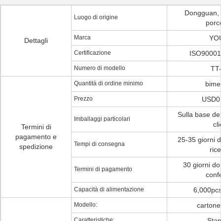
Dongguan,
Luogo di origine
porc
Marca
YO
Dettagli
Certificazione
ISO90001
Numero di modello
TT
Quantità di ordine minimo
bimet
Prezzo
USD0.
Sulla base del
Imballaggi particolari
cli
Termini di
pagamento e
25-35 giorni d
Tempi di consegna
spedizione
ric
30 giorni do
Termini di pagamento
conf
Capacità di alimentazione
6,000pcs
Modello:
cartone
Caratteristiche:
Sta