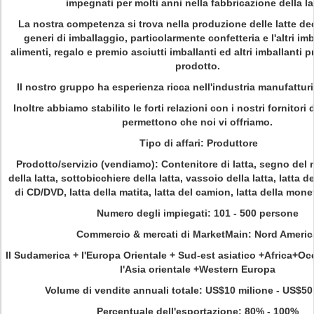
impegnati per molti anni nella fabbricazione della la
La nostra competenza si trova nella produzione delle latte dec
generi di imballaggio, particolarmente confetteria e l'altri im
alimenti, regalo e premio asciutti imballanti ed altri imballanti 
prodotto.
Il nostro gruppo ha esperienza ricca nell'industria manufatturie
Inoltre abbiamo stabilito le forti relazioni con i nostri fornitori 
permettono che noi vi offriamo.
Tipo di affari: Produttore
Prodotto/servizio (vendiamo): Contenitore di latta, segno del 
della latta, sottobicchiere della latta, vassoio della latta, latta 
di CD/DVD, latta della matita, latta del camion, latta della mon
Numero degli impiegati: 101 - 500 persone
Commercio & mercati di MarketMain: Nord Americ
Il Sudamerica + l'Europa Orientale + Sud-est asiatico +Africa+O
l'Asia orientale +Western Europa
Volume di vendite annuali totale: US$10 milione - US$50
Percentuale dell'esportazione: 80% - 100%