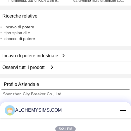
multimedia, dati di RCA USB e
da tavolino multifunzionale con
VGA per l'ufficio/sale del consiglio
l'audio video
Ricerche relative:
Incavo di potere
tipo spina di c
sbocco di potere
Incavo di potere industriale
Osservi tutti i prodotti
Profilo Aziendale
Shenzhen City Breaker Co., Ltd.
Fornitori Verified
ALCHEMYSIMS.COM
Trust Seal
Verified Suplier
5:21 PM