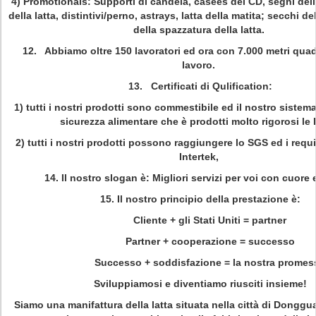
4)
Promotionals: Supporti di candela, casees del CD, segni della
della latta, distintivi/perno, astrays, latta della matita; secchi de
della spazzatura della latta.
12. Abbiamo oltre 150 lavoratori ed ora con 7.000 metri quadr
lavoro.
13. Certificati di Qulification:
1) tutti i nostri prodotti sono commestibile ed il nostro sistem
sicurezza alimentare che è prodotti molto rigorosi le l
2) tutti i nostri prodotti possono raggiungere lo SGS ed i requis
Intertek,
14. Il nostro slogan è: Migliori servizi per voi con cuore
15. Il nostro principio della prestazione è:
Cliente + gli Stati Uniti = partner
Partner + cooperazione = successo
Successo + soddisfazione = la nostra promes
Sviluppiamosi e diventiamo riusciti insieme!
Siamo una manifattura della latta situata nella città di Donggu