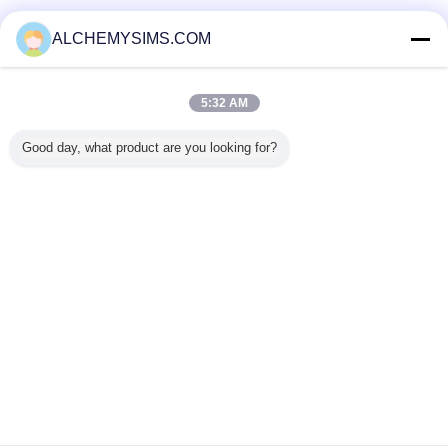
Fornitori Verified
ALCHEMYSIMS.COM
Trust Seal
Verified Suplier
5:32 AM
Casa
Good day, what product are you looking for?
Tutti i prodotti
Circa noi
Contattaci
Richiedere un preventivo
Cambi la lingua
Sito pieno
Copyright © 2014 - 2026 Shenzhen City Breaker Co., Ltd..