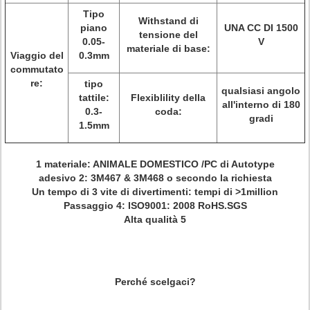
Tipo
Withstand di
piano
UNA CC DI 1500
tensione del
0.05-
V
materiale di base:
Viaggio del
0.3mm
commutato
re:
tipo
qualsiasi angolo
tattile:
Flexiblility della
all'interno di 180
0.3-
coda:
gradi
1.5mm
1 materiale: ANIMALE DOMESTICO /PC di Autotype
adesivo 2: 3M467 & 3M468 o secondo la richiesta
Un tempo di 3 vite di divertimenti: tempi di >1million
Passaggio 4: ISO9001: 2008 RoHS.SGS
Alta qualità 5
Perché scelgaci?