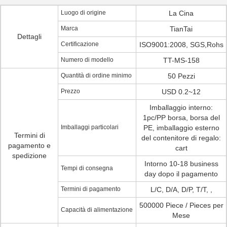
Luogo di origine
La Cina
Marca
TianTai
Dettagli
Certificazione
ISO9001:2008, SGS,Rohs
Numero di modello
TT-MS-158
Quantità di ordine minimo
50 Pezzi
Prezzo
USD 0.2~12
Imballaggio interno:
1pc/PP borsa, borsa del
Imballaggi particolari
PE, imballaggio esterno
Termini di
del contenitore di regalo:
pagamento e
cart
spedizione
Intorno 10-18 business
Tempi di consegna
day dopo il pagamento
Termini di pagamento
L/C, D/A, D/P, T/T, ,
500000 Piece / Pieces per
Capacità di alimentazione
Mese