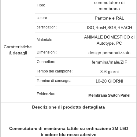
commutatore di
Tipo:
membrana
colore:
Pantone e RAL
certification:
ISO,RosH,SGS,REACH
ANIMALE DOMESTICO di
Materiale:
Autotype, PC
Caratteristiche
Dimensioni:
design personalizzato
& dettagli
Connettore:
femmina/male/ZIF
Tempo del campione:
3-6 giorni
Termine di consegna:
10-20 GIORNI
Evidenziare:
Membrana Switch Panel
Descrizione di prodotto dettagliata
Commutatore di membrana tattile su ordinazione 3M LED
bicolore blu rosso adesivo