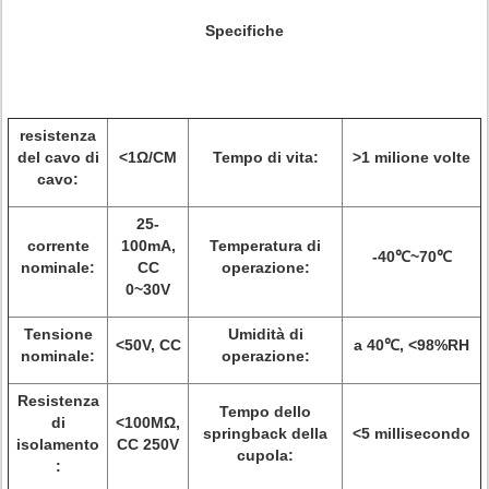
Specifiche
resistenza
del cavo di
<1Ω/CM
Tempo di vita:
>
1 milione volte
cavo:
25-
corrente
100mA,
Temperatura di
-40℃~70℃
nominale:
CC
operazione:
0~30V
Tensione
Umidità di
<50V, CC
a 40℃, <98%RH
nominale:
operazione:
Resistenza
Tempo dello
di
<100MΩ,
springback della
<5 millisecondo
isolamento
CC 250V
cupola:
: