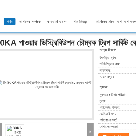
ি
পণ্য
আমাদের সম্পর্কে
কারখানা ভ্রমণ
মান নিয়ন্ত্রণ
আমাদের সাথে যোগাযোগ করু
পাওয়ার ডিস্ট্রিবিউশন চৌম্বক ট্রিপ সার্কিট ব্রেকার / মডুলার সার্কিট ব্রেকার
0KA পাওয়ার ডিস্ট্রিবিউশন চৌম্বক ট্রিপ সার্কিট ব্রে
পণ্যের বিবরণ:
উৎপত্তি স্থল:
পরিচিতিমুলক নাম:
সাক্ষ্যদান:
মডেল নম্বার:
প্রদান:
ন্যূনতম চাহিদার পরিমাণ:
মূল্য:
প্যাকেজিং বিবরণ:
ডেলিভারি সময়:
পরিশোধের শর্ত:
যোগানের ক্ষমতা: