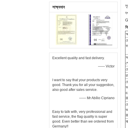
সু
সাক্ষ্যদান
য
G
ব
আ
র
ব
স
Excellent quality and fast delivery.
প
—— Victor
র
চ
I want to say that your products very
র
good. Thank you for all your suggestion,
ভঙ
also good after sales service.
c
I
—— Mr Abílio Cipriano
র
ভঙ
Easy to talk with, very professional and
I
fast service, the flag quality is super
ম
good. Even better than we ordered from
Germany!!