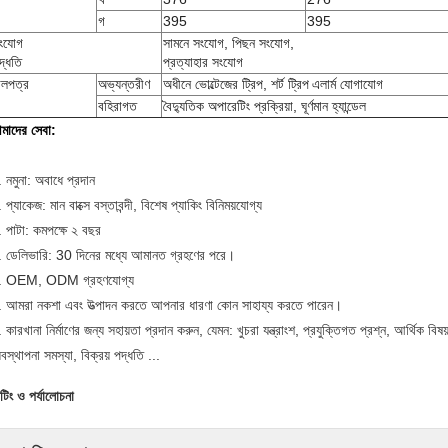
গ
395
395
ংযোগ
সামনে সংযোগ, পিছন সংযোগ,
দ্ধতি
প্রত্যাহার সংযোগ
ালপত্র
অভ্যন্তরীণ
অধীনে ভোল্টেজের ট্রিপ, শর্ট ট্রিপ
এলার্ম যোগাযোগ
বহিরাগত
বৈদ্যুতিক অপারেটিং প্রক্রিয়া, ঘূর্ণমান হ্যান্ডেল
মাদের সেবা:
 নমুনা: অবাধে প্রদান
 প্যাকেজ: মান বাক্সে বস্তাবন্দী, বিশেষ প্যাকিং বিনিময়যোগ্য
. পাটা: কমপক্ষে ২ বছর
. ডেলিভারি: 30 দিনের মধ্যে আমানত গ্রহণের পরে।
. OEM, ODM গ্রহণযোগ্য
. আমরা নকশা এবং উত্পাদন করতে আপনার ধারণা কোন সাহায্য করতে পারেন।
 কারখানা নির্মাণের জন্য সহায়তা প্রদান করুন, যেমন: খুচরা যন্ত্রাংশ, প্রযুক্তিগত প্রশ্ন, আর্থিক বিষয
যবস্থাপনা সমস্যা, বিক্রয় পদ্ধতি ...
টিং ও পর্যালোচনা