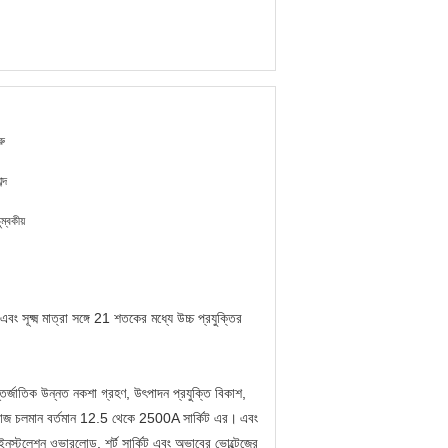
রু
ব্দ
ম্বকীয়
ূক্ষ্ম মাত্রা সঙ্গে 21 শতকের মধ্যে উচ্চ প্রযুক্তির
র্জাতিক উন্নত নকশা গ্রহণ, উৎপাদন প্রযুক্তি বিকাশ,
জ চলমান বর্তমান 12.5 থেকে 2500A সার্কিট এর।
এবং
ইনস্টলেশন ওভারলোড, শর্ট সার্কিট এবং অভাবের ভোল্টেজের