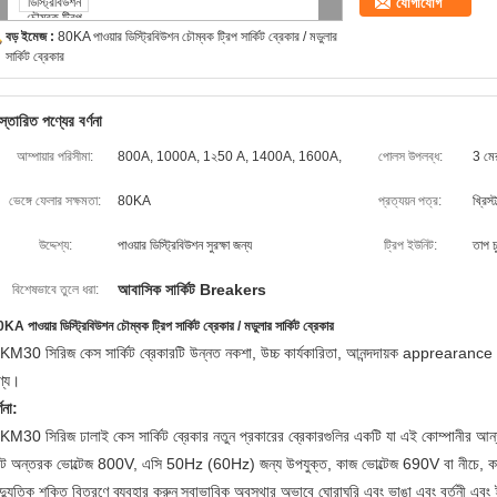
যোগাযোগ
বড় ইমেজ :
80KA পাওয়ার ডিস্ট্রিবিউশন চৌম্বক ট্রিপ সার্কিট ব্রেকার / মডুলার
সার্কিট ব্রেকার
স্তারিত পণ্যের বর্ণনা
আম্পায়ার পরিসীমা:
800A, 1000A, 1২50 A, 1400A, 1600A,
পোলস উপলব্ধ:
3 মে
ভেঙ্গে ফেলার সক্ষমতা:
80KA
প্রত্যয়ন পত্র:
খ্রিস্টা
উদ্দেশ্য:
পাওয়ার ডিস্ট্রিবিউশন সুরক্ষা জন্য
ট্রিপ ইউনিট:
তাপ চু
আবাসিক সার্কিট Breakers
বিশেষভাবে তুলে ধরা:
KA পাওয়ার ডিস্ট্রিবিউশন চৌম্বক ট্রিপ সার্কিট ব্রেকার / মডুলার সার্কিট ব্রেকার
M30 সিরিজ কেস সার্কিট ব্রেকারটি উন্নত নকশা, উচ্চ কার্যকারিতা, আনন্দদায়ক apprearance এবং স
ণ্য।
্ণনা:
KM30 সিরিজ ঢালাই কেস সার্কিট ব্রেকার নতুন প্রকারের ব্রেকারগুলির একটি যা এই কোম্পানীর আন্ত
েট অন্তরক ভোল্টেজ 800V, এসি 50Hz (60Hz) জন্য উপযুক্ত, কাজ ভোল্টেজ 690V বা নীচে, কা
দ্যুতিক শক্তি বিতরণে ব্যবহার করুন
স্বাভাবিক অবস্থার অভাবে ঘোরাঘুরি এবং ভাঙা এবং বর্তনী এবং 