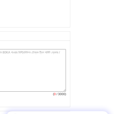
(
0
/ 3000)