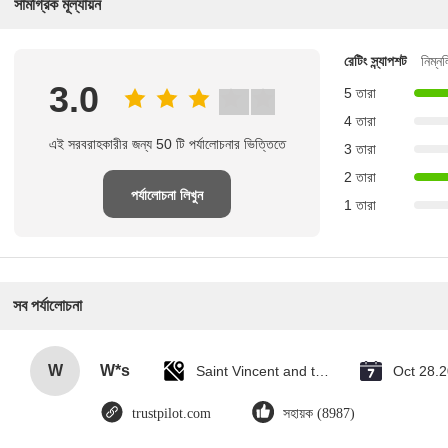
সামগ্রিক মূল্যায়ন
রেটিং স্ন্যাপশট
নিম্ন
3.0
5 তারা
4 তারা
এই সরবরাহকারীর জন্য 50 টি পর্যালোচনার ভিত্তিতে
3 তারা
2 তারা
পর্যালোচনা লিখুন
1 তারা
সব পর্যালোচনা
W
W*s
Saint Vincent and the Grenadines
Oct 28.
trustpilot.com
সহায়ক (8987)