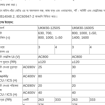
রক্ষায় রক্ষা করা।
খন মাউস-খাঁচা মোটর এর অ অদলবদল শুরু, কাজ বন্ধ এবং ওভারলোড, শর্ট - সার্কিট এবং ভোল্টেজের 
B14048.2, IEC60947-2 মানগুলি নিশ্চিত করে।
িশেষ উল্লেখ:
দর্শ
UKM30-1250S
UKM30-1600S
েট
630, 700,
800, 1000, 1২50,
র্তমান (এ)
800, 1000, 1২50
1400, 1600
ংখ্যা
3
4
3
4
োলস এর
েট ভোল্টেজ Ui (V)
AC800
AC800
াপ দূরত্ব (মিমি)
≤120
≤120
েট দেওয়া চূড়ান্ত
AC690V
25
30
্গ
apitily
AC400V
80
80
CU / ICS (ক)
েট দেওয়া পরিষেবা
AC690V
20
20
্গ
AC400V
40
40
CU / ICS (ক)
াত্রা (মিমি)
একটি
263
333
263
333
খ
376
276