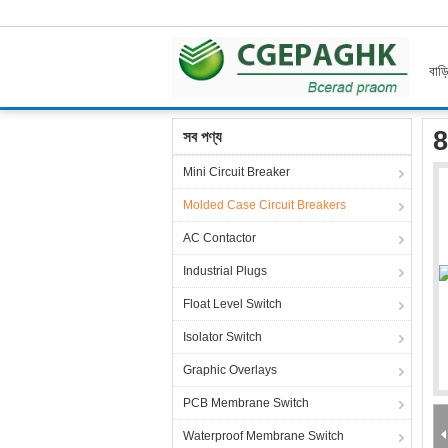
বাড়
বাড়ি
পণ্য
Molded Case Circuit Breakers
80KA 
8
সব পণ্য
Mini Circuit Breaker
Molded Case Circuit Breakers
AC Contactor
Industrial Plugs
Float Level Switch
Isolator Switch
Graphic Overlays
PCB Membrane Switch
Waterproof Membrane Switch