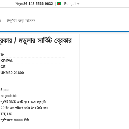
বিক্রয়
86-143-5566-9632
Bengali
ন
উদ্ধৃতির জন্য আবেদন
কার / মডুলার সার্কিট ব্রেকার
চীন
KRIPAL
CE
UKM30-21600
5 pcs
negotiable
প্রতিটি ইউনিট একটি পৃথক বাক্সে বস্তাবন্দী
20 দিন এবং পরিমাণ অর্ডার উপর নির্ভর করে
T/T, L/C
প্রতি মাসে 30000 পিসি