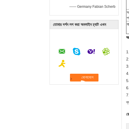
—— Germany Fabian Scherb
স
প
ম
তোমার দর্শন লগ করা অনলাইন চ্যাট এখন
আ
1.
2.
3
4
5
6
7.
ব্
রে