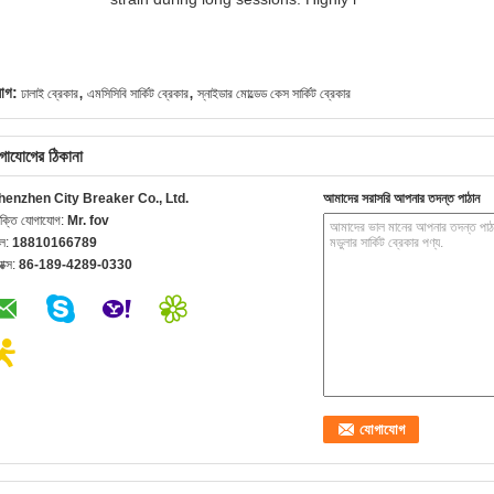
,
,
যাগ:
ঢালাই ব্রেকার
এমসিসিবি সার্কিট ব্রেকার
স্নাইডার মোল্ডেড কেস সার্কিট ব্রেকার
গাযোগের ঠিকানা
henzhen City Breaker Co., Ltd.
আমাদের সরাসরি আপনার তদন্ত পাঠান
যক্তি যোগাযোগ:
Mr. fov
েল:
18810166789
যাক্স:
86-189-4289-0330