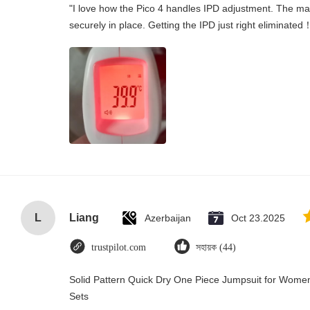
"I love how the Pico 4 handles IPD adjustment. The manu
securely in place. Getting the IPD just right eliminated
L
Liang
Azerbaijan
Oct 23.2025
trustpilot.com
সহায়ক (44)
Solid Pattern Quick Dry One Piece Jumpsuit for Wo
Sets