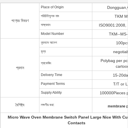
Place of Origin
Dongguan,
পরিচিতিমুলক নাম
TKM M
পণ্যের বিবরণ
সাক্ষ্যদান
ISO9001:2008,
Model Number
TKM--MS-
ন্যূনতম আদেশ
100pc
মূল্য
negotia
Polybag per p
প্যাকেজিং
cartoo
প্রদান
Delivery Time
15-20da
Payment Terms
T/T or L
Supply Ability
100000Pieces 
বৈশিষ্ট্য
লক্ষণীয় করা:
membrane p
Micro Wave Oven Membrane Switch Panel Large Nice With C
Contacts